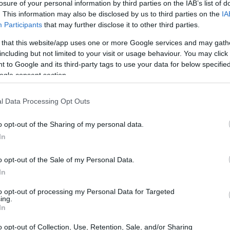
ndere gli investimenti più accessibili e personalizzati
losure of your personal information by third parties on the IAB’s list of
. This information may also be disclosed by us to third parties on the
IA
Participants
that may further disclose it to other third parties.
 that this website/app uses one or more Google services and may gath
tesa Sanpaolo
including but not limited to your visit or usage behaviour. You may click 
 to Google and its third-party tags to use your data for below specifi
ottolineato che questo accordo è in linea con la
ogle consent section.
onale dell’azienda. Fideuram, la banca private del
l Data Processing Opt Outs
di servizi di wealth management, sfruttando le
ni innovative e all’avanguardia. La collaborazione si
o opt-out of the Sharing of my personal data.
nsulenza, combinando l’interazione umana con strumenti
In
o opt-out of the Sale of my Personal Data.
In
mercato
to opt-out of processing my Personal Data for Targeted
ing.
In
 mercati belga e lussemburghese, dove Intesa Sanpaolo
tunità di crescita. Grazie a questa alleanza, FISPB
o opt-out of Collection, Use, Retention, Sale, and/or Sharing