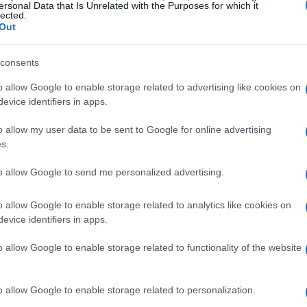
ersonal Data that Is Unrelated with the Purposes for which it
mpia e accessibile, aiutando i clienti a passare dal
lected.
Out
gie personalizzate. Questo approccio mira a soddisfare
sificata, utilizzando le avanzate capacità tecnologiche
consents
o allow Google to enable storage related to advertising like cookies on
evice identifiers in apps.
o allow my user data to be sent to Google for online advertising
s.
to allow Google to send me personalized advertising.
o allow Google to enable storage related to analytics like cookies on
evice identifiers in apps.
o allow Google to enable storage related to functionality of the website
o allow Google to enable storage related to personalization.