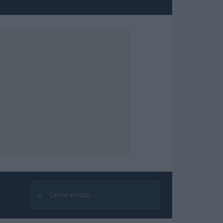
⌕
Cerca