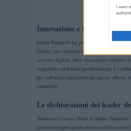
I want t
authenti
Innovazione e tecnologia al ser
Intesa Sanpaolo ha già avviato un processo 
Direct, che consente ai clienti di operare di
servizio digitale offre un accesso semplice 
supportato da banker professionisti. La col
per rafforzare ulteriormente questa offerta,
investitori.
Le dichiarazioni dei leader de
Tommaso Corcos, Head of Intesa Sanpaolo 
entusiasmo per questa nuova collaborazione, 