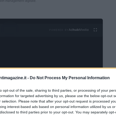
alth management digitale.
Ad
hub
Media
POWERED BY
ntimagazine.it -
Do Not Process My Personal Information
one digitale
to opt-out of the sale, sharing to third parties, or processing of your per
 una collaborazione strategica con BlackRock, un
formation for targeted advertising by us, please use the below opt-out s
r selection. Please note that after your opt-out request is processed y
Digital Wealth
per potenziare la propria offerta di
eing interest-based ads based on personal information utilized by us or
inergia rappresenta un significativo passo avanti nella
disclosed to third parties prior to your opt-out. You may separately opt-