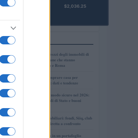
kpk ETH
$2,036.25
Prime
(KPK ETH
PRIME)
PIÙ LETTI
1
Dove crescono i prezzi degli immobili di
lusso: le città italiane che stanno
superando Milano e Roma
2
Dove conviene comprare casa per
affittarla nel 2026: dati e tendenze
3
Come investire in modo sicuro nel 2026:
conti deposito, titoli di Stato e buoni
fruttiferi postali
4
Investimenti immobiliari: fondi, Siiq, club
deal e proprietà diretta a confronto
5
Come inserire oro in un portafoglio