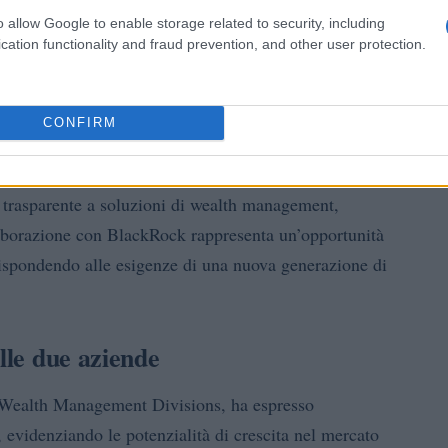
o allow Google to enable storage related to security, including
cation functionality and fraud prevention, and other user protection.
vizio del cliente
CONFIRM
di trasformazione digitale con la piattaforma Fideuram
rettamente sui mercati finanziari. Questo modello di
e trasparente a soluzioni di wealth management,
laborazione con BlackRock rappresenta un’opportunità
 rispondendo alle esigenze di una nuova generazione di
lle due aziende
Wealth Management Divisions, ha espresso
evidenziando le potenzialità di crescita nel mercato