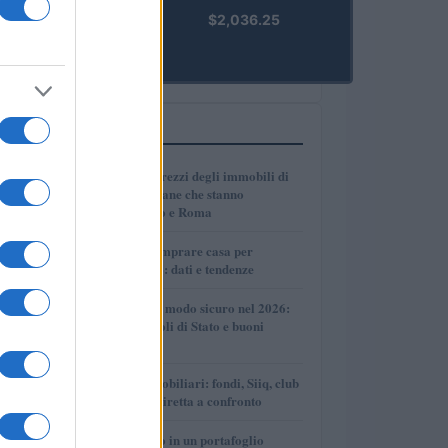
kpk ETH
$2,036.25
Prime
(KPK ETH
PRIME)
PIÙ LETTI
1
Dove crescono i prezzi degli immobili di
lusso: le città italiane che stanno
superando Milano e Roma
2
Dove conviene comprare casa per
affittarla nel 2026: dati e tendenze
3
Come investire in modo sicuro nel 2026:
conti deposito, titoli di Stato e buoni
fruttiferi postali
4
Investimenti immobiliari: fondi, Siiq, club
deal e proprietà diretta a confronto
5
Come inserire oro in un portafoglio