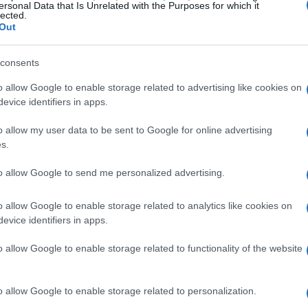
ersonal Data that Is Unrelated with the Purposes for which it
lected.
Out
consents
o allow Google to enable storage related to advertising like cookies on
evice identifiers in apps.
o allow my user data to be sent to Google for online advertising
s.
l SVIK
to allow Google to send me personalized advertising.
ate canalizzate attraverso meccanismi extra-bilancio,
re e Neutralità Climatica (SVIK)
o allow Google to enable storage related to analytics like cookies on
e stanziamenti
evice identifiers in apps.
economiche, questi strumenti hanno raggiunto circa il
a porzione di risorse del SVIK è stata utilizzata per
o allow Google to enable storage related to functionality of the website
diminuendo così l’effetto diretto degli investimenti a
o allow Google to enable storage related to personalization.