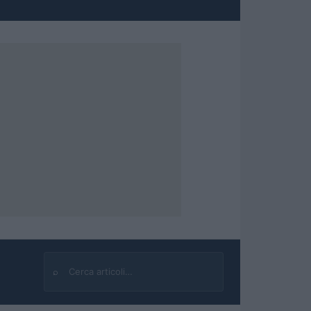
⌕
Cerca