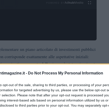
Ad
hub
Media
POWERED BY
ementare un piano articolato di investimenti pubblici
on corrisponde esattamente alle aspettative iniziali:
i raggiunti e una parte delle risorse è stata reimpiegata
 ciò, esistono indicatori concreti che lasciano
ntimagazine.it -
Do Not Process My Personal Information
 industriale e per i flussi commerciali intraeuropei.
to opt-out of the sale, sharing to third parties, or processing of your per
formation for targeted advertising by us, please use the below opt-out s
ulgati a giugno, valuta l’utilizzo dei fondi extra-
r selection. Please note that after your opt-out request is processed y
 segnali di domanda per l’industria tedesca, fornendo
eing interest-based ads based on personal information utilized by us or
estimenti a metà 2026.
disclosed to third parties prior to your opt-out. You may separately opt-