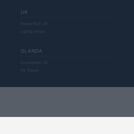
UK
News Hub UK
Lgbtq News
OLANDA
Investeren 24
NL Newz