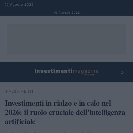
Salta al contenuto
10 Agosto 2026
10 Agosto 2026
⌕
×
⌕
INVESTIMENTI
Cerca
Investimenti in rialzo e in calo nel
2026: il ruolo cruciale dell’intelligenza
artificiale