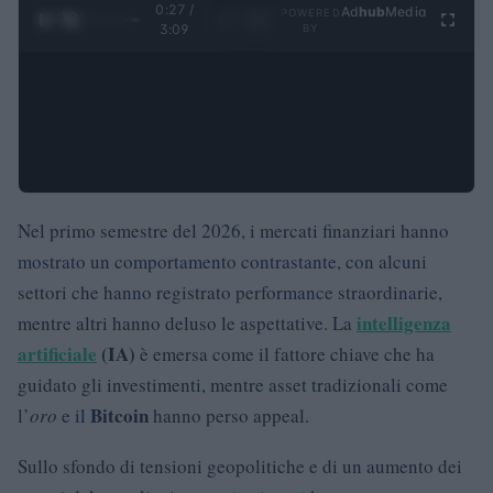
0:28 /
Ad
hub
Media
POWERED
1
/
4
3:09
BY
Nel primo semestre del 2026, i mercati finanziari hanno
mostrato un comportamento contrastante, con alcuni
settori che hanno registrato performance straordinarie,
intelligenza
mentre altri hanno deluso le aspettative. La
artificiale
(IA)
è emersa come il fattore chiave che ha
guidato gli investimenti, mentre asset tradizionali come
Bitcoin
l’
oro
e il
hanno perso appeal.
Sullo sfondo di tensioni geopolitiche e di un aumento dei