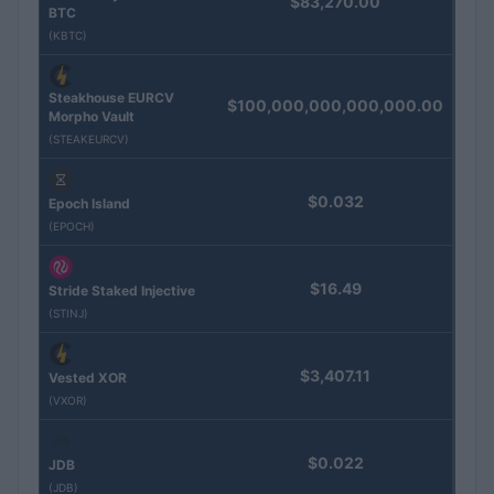
$83,270.00
BTC
(KBTC)
Steakhouse EURCV
$100,000,000,000,000.00
Morpho Vault
(STEAKEURCV)
$0.032
Epoch Island
(EPOCH)
$16.49
Stride Staked Injective
(STINJ)
$3,407.11
Vested XOR
(VXOR)
$0.022
JDB
(JDB)