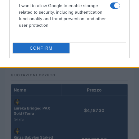
I want to allow Google to enable storage
related to security, including authentication
functionality and fraud prevention, and other
user protection.
Piani di accumulo: come costruire un patrimonio con
investimenti regolari
CONFIRM
Francesca Spadaro · 9 Ago 2026
QUOTAZIONI CRYPTO
Nome
Prezzo
Eureka Bridged PAX
$4,187.30
Gold (Terra
(PAXG)
Kinza Babylon Staked