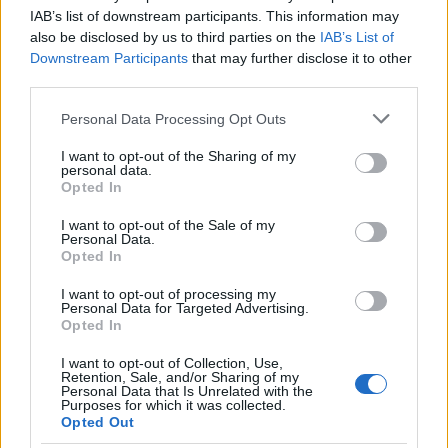
IAB’s list of downstream participants. This information may
INVESTIMENTI
also be disclosed by us to third parties on the
IAB’s List of
Downstream Participants
that may further disclose it to other
third parties.
Please note that this website/app uses one or more Google
Personal Data Processing Opt Outs
services and may gather and store information including but
not limited to your visit or usage behaviour. You may click to
I want to opt-out of the Sharing of my
personal data.
grant or deny consent to Google and its third-party tags to
Opted In
use your data for below specified purposes in below Google
consent section.
I want to opt-out of the Sale of my
Personal Data.
Opted In
I want to opt-out of processing my
Come impostare un PAC con ETF e fondi in modo efficace
Personal Data for Targeted Advertising.
Opted In
Susanna Riva · 10 Ago 2026
I want to opt-out of Collection, Use,
INVESTIMENTI
Retention, Sale, and/or Sharing of my
Personal Data that Is Unrelated with the
Purposes for which it was collected.
Opted Out