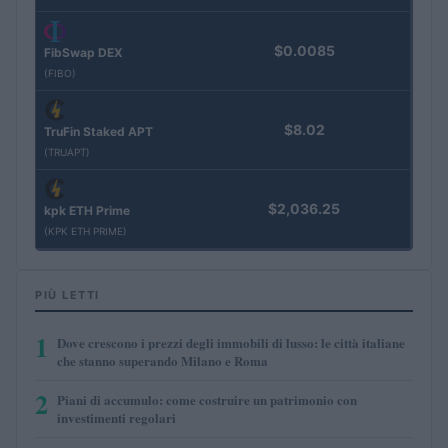
$0.0085
FibSwap DEX
(FIBO)
$8.02
TruFin Staked APT
(TRUAPT)
$2,036.25
kpk ETH Prime
(KPK ETH PRIME)
PIÙ LETTI
1
Dove crescono i prezzi degli immobili di lusso: le città italiane
che stanno superando Milano e Roma
2
Piani di accumulo: come costruire un patrimonio con
investimenti regolari