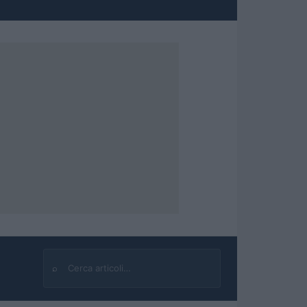
⌕
Cerca