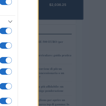
kpk ETH
$2,036.25
Prime
(KPK ETH
PRIME)
PIÙ LETTI
1
COME INVESTIRE 500 EURO (per
guadagnare)?
2
Tirocinio extra-curriculare: guida pratica
per laureati
3
Per le auto usate conviene di più un
finanziamento in concessionaria o un
prestito personale?
4
La macchina usata più affidabile: un
investimento che esige ponderazione
5
Quanti soldi ci vogliono per aprire un
autosalone multimarca top di gamma: lo