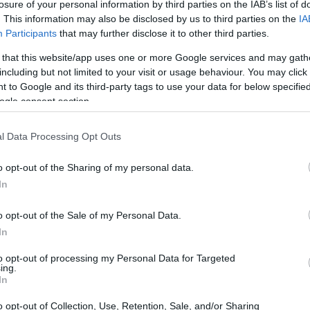
losure of your personal information by third parties on the IAB’s list of
ealmente nel mercato e quale ruolo giocano le politiche
. This information may also be disclosed by us to third parties on the
IA
Participants
that may further disclose it to other third parties.
 that this website/app uses one or more Google services and may gath
including but not limited to your visit or usage behaviour. You may click 
la Chiaie e Peltuonen nel 2014, il pass-through a
 to Google and its third-party tags to use your data for below specifi
0,35
ntorno a
. Questo significa che per ogni variazione
ogle consent section.
3,5%
a una variazione del
nei prezzi al consumo.
iché i cambiamenti nel valore del dollaro influenzano
l Data Processing Opt Outs
laro più debole potrebbe tradursi in prezzi più alti per
o opt-out of the Sharing of my personal data.
ltà che non possiamo ignorare.
In
o opt-out of the Sale of my Personal Data.
In
to opt-out of processing my Personal Data for Targeted
ing.
In
o opt-out of Collection, Use, Retention, Sale, and/or Sharing