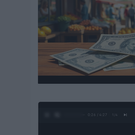
0:28 / 4:27
1
/
4