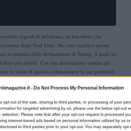
a mostrato segnali di debolezza, un fenomeno che
’economia degli Stati Uniti. Ma cosa significa questo
tata accentuata dalle dichiarazioni di Trump, il quale ha
 dollaro più debole. Con una diminuzione stimata del
are le cause di questa svalutazione e le sue potenziali
ntimagazine.it -
Do Not Process My Personal Information
l dollaro
to opt-out of the sale, sharing to third parties, or processing of your per
formation for targeted advertising by us, please use the below opt-out s
in un contesto di aumento dei rendimenti dei Treasury a
r selection. Please note that after your opt-out request is processed y
mento del suo status di rifugio sicuro. Recentemente, i
eing interest-based ads based on personal information utilized by us or
disclosed to third parties prior to your opt-out. You may separately opt-
o, portando a un ulteriore abbassamento del valore del