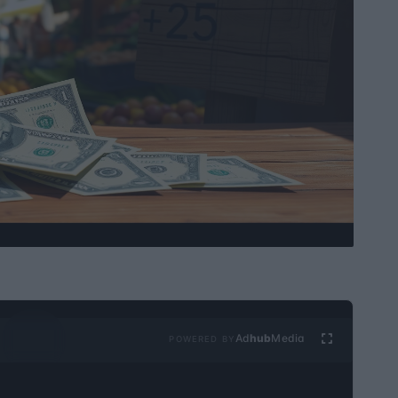
Ad
hub
Media
POWERED BY