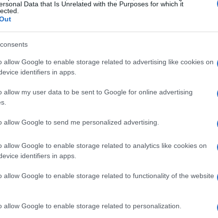
ersonal Data that Is Unrelated with the Purposes for which it
lected.
Out
consents
o allow Google to enable storage related to advertising like cookies on
evice identifiers in apps.
o allow my user data to be sent to Google for online advertising
s.
e il potere d’acquisto
to allow Google to send me personalized advertising.
l. nel 2022 ha rivelato che il pass-through per i settori
o allow Google to enable storage related to analytics like cookies on
2021. Questo è un chiaro segnale che durante l’era
evice identifiers in apps.
nno subito un cambiamento significativo. Ma quali
o allow Google to enable storage related to functionality of the website
io? È importante notare che, secondo Mattschke e
e di beni di consumo essenziali è composto da beni
o allow Google to enable storage related to personalization.
llevia necessariamente le pressioni inflazionistiche