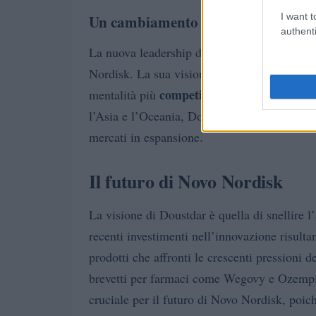
I want t
Un cambiamento culturale profond
authenti
La nuova leadership di Doustdar sta promuov
Nordisk. La sua visione è netta: superare l’
competitiva e globale
mentalità più
. Con e
l’Asia e l’Oceania, Doustdar ha compreso l’
mercati in espansione.
Il futuro di Novo Nordisk
La visione di Doustdar è quella di snellire l’
recenti investimenti nell’innovazione risulta
prodotti che affronti le crescenti pressioni 
brevetti per farmaci come Wegovy e Ozempic,
cruciale per il futuro di Novo Nordisk, poic