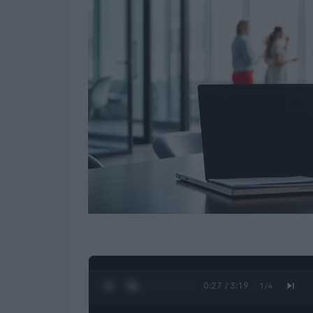
0:28 / 3:19
1
/
4