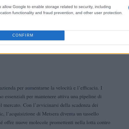
o allow Google to enable storage related to security, including
o
cation functionality and fraud prevention, and other user protection.
endo una trasformazione culturale all’interno di Novo
approccio lento e difensivo del passato, adottando una
CONFIRM
sperienze professionali che coprono il Medio Oriente,
importanza di agire con prontezza e determinazione in
azienda per aumentarne la velocità e l’efficacia. I
no essenziali per mantenere attiva una pipeline di
del mercato. Con l’avvicinarsi della scadenza dei
 l’acquisizione di Metsera diventa un tassello
hé offre nuove molecole promettenti nella lotta contro