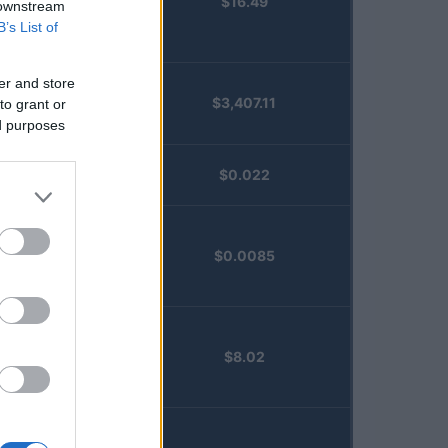
$16.49
Staked
 downstream
Injective
B’s List of
(STINJ)
er and store
$3,407.11
to grant or
Vested XOR
ed purposes
(VXOR)
JDB
$0.022
(JDB)
FibSwap
$0.0085
DEX
(FIBO)
TruFin
$8.02
Staked APT
(TRUAPT)