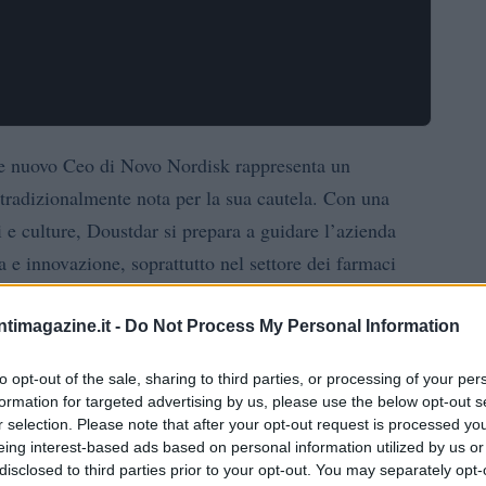
 nuovo Ceo di Novo Nordisk rappresenta un
tradizionalmente nota per la sua cautela. Con una
ti e culture, Doustdar si prepara a guidare l’azienda
a e innovazione, soprattutto nel settore dei farmaci
ntimagazine.it -
Do Not Process My Personal Information
ar
to opt-out of the sale, sharing to third parties, or processing of your per
formation for targeted advertising by us, please use the below opt-out s
ar ha avviato una serie di misure decisive per
r selection. Please note that after your opt-out request is processed y
riduzioni del personale
dono
e un rinnovato focus sui
eing interest-based ads based on personal information utilized by us or
disclosed to third parties prior to your opt-out. You may separately opt-
articolare nel competitivo mercato dei farmaci GLP-1.