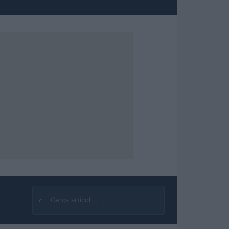
⌕
Cerca