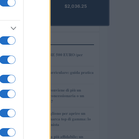
kpk ETH
$2,036.25
Prime
(KPK ETH
PRIME)
PIÙ LETTI
1
COME INVESTIRE 500 EURO (per
guadagnare)?
2
Tirocinio extra-curriculare: guida pratica
per laureati
3
Per le auto usate conviene di più un
finanziamento in concessionaria o un
prestito personale?
4
Quanti soldi ci vogliono per aprire un
autosalone multimarca top di gamma: lo
spiega il professionista
5
La macchina usata più affidabile: un