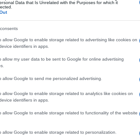
ersonal Data that Is Unrelated with the Purposes for which it
lected.
Out
consents
o allow Google to enable storage related to advertising like cookies on
evice identifiers in apps.
o allow my user data to be sent to Google for online advertising
s.
to allow Google to send me personalized advertising.
vazione
o allow Google to enable storage related to analytics like cookies on
evice identifiers in apps.
to due significative acquisizioni negli Stati Uniti:
o allow Google to enable storage related to functionality of the website
ioni mirano non solo a potenziare gli aspetti
ine
di prodotti per le malattie metaboliche e l’obesità,
ole potenziale di crescita.
o allow Google to enable storage related to personalization.