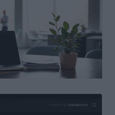
Ad
hub
Media
POWERED BY