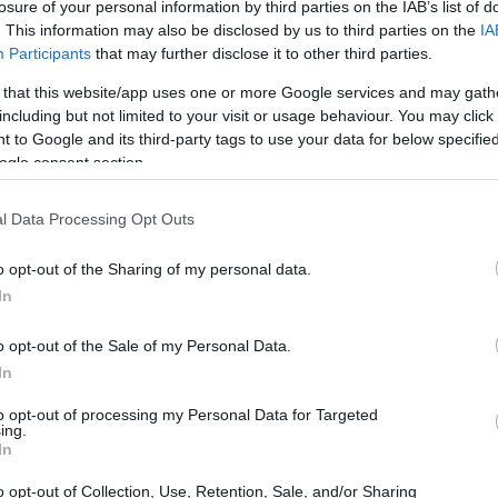
losure of your personal information by third parties on the IAB’s list of
i, questo settore è dominato da rivali agguerriti come
. This information may also be disclosed by us to third parties on the
IA
Participants
that may further disclose it to other third parties.
inare la posizione di leader di Novo Nordisk.
 that this website/app uses one or more Google services and may gath
idi
including but not limited to your visit or usage behaviour. You may click 
 to Google and its third-party tags to use your data for below specifi
ogle consent section.
a l’acquisizione di Metsera, un’operazione che ha
a di circa 9 miliardi di dollari, Novo Nordisk ha
l Data Processing Opt Outs
muoversi rapidamente
in un ambiente di mercato in
, Mikael Bak, direttore dell’Associazione degli
o opt-out of the Sharing of my personal data.
In
richiesto un atteggiamento più audace e ambizioso”,
uesta sfida.
o opt-out of the Sale of my Personal Data.
In
to opt-out of processing my Personal Data for Targeted
ing.
In
o opt-out of Collection, Use, Retention, Sale, and/or Sharing