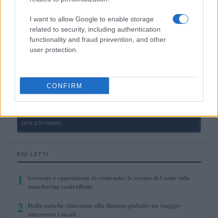
(JDB)
I want to allow Google to enable storage
related to security, including authentication
$0.0085
FibSwap DEX
functionality and fraud prevention, and other
(FIBO)
user protection.
$8.02
TruFin Staked APT
(TRUAPT)
CONFIRM
$2,036.25
kpk ETH Prime
(KPK ETH PRIME)
PIÙ LETTI
1
Governo e opposizione in contrasto: le accuse di Conte sulle
mascherine contraffatte
2
Dalle antiche città-stato alla finanza globale: un viaggio
attraverso i secoli