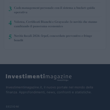
3
Cash management personale con il sistema a bucket: guida
operativa
4
Volotea, Certificati Bianchi e Grayscale: le novità che stanno
cambiando il panorama economico
5
Novità fiscali 2026: Irpef, concordato preventivo e fringe
benefit
Investimentimagazine.it, il nuovo portale nel mondo della
finanza. Approfondimenti, news, confronti e statistiche.
SEZIONI