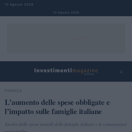
Salta al contenuto
10 Agosto 2026
10 Agosto 2026
⌕
×
⌕
FINANZA
Cerca
L’aumento delle spese obbligate e
l’impatto sulle famiglie italiane
Analisi delle spese mensili delle famiglie italiane e le conseguenze
economiche