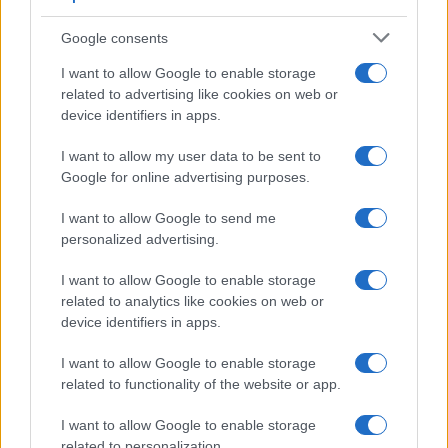
Kinza Babylon Staked
$83,270.00
BTC
Google consents
(KBTC)
I want to allow Google to enable storage
related to advertising like cookies on web or
Steakhouse EURCV
device identifiers in apps.
$100,000,000,000,000.00
Morpho Vault
(STEAKEURCV)
I want to allow my user data to be sent to
Google for online advertising purposes.
$0.032
Epoch Island
I want to allow Google to send me
(EPOCH)
personalized advertising.
I want to allow Google to enable storage
$16.49
Stride Staked Injective
related to analytics like cookies on web or
(STINJ)
device identifiers in apps.
$3,407.11
I want to allow Google to enable storage
Vested XOR
related to functionality of the website or app.
(VXOR)
I want to allow Google to enable storage
$0.022
JDB
related to personalization.