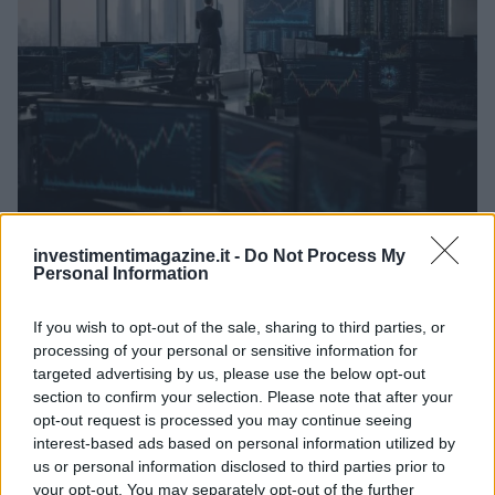
Come il settore tech influisce sui titoli di Stato e le strategie per
investimentimagazine.it -
Do Not Process My
investire
Personal Information
Francesca Spadaro · 9 Ago 2026
If you wish to opt-out of the sale, sharing to third parties, or
FINANZA
processing of your personal or sensitive information for
targeted advertising by us, please use the below opt-out
section to confirm your selection. Please note that after your
opt-out request is processed you may continue seeing
interest-based ads based on personal information utilized by
us or personal information disclosed to third parties prior to
your opt-out. You may separately opt-out of the further