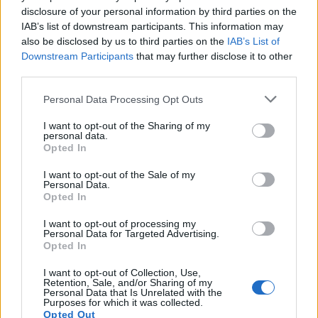
disclosure of your personal information by third parties on the
IAB’s list of downstream participants. This information may
also be disclosed by us to third parties on the
IAB’s List of
Downstream Participants
that may further disclose it to other
third parties.
Please note that this website/app uses one or more Google
Senato Usa approva maxi-pacchetto di sanzioni a Mosca e
Personal Data Processing Opt Outs
Teheran
services and may gather and store information including but
not limited to your visit or usage behaviour. You may click to
I want to opt-out of the Sharing of my
Edoardo Vitali · 9 Ago 2026
personal data.
grant or deny consent to Google and its third-party tags to
Opted In
use your data for below specified purposes in below Google
consent section.
I want to opt-out of the Sale of my
Personal Data.
QUOTAZIONI CRYPTO
Opted In
Nome
Prezzo
I want to opt-out of processing my
Personal Data for Targeted Advertising.
Opted In
Eureka Bridged PAX
$4,187.30
I want to opt-out of Collection, Use,
Gold (Terra
Retention, Sale, and/or Sharing of my
(PAXG)
Personal Data that Is Unrelated with the
Purposes for which it was collected.
Opted Out