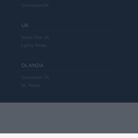
Investieren24
UK
News Hub UK
Lgbtq News
OLANDA
Investeren 24
NL Newz