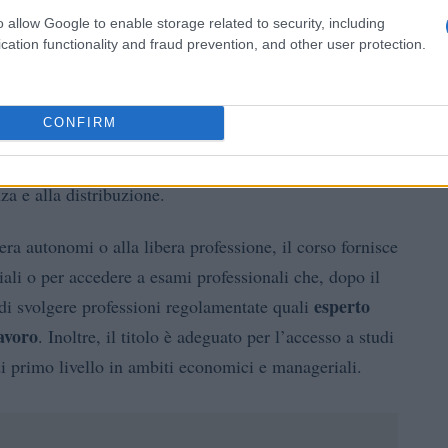
ioni e prospettive
o allow Google to enable storage related to security, including
cation functionality and fraud prevention, and other user protection.
i in diverse funzioni aziendali di organizzazioni
 alle attività commerciali, dalla gestione finanziaria
CONFIRM
so prepara anche per ruoli specifici codificati dalle
tecnici della gestione finanziaria
tecnici del
e
za e alla distribuzione.
riera autonomi o alla libera professione, il corso fornisce
riali o per accedere a esami professionali che, dopo il
esperto
 di svolgere professioni regolamentate quali
avoro
. Inoltre, il titolo è adeguato per l’accesso a studi
i primo livello in ambiti economici e manageriali.