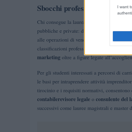
Sbocchi professionali, abilitaz
I want t
authenti
Chi consegue la laurea triennale può inserirs
pubbliche e private: dal controllo di gestione
alle operazioni di vendita e marketing. Il cor
contabili
classificazioni professionali, come
marketing
oltre a figure legate all’accoglien
Per gli studenti interessati a percorsi di car
le basi per intraprendere attività imprendito
tirocinio e i requisiti normativi, consentono
contabile
revisore legale
consulente del l
o
successivi come lauree magistrali e master d