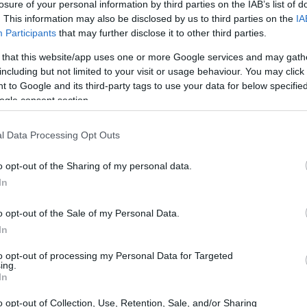
losure of your personal information by third parties on the IAB’s list of
di mobilità per esperienze all’estero.
. This information may also be disclosed by us to third parties on the
IA
Participants
that may further disclose it to other third parties.
a offerti
 that this website/app uses one or more Google services and may gath
including but not limited to your visit or usage behaviour. You may click 
 unitario
che copre le principali aree funzionali
 to Google and its third-party tags to use your data for below specifi
ogle consent section.
rse umane
ricerca e sviluppo
operation
e
contabilità
.
ro più ampio che considera aspetti macroeconomici,
l Data Processing Opt Outs
li per comprendere il contesto in cui operano le
o opt-out of the Sharing of my personal data.
In
o opt-out of the Sale of my Personal Data.
In
to opt-out of processing my Personal Data for Targeted
ing.
In
o opt-out of Collection, Use, Retention, Sale, and/or Sharing