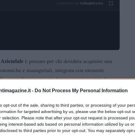
Ad
hub
Media
POWERED BY
 Aziendale
è pensato per chi desidera acquisire una
economiche e manageriali, integrata con elementi
 fornisce gli strumenti per leggere e interpretare la
 tecniche analitiche, offrendo al contempo margini di
ntimagazine.it -
Do Not Process My Personal Information
to opt-out of the sale, sharing to third parties, or processing of your per
formation for targeted advertising by us, please use the below opt-out s
une di conoscenze, arricchito da tre distinti
curricula
r selection. Please note that after your opt-out request is processed y
erenti: consulenza direzionale, imprese digitali e
eing interest-based ads based on personal information utilized by us or
pletare il percorso formativo ci sono opportunità
disclosed to third parties prior to your opt-out. You may separately opt-