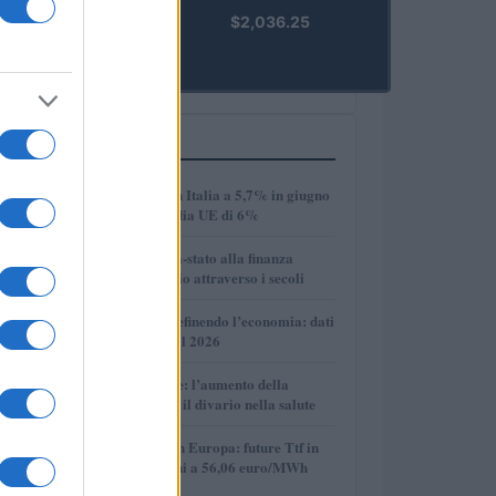
kpk ETH
$2,036.25
Prime
(KPK ETH
PRIME)
PIÙ LETTI
1
Disoccupazione in Italia a 5,7% in giugno
2026, sotto la media UE di 6%
2
Dalle antiche città-stato alla finanza
globale: un viaggio attraverso i secoli
3
Come l’IA sta ridefinendo l’economia: dati
e prospettive per il 2026
4
Longevità globale: l’aumento della
speranza di vita e il divario nella salute
5
Mercato del gas in Europa: future Ttf in
discesa, quotazioni a 56,06 euro/MWh