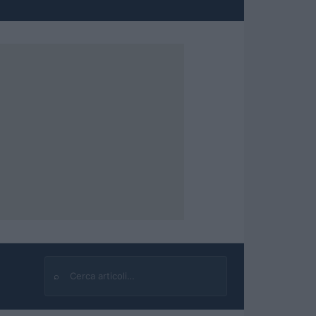
⌕
Cerca