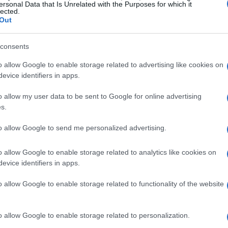
ersonal Data that Is Unrelated with the Purposes for which it
lected.
Out
consents
o allow Google to enable storage related to advertising like cookies on
evice identifiers in apps.
o allow my user data to be sent to Google for online advertising
s.
ulare il profilo professionale secondo interessi
to allow Google to send me personalized advertising.
t e Consulenza Direzionale
privilegia strumenti di
Imprese Digitali e ESG
ndale; il curriculum
o allow Google to enable storage related to analytics like cookies on
i sostenibilità per realtà innovative; il curriculum
evice identifiers in apps.
oncentra sulle peculiarità del settore hospitality e
o allow Google to enable storage related to functionality of the website
o combina insegnamenti teorici con esercitazioni
petenze applicative.
o allow Google to enable storage related to personalization.