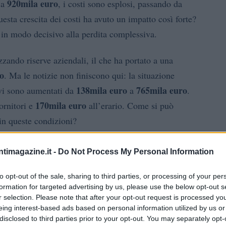
920mila euro
a
, i costi sono esplosi, passando da
sta crescita dei costi ha avuto un impatto così forte?
o in modo decisivo alla perdita complessiva.
zzando riserve aziendali, il che ha portato a una
o
. Ma le notizie non finiscono qui: la situazione
138mila euro
765mila euro
ivi sono aumentati da
a
.
170mila euro
ornitori e
all’erario. Come si può
 in queste condizioni?
ntimagazine.it -
Do Not Process My Personal Information
to opt-out of the sale, sharing to third parties, or processing of your per
formation for targeted advertising by us, please use the below opt-out s
r selection. Please note that after your opt-out request is processed y
eing interest-based ads based on personal information utilized by us or
disclosed to third parties prior to your opt-out. You may separately opt-