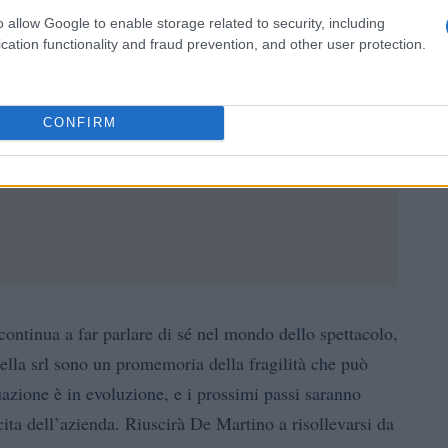
o allow Google to enable storage related to security, including
cation functionality and fraud prevention, and other user protection.
CONFIRM
ontinua a far parlare di sé nel mondo dello spettacolo,
Stella srl sono un promemoria della fragilità che può
azione è in evoluzione, e i prossimi passi saranno
scita dell’azienda. Riuscirà De Martino a risollevarsi da