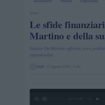
Investimenti
Finanza
Criptovalute
NEWS
Le sfide finanziar
Martino e della s
Stefano De Martino affronta gravi perdite 
approfondita.
Staff
·
21 Agosto 2025
· 3 min
0:28 / 4:27
1
/
4