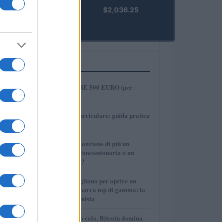
kpk ETH
$2,036.25
Prime
(KPK ETH
PRIME)
PIÙ LETTI
1
COME INVESTIRE 500 EURO (per
guadagnare)?
2
Tirocinio extra-curriculare: guida pratica
per laureati
3
Per le auto usate conviene di più un
finanziamento in concessionaria o un
prestito personale?
4
Quanti soldi ci vogliono per aprire un
autosalone multimarca top di gamma: lo
spiega il professionista
5
Mercati in leggero calo, Bitcoin domina