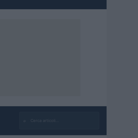
⌕
Cerca