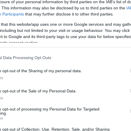
losure of your personal information by third parties on the IAB’s list of
. This information may also be disclosed by us to third parties on the
IA
Participants
that may further disclose it to other third parties.
 that this website/app uses one or more Google services and may gath
including but not limited to your visit or usage behaviour. You may click 
 to Google and its third-party tags to use your data for below specifi
ogle consent section.
l Data Processing Opt Outs
o opt-out of the Sharing of my personal data.
In
pporto alle rappresentazioni artistiche e gestione di
e sfide finanziarie hanno messo in discussione il futuro
o opt-out of the Sale of my Personal Data.
e significativa, non è bastata a compensare l’aumento
In
 sia difficile mantenere un equilibrio tra entrate e
to opt-out of processing my Personal Data for Targeted
ing.
In
ata la cancellazione dal registro delle imprese della
o opt-out of Collection, Use, Retention, Sale, and/or Sharing