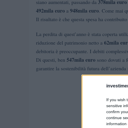
378mila euro
siano aumentati, passando da
492mila euro
948mila euro
a
. Come mai que
Il risultato è che questa spesa ha contribuit
La perdita di quest’anno è stata coperta utili
62mila eur
riduzione del patrimonio netto a
debitoria è preoccupante. I debiti compless
547mila euro
Di questi, ben
sono dovuti a f
garantire la sostenibilità futura dell’azienda
investime
If you wish 
sensitive in
confirm you
continue se
information 