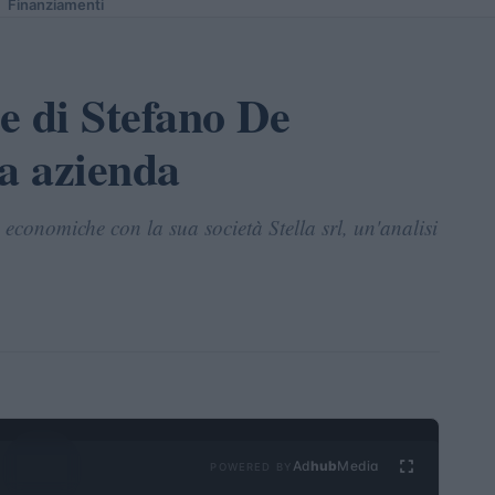
Finanziamenti
ie di Stefano De
ua azienda
economiche con la sua società Stella srl, un'analisi
Ad
hub
Media
POWERED BY