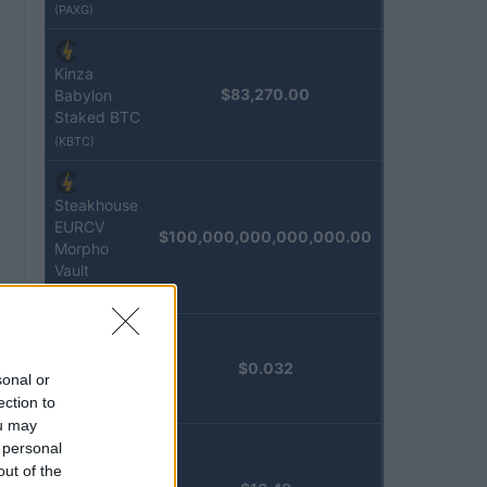
(PAXG)
Kinza
$83,270.00
Babylon
Staked BTC
(KBTC)
Steakhouse
EURCV
$100,000,000,000,000.00
Morpho
Vault
(STEAKEURCV)
Epoch
$0.032
sonal or
Island
ection to
(EPOCH)
ou may
 personal
Stride
out of the