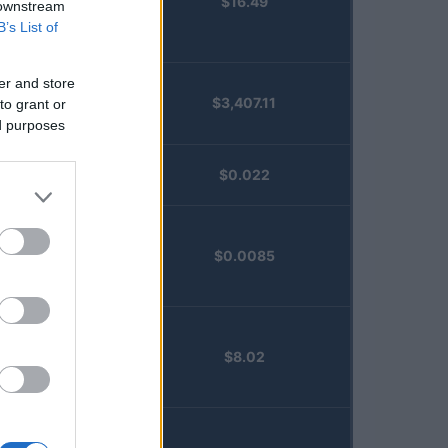
$16.49
Staked
 downstream
Injective
B’s List of
(STINJ)
er and store
$3,407.11
to grant or
Vested XOR
ed purposes
(VXOR)
JDB
$0.022
(JDB)
FibSwap
$0.0085
DEX
(FIBO)
TruFin
$8.02
Staked APT
(TRUAPT)