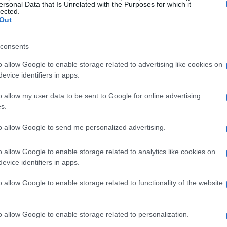
ersonal Data that Is Unrelated with the Purposes for which it
lected.
ione avviata nel 2018 insieme a Francesca
Out
ti ha portato alla decisione di mettere l’azienda in
ro per il conduttore. Quali saranno ora le sue prossime
consents
o allow Google to enable storage related to advertising like cookies on
evice identifiers in apps.
zioni finali
o allow my user data to be sent to Google for online advertising
s.
 della sua azienda Stella srl solleva interrogativi sul
to allow Google to send me personalized advertising.
 il successo televisivo è palpabile, queste difficoltà
nificative sulla sua carriera. È evidente che la
o allow Google to enable storage related to analytics like cookies on
mpetenze specifiche, ma anche una visione a lungo
evice identifiers in apps.
 indicare la necessità di una ristrutturazione o di un
o allow Google to enable storage related to functionality of the website
sa ne pensi? Potrebbe De Martino riprendersi e tornare
o allow Google to enable storage related to personalization.