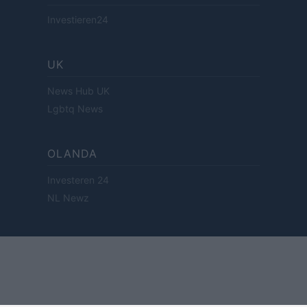
Investieren24
UK
News Hub UK
Lgbtq News
OLANDA
Investeren 24
NL Newz