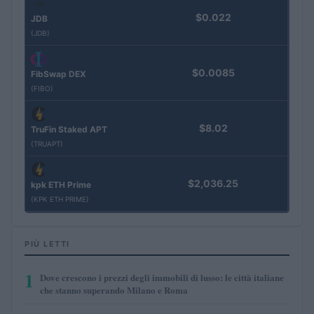
$0.022
JDB
(JDB)
$0.0085
FibSwap DEX
(FIBO)
$8.02
TruFin Staked APT
(TRUAPT)
$2,036.25
kpk ETH Prime
(KPK ETH PRIME)
PIÙ LETTI
1
Dove crescono i prezzi degli immobili di lusso: le città italiane
che stanno superando Milano e Roma