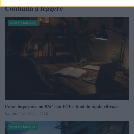
Continua a leggere
INVESTIMENTI
Come impostare un PAC con ETF e fondi in modo efficace
Susanna Riva · 10 Ago 2026
INVESTIMENTI