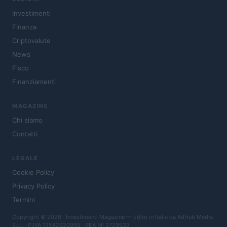
Investimenti
Finanza
Criptovalute
News
Fisco
Finanziamenti
MAGAZINE
Chi siamo
Contatti
LEGALE
Cookie Policy
Privacy Policy
Termini
Copyright © 2026 · Investimenti Magazine — Edito in Italia da
AdHub Media
S.r.l.
· P.IVA 13542920965 · REA MI 2729933