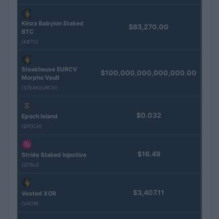
Kinza Babylon Staked
$83,270.00
BTC
(KBTC)
Steakhouse EURCV
$100,000,000,000,000.00
Morpho Vault
(STEAKEURCV)
$0.032
Epoch Island
(EPOCH)
$16.49
Stride Staked Injective
(STINJ)
$3,407.11
Vested XOR
(VXOR)