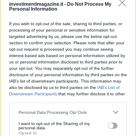
Inkjet per qualità cromatica, immagini nitide e branding
investimentimagazine.it -
Do Not Process My
visivo.
Personal Information
Sanità e laboratori
If you wish to opt-out of the sale, sharing to third parties, or
processing of your personal or sensitive information for
Termica per etichette durevoli, leggibili e compatibili con
targeted advertising by us, please use the below opt-out
ambienti sterili.
section to confirm your selection. Please note that after your
opt-out request is processed you may continue seeing
La scelta corretta dipende da volumi, materiali, ambiente
interest-based ads based on personal information utilized by
us or personal information disclosed to third parties prior to
di lavoro e durata richiesta delle etichette.
your opt-out. You may separately opt-out of the further
disclosure of your personal information by third parties on the
Uno sguardo finale sul mercato
IAB’s list of downstream participants. This information may
also be disclosed by us to third parties on the
IAB’s List of
Il settore delle stampanti termiche continua a crescere
Downstream Participants
that may further disclose it to other
perché risponde alle esigenze di velocità, resistenza e
third parties.
integrazione dei processi moderni. L’aumento dei volumi
Please note that this website/app uses one or more Google
Personal Data Processing Opt Outs
logistici, l’automazione dei magazzini e l’evoluzione dei
services and may gather and store information including but
not limited to your visit or usage behaviour. You may click to
I want to opt-out of the Sharing of my
materiali di stampa stanno spingendo le aziende verso
personal data.
grant or deny consent to Google and its third-party tags to
soluzioni sempre più affidabili e performanti.
Opted In