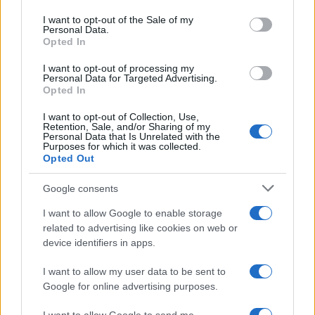
use your data for below specified purposes in below Google
consent section.
I want to opt-out of the Sale of my
Investire in dispositivi di qualità significa ottenere
Personal Data.
Opted In
maggiore efficienza, ridurre gli errori, limitare gli sprechi
e garantire continuità operativa anche in contesti
I want to opt-out of processing my
Personal Data for Targeted Advertising.
complessi.
Opted In
La marca migliore, quindi, non è quella più nota o più
I want to opt-out of Collection, Use,
Retention, Sale, and/or Sharing of my
pubblicizzata, ma quella che assicura compatibilità con i
Personal Data that Is Unrelated with the
Purposes for which it was collected.
flussi aziendali, stabilità nel tempo e prestazioni costanti,
Opted Out
trasformando la stampa in un vero vantaggio competitivo.
Google consents
I want to allow Google to enable storage
related to advertising like cookies on web or
device identifiers in apps.
AUTORE
I want to allow my user data to be sent to
Redazione
Google for online advertising purposes.