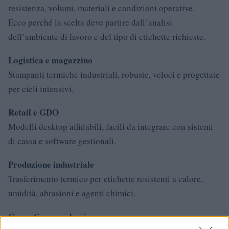
resistenza, volumi, materiali e condizioni operative.
Ecco perché la scelta deve partire dall’analisi
dell’ambiente di lavoro e del tipo di etichette richieste.
Logistica e magazzino
Stampanti termiche industriali, robuste, veloci e progettate
per cicli intensivi.
Retail e GDO
Modelli desktop affidabili, facili da integrare con sistemi
di cassa e software gestionali.
Produzione industriale
Trasferimento termico per etichette resistenti a calore,
umidità, abrasioni e agenti chimici.
Cosmetica e packaging