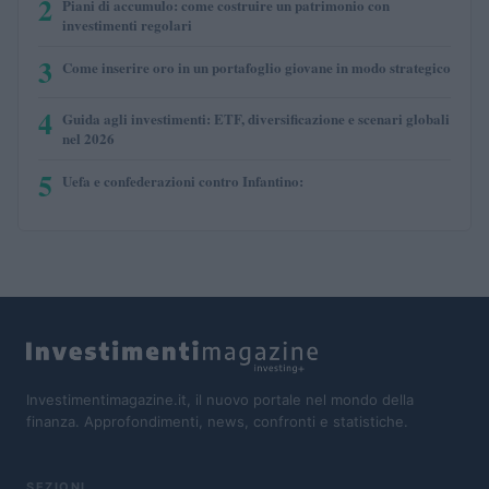
2
Piani di accumulo: come costruire un patrimonio con
investimenti regolari
3
Come inserire oro in un portafoglio giovane in modo strategico
4
Guida agli investimenti: ETF, diversificazione e scenari globali
nel 2026
5
Uefa e confederazioni contro Infantino:
Investimentimagazine.it, il nuovo portale nel mondo della
finanza. Approfondimenti, news, confronti e statistiche.
SEZIONI