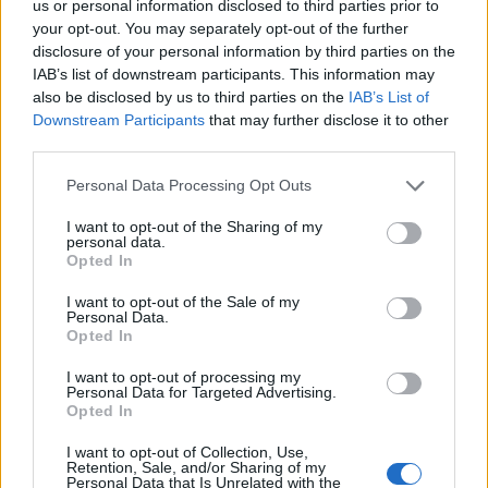
us or personal information disclosed to third parties prior to
your opt-out. You may separately opt-out of the further
Continua a leggere
disclosure of your personal information by third parties on the
IAB’s list of downstream participants. This information may
also be disclosed by us to third parties on the
IAB’s List of
INVESTIMENTI
Downstream Participants
that may further disclose it to other
third parties.
Please note that this website/app uses one or more Google
Personal Data Processing Opt Outs
services and may gather and store information including but
not limited to your visit or usage behaviour. You may click to
I want to opt-out of the Sharing of my
personal data.
grant or deny consent to Google and its third-party tags to
Opted In
use your data for below specified purposes in below Google
consent section.
I want to opt-out of the Sale of my
Personal Data.
Opted In
I want to opt-out of processing my
Personal Data for Targeted Advertising.
Come la percezione del futuro influenza la scelta di avere figli:
Opted In
uno studio su Italia, Germania, Usa e Argentina
I want to opt-out of Collection, Use,
Francesca Spadaro · 7 Ago 2026
Retention, Sale, and/or Sharing of my
Personal Data that Is Unrelated with the