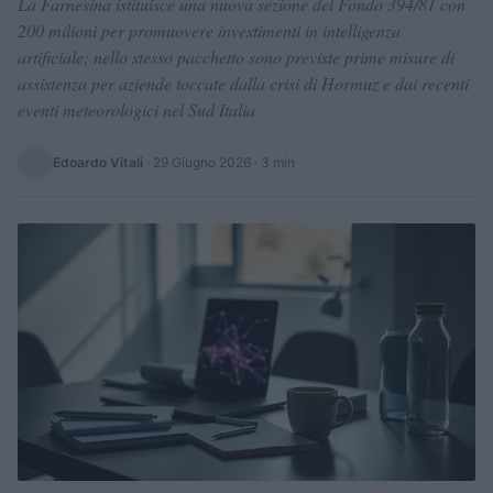
La Farnesina istituisce una nuova sezione del Fondo 394/81 con
200 milioni per promuovere investimenti in intelligenza
artificiale; nello stesso pacchetto sono previste prime misure di
assistenza per aziende toccate dalla crisi di Hormuz e dai recenti
eventi meteorologici nel Sud Italia
Edoardo Vitali
·
29 Giugno 2026
· 3 min