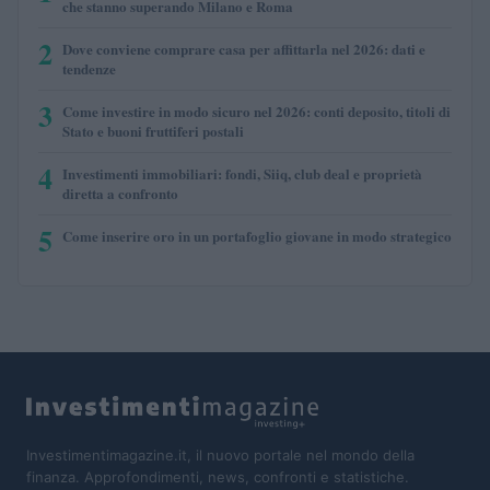
che stanno superando Milano e Roma
2
Dove conviene comprare casa per affittarla nel 2026: dati e
tendenze
3
Come investire in modo sicuro nel 2026: conti deposito, titoli di
Stato e buoni fruttiferi postali
4
Investimenti immobiliari: fondi, Siiq, club deal e proprietà
diretta a confronto
5
Come inserire oro in un portafoglio giovane in modo strategico
Investimentimagazine.it, il nuovo portale nel mondo della
finanza. Approfondimenti, news, confronti e statistiche.