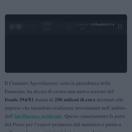
0:29 /
Ad
hub
Media
POWERED
1
/
4
4:27
BY
Il Comitato Agevolazioni, sotto la presidenza della
Farnesina, ha deciso di creare una nuova sezione del
Fondo 394/81
200 milioni di euro
dotata di
destinati alle
imprese che intendono realizzare investimenti nell’ambito
intelligenza artificiale
dell’
. Questo stanziamento fa parte
del
Piano per l’export
promosso dal ministero e punta a