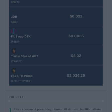
(VXOR)
$0.022
JDB
(JDB)
$0.0085
FibSwap DEX
(FIBO)
$8.02
TruFin Staked APT
(TRUAPT)
$2,036.25
kpk ETH Prime
(KPK ETH PRIME)
PIÙ LETTI
1
Dove crescono i prezzi degli immobili di lusso: le città italiane