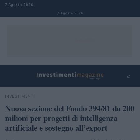
Salta al contenuto
7 Agosto 2026
7 Agosto 2026
⌕
×
⌕
INVESTIMENTI
Cerca
Nuova sezione del Fondo 394/81 da 200
milioni per progetti di intelligenza
artificiale e sostegno all’export