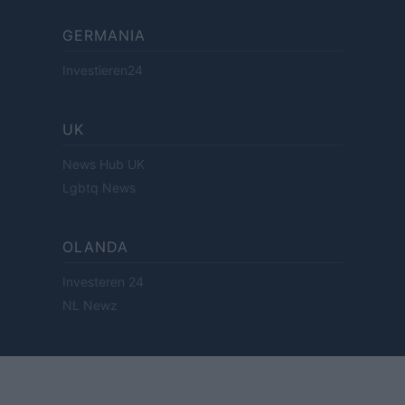
GERMANIA
Investieren24
UK
News Hub UK
Lgbtq News
OLANDA
Investeren 24
NL Newz