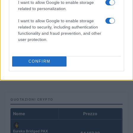
I want to allow Google to enable storage
related to personalization.
I want to allow Google to enable storage
related to security, including authentication
functionality and fraud prevention, and other
user protection.
CONFIRM
Investimenti immobiliari a Valencia: opportunità e vantaggi
con Globexs Group
Niccolò Conforti · 6 Ago 2026
QUOTAZIONI CRYPTO
Nome
Prezzo
Eureka Bridged PAX