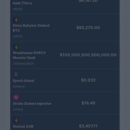
$4,187.30
Gold (Terra
(PAXG)
Kinza Babylon Staked
$83,270.00
BTC
(KBTC)
Steakhouse EURCV
$100,000,000,000,000.00
Morpho Vault
(STEAKEURCV)
$0.032
Epoch Island
(EPOCH)
$16.49
Stride Staked Injective
(STINJ)
$3,407.11
Vested XOR