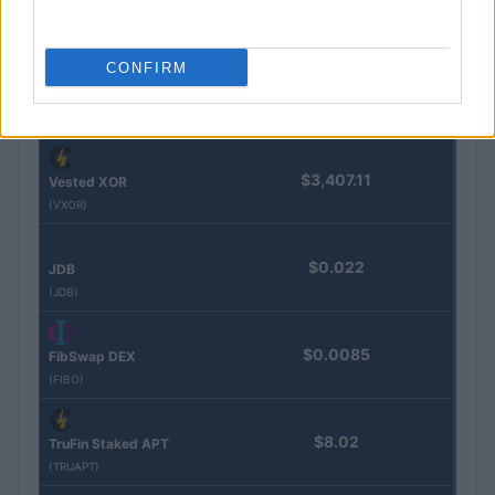
$0.032
Epoch Island
(EPOCH)
CONFIRM
$16.49
Stride Staked Injective
(STINJ)
$3,407.11
Vested XOR
(VXOR)
$0.022
JDB
(JDB)
$0.0085
FibSwap DEX
(FIBO)
$8.02
TruFin Staked APT
(TRUAPT)