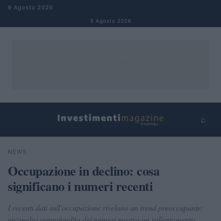
Salta al contenuto
9 Agosto 2026
9 Agosto 2026
⌕
×
⌕
NEWS
Cerca
Occupazione in declino: cosa
significano i numeri recenti
I recenti dati sull'occupazione rivelano un trend preoccupante:
un'analisi approfondita dei numeri mostra un rallentamento