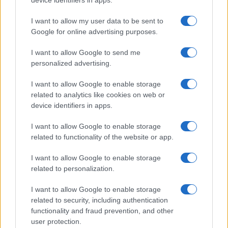
device identifiers in apps.
I want to allow my user data to be sent to
Google for online advertising purposes.
QUOTAZIONI CRYPTO
I want to allow Google to send me
Nome
Prezzo
personalized advertising.
I want to allow Google to enable storage
Eureka Bridged PAX
$4,187.30
related to analytics like cookies on web or
Gold (Terra
device identifiers in apps.
(PAXG)
I want to allow Google to enable storage
Kinza Babylon Staked
related to functionality of the website or app.
$83,270.00
BTC
(KBTC)
I want to allow Google to enable storage
related to personalization.
Steakhouse EURCV
$100,000,000,000,000.00
I want to allow Google to enable storage
Morpho Vault
related to security, including authentication
(STEAKEURCV)
functionality and fraud prevention, and other
user protection.