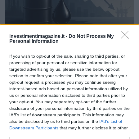
investimentimagazine.it -
Do Not Process My
Petrolio in calo, Brent a 88.9 USD dopo un ribasso del 8.3%
Personal Information
Andrea Innocenti · 7 Ago 2026
If you wish to opt-out of the sale, sharing to third parties, or
NEWS
processing of your personal or sensitive information for
targeted advertising by us, please use the below opt-out
section to confirm your selection. Please note that after your
opt-out request is processed you may continue seeing
interest-based ads based on personal information utilized by
us or personal information disclosed to third parties prior to
your opt-out. You may separately opt-out of the further
disclosure of your personal information by third parties on the
IAB’s list of downstream participants. This information may
also be disclosed by us to third parties on the
IAB’s List of
Downstream Participants
that may further disclose it to other
third parties.