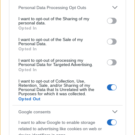
Petrolio in calo: Brent a 88.9 dollari, ribassi diffusi tra le
Please note that this website/app uses one or more Google
Personal Data Processing Opt Outs
materie prime
services and may gather and store information including but
not limited to your visit or usage behaviour. You may click to
I want to opt-out of the Sharing of my
Andrea Innocenti · 6 Ago 2026
personal data.
grant or deny consent to Google and its third-party tags to
Opted In
use your data for below specified purposes in below Google
NEWS
consent section.
I want to opt-out of the Sale of my
Personal Data.
Opted In
I want to opt-out of processing my
Personal Data for Targeted Advertising.
Opted In
I want to opt-out of Collection, Use,
Retention, Sale, and/or Sharing of my
Personal Data that Is Unrelated with the
Purposes for which it was collected.
Opted Out
Google consents
Petrolio in calo: Brent a 91,82$, ribassi a due cifre per greggio
e oro
I want to allow Google to enable storage
related to advertising like cookies on web or
Andrea Innocenti · 5 Ago 2026