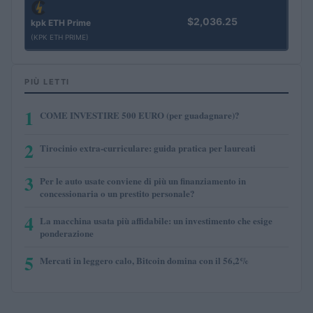
$2,036.25
kpk ETH Prime
(KPK ETH PRIME)
PIÙ LETTI
1
COME INVESTIRE 500 EURO (per guadagnare)?
2
Tirocinio extra-curriculare: guida pratica per laureati
3
Per le auto usate conviene di più un finanziamento in
concessionaria o un prestito personale?
4
La macchina usata più affidabile: un investimento che esige
ponderazione
5
Mercati in leggero calo, Bitcoin domina con il 56,2%