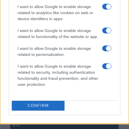
I want to allow Google to enable storage
related to analytics like cookies on web or
device identifiers in apps.
La macchina usata più affidabile: un investimento che esige
I want to allow Google to enable storage
ponderazione
related to functionality of the website or app.
Redazione · 5 Ago 2026
I want to allow Google to enable storage
related to personalization.
QUOTAZIONI CRYPTO
I want to allow Google to enable storage
related to security, including authentication
Nome
Prezzo
functionality and fraud prevention, and other
user protection.
Eureka Bridged PAX
$4,187.30
Gold (Terra
(PAXG)
CONFIRM
Kinza Babylon Staked
$83,270.00
BTC