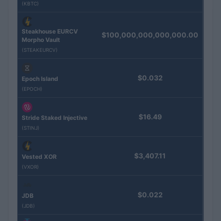
(KBTC)
Steakhouse EURCV
$100,000,000,000,000.00
Morpho Vault
(STEAKEURCV)
$0.032
Epoch Island
(EPOCH)
$16.49
Stride Staked Injective
(STINJ)
$3,407.11
Vested XOR
(VXOR)
$0.022
JDB
(JDB)