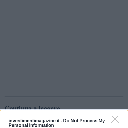
Continua a leggere
investimentimagazine.it -
Do Not Process My
NEWS
Personal Information