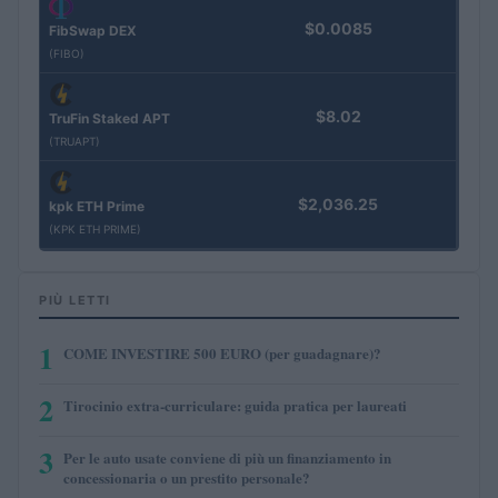
$0.0085
FibSwap DEX
(FIBO)
$8.02
TruFin Staked APT
(TRUAPT)
$2,036.25
kpk ETH Prime
(KPK ETH PRIME)
PIÙ LETTI
1
COME INVESTIRE 500 EURO (per guadagnare)?
2
Tirocinio extra-curriculare: guida pratica per laureati
3
Per le auto usate conviene di più un finanziamento in
concessionaria o un prestito personale?