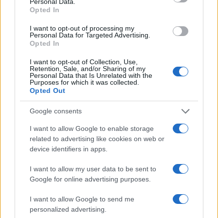
Personal Data.
Opted In
I want to opt-out of processing my
Personal Data for Targeted Advertising.
Opted In
I want to opt-out of Collection, Use,
Retention, Sale, and/or Sharing of my
Personal Data that Is Unrelated with the
Purposes for which it was collected.
Petrolio in calo: Brent a 91,82$, ribassi a due cifre per greggio
Opted Out
e oro
Andrea Innocenti · 5 Ago 2026
Google consents
I want to allow Google to enable storage
NEWS
related to advertising like cookies on web or
device identifiers in apps.
I want to allow my user data to be sent to
Google for online advertising purposes.
I want to allow Google to send me
personalized advertising.