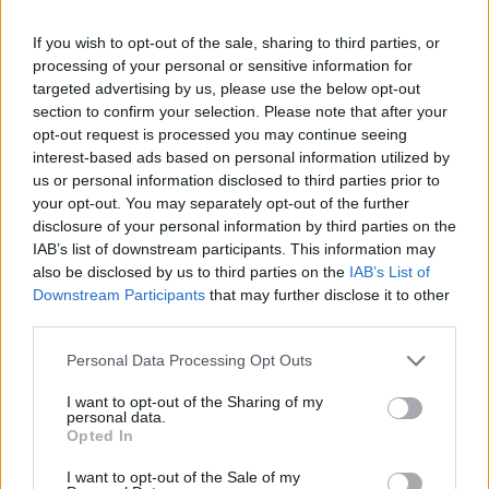
If you wish to opt-out of the sale, sharing to third parties, or
processing of your personal or sensitive information for
targeted advertising by us, please use the below opt-out
section to confirm your selection. Please note that after your
opt-out request is processed you may continue seeing
interest-based ads based on personal information utilized by
us or personal information disclosed to third parties prior to
your opt-out. You may separately opt-out of the further
disclosure of your personal information by third parties on the
IAB’s list of downstream participants. This information may
also be disclosed by us to third parties on the
IAB’s List of
Petrolio in calo: Brent a 88.9 dollari, ribassi diffusi tra le
Downstream Participants
that may further disclose it to other
materie prime
third parties.
Andrea Innocenti · 6 Ago 2026
Please note that this website/app uses one or more Google
Personal Data Processing Opt Outs
services and may gather and store information including but
NEWS
not limited to your visit or usage behaviour. You may click to
I want to opt-out of the Sharing of my
personal data.
grant or deny consent to Google and its third-party tags to
Opted In
use your data for below specified purposes in below Google
consent section.
I want to opt-out of the Sale of my