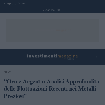
Salta al contenuto
7 Agosto 2026
7 Agosto 2026
⌕
×
⌕
NEWS
Cerca
“Oro e Argento: Analisi Approfondita
delle Fluttuazioni Recenti nei Metalli
Preziosi”