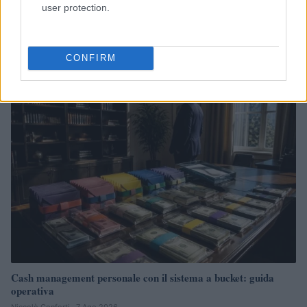
user protection.
Governo e opposizione in contrasto: le accuse di Conte sulle
mascherine contraffatte
Francesca Galli · 7 Ago 2026
CONFIRM
FINANZA
Cash management personale con il sistema a bucket: guida
operativa
Niccolò Conforti · 7 Ago 2026