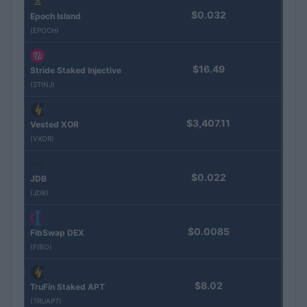
$0.032
Epoch Island
(EPOCH)
$16.49
Stride Staked Injective
(STINJ)
$3,407.11
Vested XOR
(VXOR)
$0.022
JDB
(JDB)
$0.0085
FibSwap DEX
(FIBO)
$8.02
TruFin Staked APT
(TRUAPT)