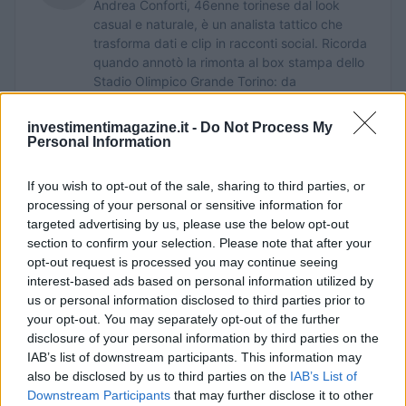
Andrea Conforti, 46enne torinese dal look
casual e naturale, è un analista tattico che
trasforma dati e clip in racconti social. Ricorda
quando annotò la rimonta al box stampa dello
Stadio Olimpico Grande Torino: da
quell'appunto nacque la sua linea editoriale,
che propugna spiegazioni visive per il tifoso
investimentimagazine.it -
Do Not Process My
critico. Dettaglio unico: una stagione allenatore
Personal Information
under15 al Chieri e ciclista urbano.
If you wish to opt-out of the sale, sharing to third parties, or
processing of your personal or sensitive information for
targeted advertising by us, please use the below opt-out
section to confirm your selection. Please note that after your
opt-out request is processed you may continue seeing
interest-based ads based on personal information utilized by
us or personal information disclosed to third parties prior to
your opt-out. You may separately opt-out of the further
disclosure of your personal information by third parties on the
IAB’s list of downstream participants. This information may
also be disclosed by us to third parties on the
IAB’s List of
Downstream Participants
that may further disclose it to other