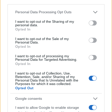
third parties.
Please note that this website/app uses one or more Google
Personal Data Processing Opt Outs
services and may gather and store information including but
not limited to your visit or usage behaviour. You may click to
I want to opt-out of the Sharing of my
personal data.
grant or deny consent to Google and its third-party tags to
Opted In
use your data for below specified purposes in below Google
consent section.
I want to opt-out of the Sale of my
Personal Data.
Opted In
I want to opt-out of processing my
Continua a leggere
Personal Data for Targeted Advertising.
Opted In
I want to opt-out of Collection, Use,
FINANZA
Retention, Sale, and/or Sharing of my
Personal Data that Is Unrelated with the
Purposes for which it was collected.
Opted Out
Google consents
I want to allow Google to enable storage