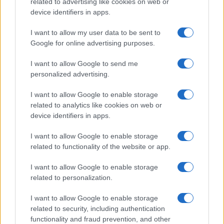
related to advertising like cookies on web or
device identifiers in apps.
I want to allow my user data to be sent to
Google for online advertising purposes.
Reparti aeronavali della Guardia di Finanza: controllo del
I want to allow Google to send me
territorio e contrasto agli illeciti
personalized advertising.
Francesca Galli · 8 Ago 2026
I want to allow Google to enable storage
related to analytics like cookies on web or
FINANZA
device identifiers in apps.
I want to allow Google to enable storage
related to functionality of the website or app.
I want to allow Google to enable storage
related to personalization.
I want to allow Google to enable storage
related to security, including authentication
functionality and fraud prevention, and other