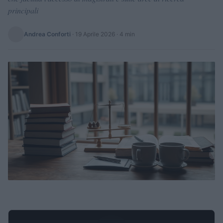
principali
Andrea Conforti
·
19 Aprile 2026
· 4 min