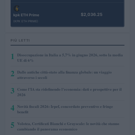
$2,036.25
kpk ETH Prime
(KPK ETH PRIME)
PIÙ LETTI
1
Disoccupazione in Italia a 5,7% in giugno 2026, sotto la media
UE di 6%
2
Dalle antiche città-stato alla finanza globale: un viaggio
attraverso i secoli
3
Come l’IA sta ridefinendo l’economia: dati e prospettive per il
2026
4
Novità fiscali 2026: Irpef, concordato preventivo e fringe
benefit
5
Volotea, Certificati Bianchi e Grayscale: le novità che stanno
cambiando il panorama economico