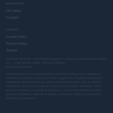
MAGAZINE
Chi siamo
Contatti
LEGALE
Cookie Policy
Privacy Policy
Termini
Copyright © 2026 · Investimenti Magazine — Edito in Italia da
AdHub Media
S.r.l.
· P.IVA 13542920965 · REA MI 2729933
All Rights Reserved
Dichiarazione di non responsabilità: Investimenti Magazine si impegna a
mantenere le sue informazioni accurate e aggiornate. Queste informazioni
potrebbero essere diverse da quelle visualizzate quando visiti un istituto
finanziario, un fornitore di servizi o il sito di un prodotto specifico. Tutti i
prodotti finanziari, i prodotti di acquisto e i servizi sono presentati senza
garanzia. Quando si valutano le offerte, consultare i Termini e condizioni
dell'istituto finanziario.