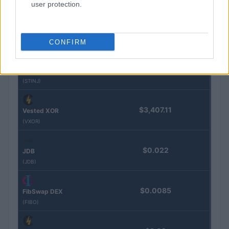
(STEAKEURCV)
user protection.
$0.032
Epoch Island
(EPOCH)
CONFIRM
$16.49
Stride Staked Injective
(STINJ)
$3,407.11
Vested XOR
(VXOR)
$0.022
JDB
(JDB)
$0.0085
FibSwap DEX
(FIBO)