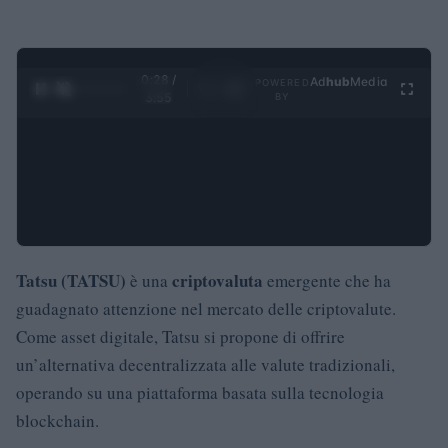
0:28 /
Ad
hub
Media
POWERED
1
/
4
3:55
BY
Tatsu (TATSU)
criptovaluta
è una
emergente che ha
guadagnato attenzione nel mercato delle criptovalute.
Come asset digitale, Tatsu si propone di offrire
un’alternativa decentralizzata alle valute tradizionali,
operando su una piattaforma basata sulla tecnologia
blockchain.