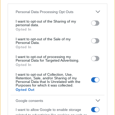
third parties.
Please note that this website/app uses one or more Google
Personal Data Processing Opt Outs
services and may gather and store information including but
not limited to your visit or usage behaviour. You may click to
I want to opt-out of the Sharing of my
ETF su Ethereum: afflussi in calo dopo il picco di luglio
personal data.
grant or deny consent to Google and its third-party tags to
Opted In
Francesca Spadaro · 7 Ago 2026
use your data for below specified purposes in below Google
consent section.
I want to opt-out of the Sale of my
CRIPTOVALUTE
Personal Data.
Opted In
I want to opt-out of processing my
Personal Data for Targeted Advertising.
Opted In
I want to opt-out of Collection, Use,
Retention, Sale, and/or Sharing of my
Personal Data that Is Unrelated with the
Purposes for which it was collected.
Opted Out
Google consents
I want to allow Google to enable storage
Giuseppe Conte in commissione Covid: le rivelazioni su