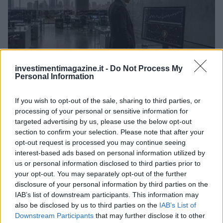
investimentimagazine.it -
Do Not Process My
Personal Information
XRP Ledger, Bitcoin e le sanzioni USA: gli sviluppi chiave del 8
agosto 2026
If you wish to opt-out of the sale, sharing to third parties, or
Niccolò Conforti · 8 Ago 2026
processing of your personal or sensitive information for
targeted advertising by us, please use the below opt-out
section to confirm your selection. Please note that after your
CRIPTOVALUTE
opt-out request is processed you may continue seeing
interest-based ads based on personal information utilized by
us or personal information disclosed to third parties prior to
your opt-out. You may separately opt-out of the further
disclosure of your personal information by third parties on the
IAB’s list of downstream participants. This information may
also be disclosed by us to third parties on the
IAB’s List of
Downstream Participants
that may further disclose it to other