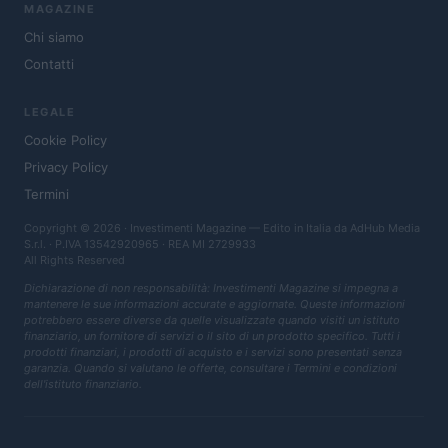
MAGAZINE
Chi siamo
Contatti
LEGALE
Cookie Policy
Privacy Policy
Termini
Copyright © 2026 · Investimenti Magazine — Edito in Italia da
AdHub Media
S.r.l.
· P.IVA 13542920965 · REA MI 2729933
All Rights Reserved
Dichiarazione di non responsabilità: Investimenti Magazine si impegna a
mantenere le sue informazioni accurate e aggiornate. Queste informazioni
potrebbero essere diverse da quelle visualizzate quando visiti un istituto
finanziario, un fornitore di servizi o il sito di un prodotto specifico. Tutti i
prodotti finanziari, i prodotti di acquisto e i servizi sono presentati senza
garanzia. Quando si valutano le offerte, consultare i Termini e condizioni
dell'istituto finanziario.