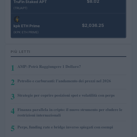
$8.02
TruFin Staked APT
(TRUAPT)
$2,036.25
kpk ETH Prime
(KPK ETH PRIME)
PIÙ LETTI
1
AMP: Potrà Raggiungere 1 Dollaro?
2
Petrolio e carburanti: l’andamento dei prezzi nel 2026
3
Strategie per coprire posizioni spot e volatilità con perps
4
Finanza parallela in cripto: il nuovo strumento per eludere le
restrizioni internazionali
5
Perps, funding rate e bridge inverso spiegati con esempi