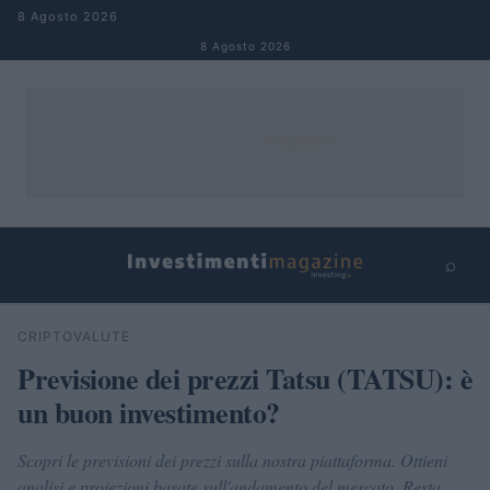
Salta al contenuto
8 Agosto 2026
8 Agosto 2026
⌕
×
⌕
CRIPTOVALUTE
Cerca
Previsione dei prezzi Tatsu (TATSU): è
un buon investimento?
Scopri le previsioni dei prezzi sulla nostra piattaforma. Ottieni
analisi e proiezioni basate sull'andamento del mercato. Resta