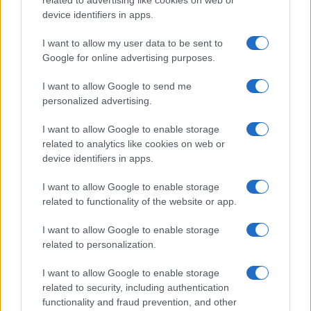
related to advertising like cookies on web or
mascherine e finanziamenti
device identifiers in apps.
Francesca Galli · 7 Ago 2026
I want to allow my user data to be sent to
Google for online advertising purposes.
QUOTAZIONI CRYPTO
I want to allow Google to send me
personalized advertising.
Nome
Prezzo
I want to allow Google to enable storage
related to analytics like cookies on web or
Eureka Bridged PAX
device identifiers in apps.
$4,187.30
Gold (Terra
(PAXG)
I want to allow Google to enable storage
related to functionality of the website or app.
Kinza Babylon Staked
$83,270.00
I want to allow Google to enable storage
BTC
related to personalization.
(KBTC)
I want to allow Google to enable storage
Steakhouse EURCV
related to security, including authentication
$100,000,000,000,000.00
Morpho Vault
functionality and fraud prevention, and other