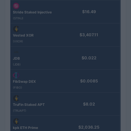
$16.49
Stride Staked Injective
(STINJ)
$3,407.11
Vested XOR
(VXOR)
$0.022
JDB
(JDB)
$0.0085
FibSwap DEX
(FIBO)
$8.02
TruFin Staked APT
(TRUAPT)
$2,036.25
kpk ETH Prime