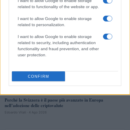
I want to allow Google to enable storage
Edoardo Vitali · 4 Ago 2026
related to functionality of the website or app.
I want to allow Google to enable storage
CRIPTOVALUTE
related to personalization.
I want to allow Google to enable storage
related to security, including authentication
functionality and fraud prevention, and other
user protection.
CONFIRM
Perché la Svizzera è il paese più avanzato in Europa
nell’adozione delle criptovalute
Edoardo Vitali · 4 Ago 2026