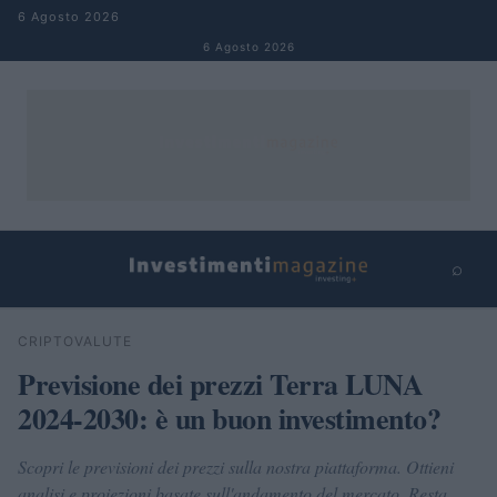
Salta al contenuto
6 Agosto 2026
6 Agosto 2026
⌕
×
⌕
CRIPTOVALUTE
Cerca
Previsione dei prezzi Terra LUNA
2024-2030: è un buon investimento?
Scopri le previsioni dei prezzi sulla nostra piattaforma. Ottieni
analisi e proiezioni basate sull'andamento del mercato. Resta