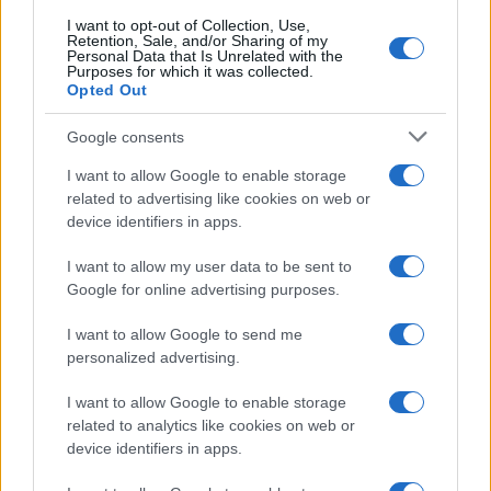
I want to opt-out of Collection, Use,
Retention, Sale, and/or Sharing of my
Personal Data that Is Unrelated with the
Purposes for which it was collected.
Capire i cicli di Bitcoin tra liquidità, halving e afflussi
Opted Out
regolamentati
Niccolò Conforti · 4 Ago 2026
Google consents
I want to allow Google to enable storage
CRIPTOVALUTE
related to advertising like cookies on web or
device identifiers in apps.
I want to allow my user data to be sent to
Google for online advertising purposes.
I want to allow Google to send me
personalized advertising.
I want to allow Google to enable storage
related to analytics like cookies on web or
device identifiers in apps.
Strategie per coprire posizioni spot e volatilità con perps