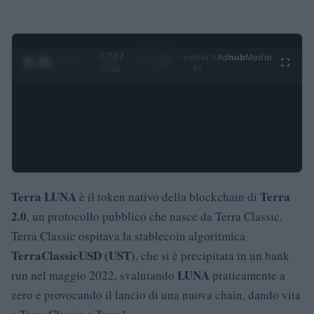
0:29 /
Ad
hub
Media
POWERED
1
/
4
3:55
BY
Terra LUNA
Terra
è il token nativo della blockchain di
2.0
, un protocollo pubblico che nasce da Terra Classic.
Terra Classic ospitava la stablecoin algoritmica
TerraClassicUSD (UST)
, che si è precipitata in un bank
LUNA
run nel maggio 2022, svalutando
praticamente a
zero e provocando il lancio di una nuova chain, dando vita