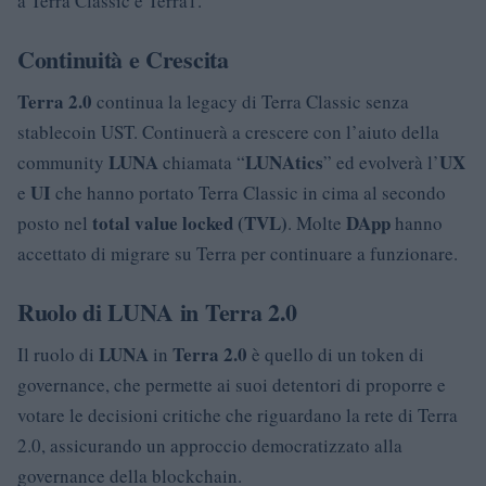
a Terra Classic e Terra1.
Continuità e Crescita
Terra 2.0
continua la legacy di Terra Classic senza
stablecoin UST. Continuerà a crescere con l’aiuto della
LUNA
LUNAtics
UX
community
chiamata “
” ed evolverà l’
UI
e
che hanno portato Terra Classic in cima al secondo
total value locked (TVL)
DApp
posto nel
. Molte
hanno
accettato di migrare su Terra per continuare a funzionare.
Ruolo di LUNA in Terra 2.0
LUNA
Terra 2.0
Il ruolo di
in
è quello di un token di
governance, che permette ai suoi detentori di proporre e
votare le decisioni critiche che riguardano la rete di Terra
2.0, assicurando un approccio democratizzato alla
governance della blockchain.