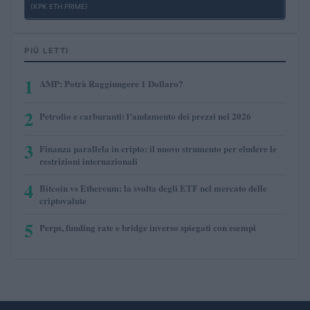
(KPK ETH PRIME)
PIÙ LETTI
1
AMP: Potrà Raggiungere 1 Dollaro?
2
Petrolio e carburanti: l’andamento dei prezzi nel 2026
3
Finanza parallela in cripto: il nuovo strumento per eludere le
restrizioni internazionali
4
Bitcoin vs Ethereum: la svolta degli ETF nel mercato delle
criptovalute
5
Perps, funding rate e bridge inverso spiegati con esempi