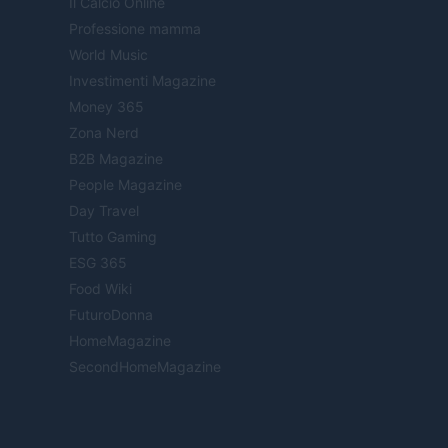
Il Calcio Online
Professione mamma
World Music
Investimenti Magazine
Money 365
Zona Nerd
B2B Magazine
People Magazine
Day Travel
Tutto Gaming
ESG 365
Food Wiki
FuturoDonna
HomeMagazine
SecondHomeMagazine