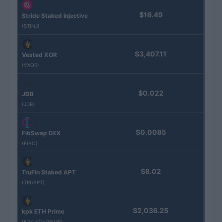
$16.49
Stride Staked Injective
(STINJ)
$3,407.11
Vested XOR
(VXOR)
$0.022
JDB
(JDB)
$0.0085
FibSwap DEX
(FIBO)
$8.02
TruFin Staked APT
(TRUAPT)
$2,036.25
kpk ETH Prime
(KPK ETH PRIME)