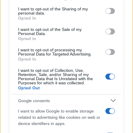
services and may gather and store information including but
not limited to your visit or usage behaviour. You may click to
I want to opt-out of the Sharing of my
personal data.
grant or deny consent to Google and its third-party tags to
Opted In
XRP Ledger, Bitcoin e le sanzioni USA: gli sviluppi chiave del 8
use your data for below specified purposes in below Google
agosto 2026
consent section.
I want to opt-out of the Sale of my
Personal Data.
Niccolò Conforti · 8 Ago 2026
Opted In
CRIPTOVALUTE
I want to opt-out of processing my
Personal Data for Targeted Advertising.
Opted In
I want to opt-out of Collection, Use,
Retention, Sale, and/or Sharing of my
Personal Data that Is Unrelated with the
Purposes for which it was collected.
Opted Out
Google consents
I want to allow Google to enable storage
related to advertising like cookies on web or
device identifiers in apps.
ETF su Ethereum: afflussi in calo dopo il picco di luglio