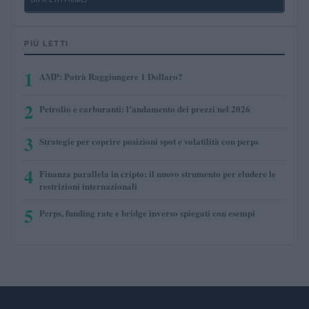
PIÙ LETTI
1
AMP: Potrà Raggiungere 1 Dollaro?
2
Petrolio e carburanti: l’andamento dei prezzi nel 2026
3
Strategie per coprire posizioni spot e volatilità con perps
4
Finanza parallela in cripto: il nuovo strumento per eludere le
restrizioni internazionali
5
Perps, funding rate e bridge inverso spiegati con esempi