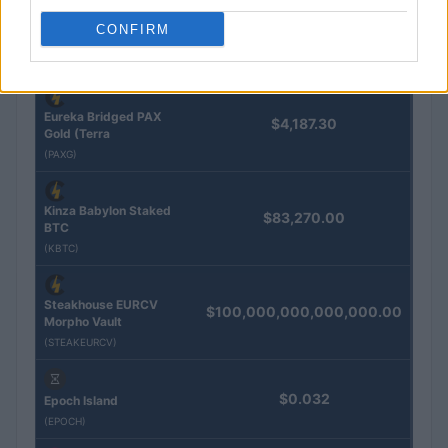
QUOTAZIONI CRYPTO
CONFIRM
Nome
Prezzo
Eureka Bridged PAX
$4,187.30
Gold (Terra
(PAXG)
Kinza Babylon Staked
$83,270.00
BTC
(KBTC)
Steakhouse EURCV
$100,000,000,000,000.00
Morpho Vault
(STEAKEURCV)
$0.032
Epoch Island
(EPOCH)