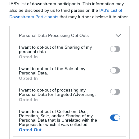
IAB’s list of downstream participants. This information may
CRIPTOVALUTE
also be disclosed by us to third parties on the
IAB’s List of
Downstream Participants
that may further disclose it to other
third parties.
Please note that this website/app uses one or more Google
Personal Data Processing Opt Outs
services and may gather and store information including but
not limited to your visit or usage behaviour. You may click to
I want to opt-out of the Sharing of my
personal data.
grant or deny consent to Google and its third-party tags to
Opted In
use your data for below specified purposes in below Google
consent section.
I want to opt-out of the Sale of my
Personal Data.
Opted In
I want to opt-out of processing my
Capire i cicli di Bitcoin tra liquidità, halving e afflussi
Personal Data for Targeted Advertising.
regolamentati
Opted In
Niccolò Conforti · 4 Ago 2026
I want to opt-out of Collection, Use,
Retention, Sale, and/or Sharing of my
Personal Data that Is Unrelated with the
CRIPTOVALUTE
Purposes for which it was collected.
Opted Out