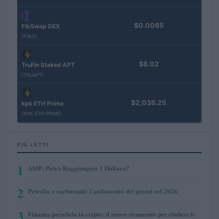
$0.0085
FibSwap DEX
(FIBO)
$8.02
TruFin Staked APT
(TRUAPT)
$2,036.25
kpk ETH Prime
(KPK ETH PRIME)
PIÙ LETTI
1
AMP: Potrà Raggiungere 1 Dollaro?
2
Petrolio e carburanti: l’andamento dei prezzi nel 2026
3
Finanza parallela in cripto: il nuovo strumento per eludere le