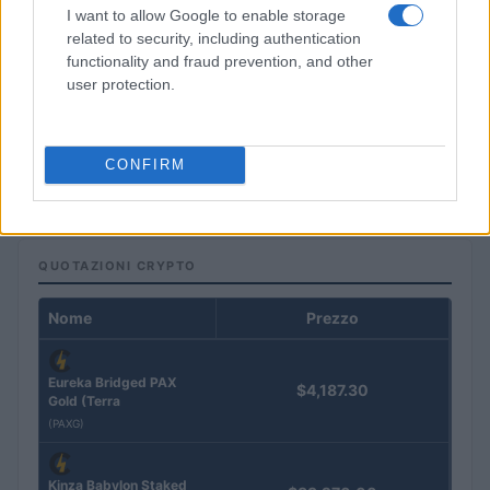
I want to allow Google to enable storage
related to security, including authentication
functionality and fraud prevention, and other
user protection.
Perché la Svizzera è il paese più avanzato in Europa
nell’adozione delle criptovalute
CONFIRM
Edoardo Vitali · 4 Ago 2026
QUOTAZIONI CRYPTO
Nome
Prezzo
Eureka Bridged PAX
$4,187.30
Gold (Terra
(PAXG)
Kinza Babylon Staked