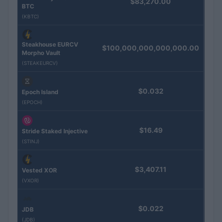
$83,270.00
BTC
(KBTC)
Steakhouse EURCV
$100,000,000,000,000.00
Morpho Vault
(STEAKEURCV)
$0.032
Epoch Island
(EPOCH)
$16.49
Stride Staked Injective
(STINJ)
$3,407.11
Vested XOR
(VXOR)
$0.022
JDB
(JDB)