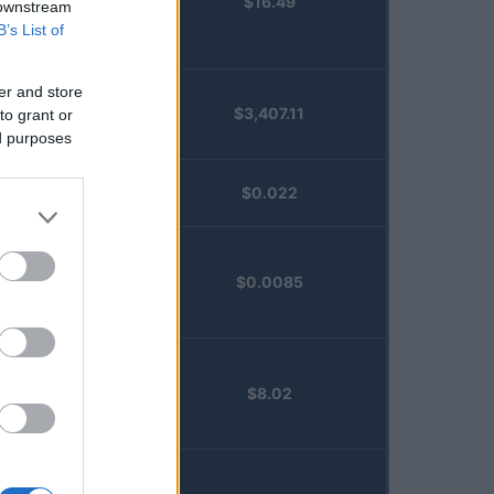
$16.49
Staked
 downstream
Injective
B’s List of
(STINJ)
er and store
$3,407.11
to grant or
Vested XOR
ed purposes
(VXOR)
JDB
$0.022
(JDB)
FibSwap
$0.0085
DEX
(FIBO)
TruFin
$8.02
Staked APT
(TRUAPT)