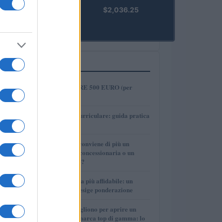
kpk ETH
$2,036.25
Prime
(KPK ETH
PRIME)
PIÙ LETTI
1
COME INVESTIRE 500 EURO (per
guadagnare)?
2
Tirocinio extra-curriculare: guida pratica
per laureati
3
Per le auto usate conviene di più un
finanziamento in concessionaria o un
prestito personale?
4
La macchina usata più affidabile: un
investimento che esige ponderazione
5
Quanti soldi ci vogliono per aprire un
autosalone multimarca top di gamma: lo