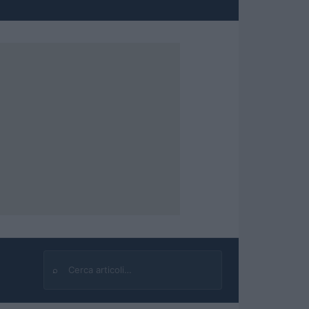
⌕
Cerca