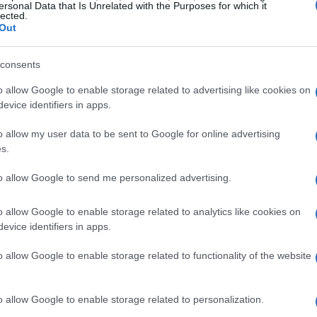
ersonal Data that Is Unrelated with the Purposes for which it
lected.
Out
consents
o allow Google to enable storage related to advertising like cookies on
evice identifiers in apps.
o allow my user data to be sent to Google for online advertising
s.
dati? La metodologia è cruciale. I modelli di
to allow Google to send me personalized advertising.
no a guardare i prezzi correnti, ma considerano anche i
o allow Google to enable storage related to analytics like cookies on
sce da quello utilizzato per il PCE, che integra le
evice identifiers in apps.
E. Qui sorge un dilemma: è meglio affidarsi a
complessi ma meno trasparenti? Questa è una questione
o allow Google to enable storage related to functionality of the website
affrontare.
o allow Google to enable storage related to personalization.