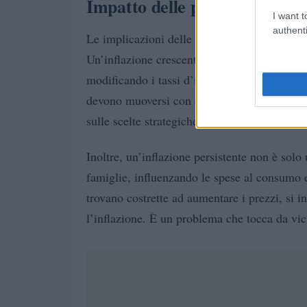
Impatto delle previsioni sull
I want t
authenti
Le implicazioni delle previsioni inflazionist
Un’inflazione crescente può influenzare le d
modificando i tassi d’interesse e l’accessibil
devono muoversi con cautela, poiché le aspet
sulle scelte strategiche.
Inoltre, un’inflazione persistente non è solo
famiglie, influenzando le spese al consumo e
trovano costrette ad aumentare i prezzi, si 
l’inflazione. È un problema che tocca da vi