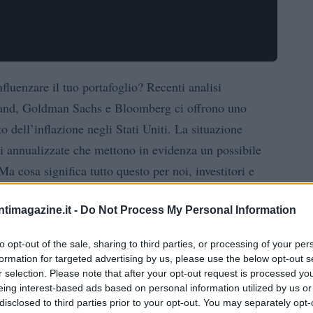
fluenzare il tuo portafoglio? Recenti analisi
land, Goldman Sachs e Bloomberg ci offrono uno
 dell’inflazione negli Stati Uniti. La situazione
ni annualizzate che mettono in evidenza un possibile
cosa significa tutto questo per noi, investitori e
ntimagazine.it -
Do Not Process My Personal Information
hi, cosa, quando, dove e perché
to opt-out of the sale, sharing to third parties, or processing of your per
formation for targeted advertising by us, please use the below opt-out s
numeri su un grafico; sono indicatori fondamentali per
r selection. Please note that after your opt-out request is processed y
 i dati aggiornati dell’8 agosto dalla Cleveland Fed,
eing interest-based ads based on personal information utilized by us or
disclosed to third parties prior to your opt-out. You may separately opt-
i Prezzi al Consumo) è al centro dell’attenzione. Ma