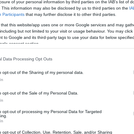
losure of your personal information by third parties on the IAB’s list of
? I dati mettono a confronto le stime del CPI e del
. This information may also be disclosed by us to third parties on the
IA
Participants
that may further disclose it to other third parties.
mo), permettendo un’analisi che abbraccia vari
 that this website/app uses one or more Google services and may gath
including but not limited to your visit or usage behaviour. You may click 
 to Google and its third-party tags to use your data for below specifi
ra chiaramente il cambiamento delle proiezioni nel
ogle consent section.
e con un quadrato grigio, si distaccano da quelle di
ispettivamente da un triangolo chartreuse e un
l Data Processing Opt Outs
 interessante: ci invita a riflettere su quale
o opt-out of the Sharing of my personal data.
e dell’inflazione.
In
o opt-out of the Sale of my Personal Data.
In
to opt-out of processing my Personal Data for Targeted
ing.
In
o opt-out of Collection, Use, Retention, Sale, and/or Sharing