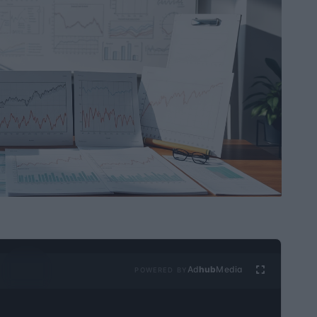
Ad
hub
Media
POWERED BY