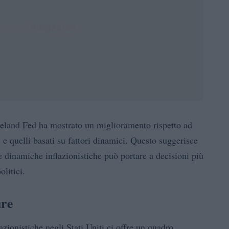
eveland Fed ha mostrato un miglioramento rispetto ad
 quelli basati su fattori dinamici. Questo suggerisce
 dinamiche inflazionistiche può portare a decisioni più
litici.
ure
lazionistiche negli Stati Uniti ci offre un quadro