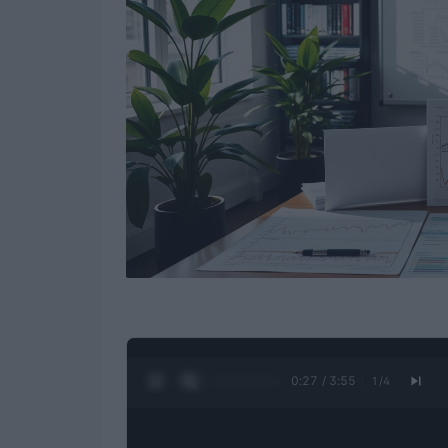
0:28 / 3:55
1
/
4