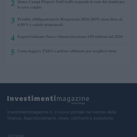
2
Sisma Campi Flegrei: UniCredit sospende le rate dei mutui per
le aree colpite
3
Prestito obbligazionario Borgosesia 2026-2029: tasso fisso al
6,50% e cedole trimestrali
4
Export italiano: Sace e Simest investono 650 milioni nel 2026
5
Come leggere TAEG e polizze abbinate per scegliere bene
Investimentimagazine.it, il nuovo portale nel mondo della
finanza. Approfondimenti, news, confronti e statistiche.
SEZIONI