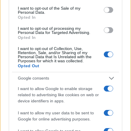
Continua a leggere
use your data for below specified purposes in below Google
consent section.
I want to opt-out of the Sale of my
Personal Data.
Opted In
FINANZIAMENTI
I want to opt-out of processing my
Personal Data for Targeted Advertising.
Opted In
I want to opt-out of Collection, Use,
Retention, Sale, and/or Sharing of my
Personal Data that Is Unrelated with the
Purposes for which it was collected.
Opted Out
Google consents
I want to allow Google to enable storage
related to advertising like cookies on web or
Scopri le ultime novità su finanziamenti e incentivi con la guida
device identifiers in apps.
Finpiemonte
Francesca Galli · 9 Ago 2026
I want to allow my user data to be sent to
Google for online advertising purposes.
FINANZIAMENTI
I want to allow Google to send me