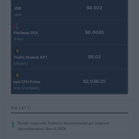
$0.022
JDB
(JDB)
$0.0085
FibSwap DEX
(FIBO)
$8.02
TruFin Staked APT
(TRUAPT)
$2,036.25
kpk ETH Prime
(KPK ETH PRIME)
PIÙ LETTI
1
Bando regionale Umbria: finanziamenti per imprese
agroalimentari fino al 2026