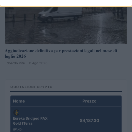
Aggiudicazione definitiva per prestazioni legali nel mese di
luglio 2026
Edoardo Vitali · 8 Ago 2026
QUOTAZIONI CRYPTO
Nome
Prezzo
Eureka Bridged PAX
$4,187.30
Gold (Terra
(PAXG)