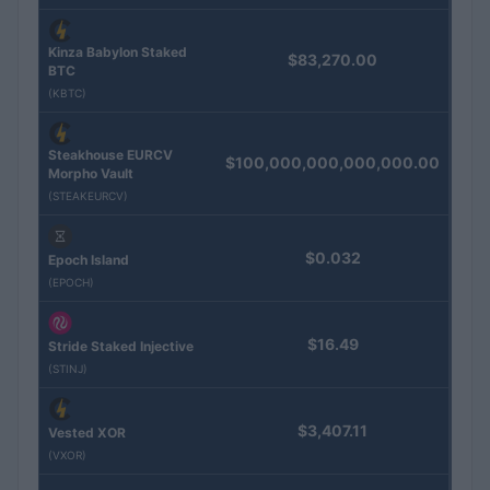
Kinza Babylon Staked
$83,270.00
BTC
(KBTC)
Steakhouse EURCV
$100,000,000,000,000.00
Morpho Vault
(STEAKEURCV)
$0.032
Epoch Island
(EPOCH)
$16.49
Stride Staked Injective
(STINJ)
$3,407.11
Vested XOR
(VXOR)