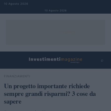
Salta al contenuto
10 Agosto 2026
10 Agosto 2026
⌕
×
⌕
FINANZIAMENTI
Cerca
Un progetto importante richiede
sempre grandi risparmi? 3 cose da
sapere