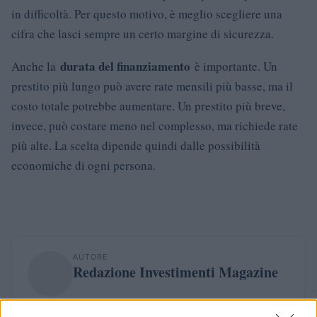
in difficoltà. Per questo motivo, è meglio scegliere una
cifra che lasci sempre un certo margine di sicurezza.
durata del finanziamento
Anche la
è importante. Un
prestito più lungo può avere rate mensili più basse, ma il
costo totale potrebbe aumentare. Un prestito più breve,
invece, può costare meno nel complesso, ma richiede rate
più alte. La scelta dipende quindi dalle possibilità
economiche di ogni persona.
AUTORE
Redazione Investimenti Magazine