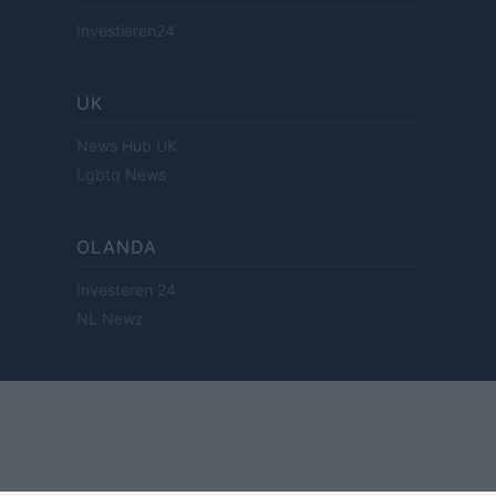
Investieren24
UK
News Hub UK
Lgbtq News
OLANDA
Investeren 24
NL Newz