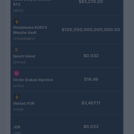
$83,270.00
BTC
(KBTC)
Steakhouse EURCV
$100,000,000,000,000.00
Morpho Vault
(STEAKEURCV)
$0.032
Epoch Island
(EPOCH)
$16.49
Stride Staked Injective
(STINJ)
$3,407.11
Vested XOR
(VXOR)
$0.022
JDB
(JDB)