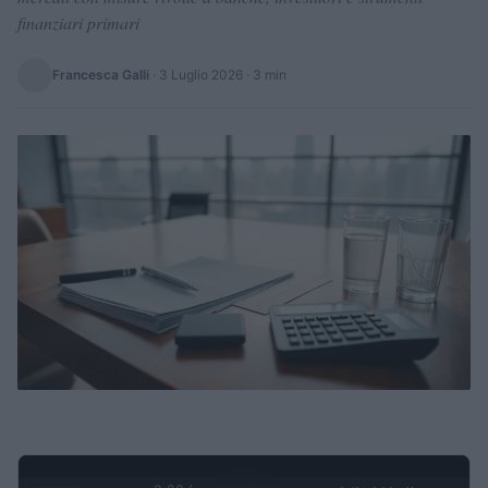
finanziari primari
Francesca Galli
·
3 Luglio 2026
· 3 min