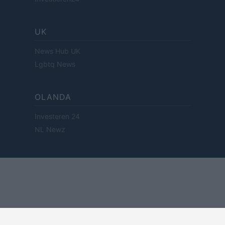
UK
News Hub UK
Lgbtq News
OLANDA
Investeren 24
NL Newz