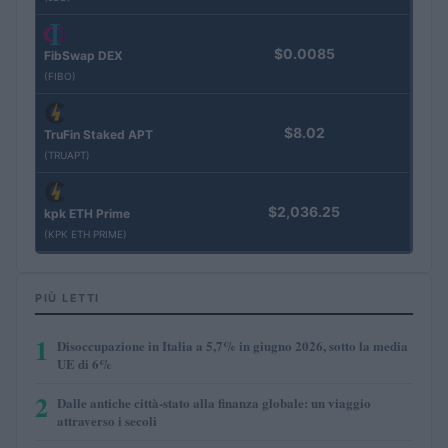
$0.0085
FibSwap DEX
(FIBO)
$8.02
TruFin Staked APT
(TRUAPT)
$2,036.25
kpk ETH Prime
(KPK ETH PRIME)
PIÙ LETTI
1
Disoccupazione in Italia a 5,7% in giugno 2026, sotto la media
UE di 6%
2
Dalle antiche città-stato alla finanza globale: un viaggio
attraverso i secoli