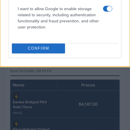
I want to allow Google to enable storage
related to security, including authentication
functionality and fraud prevention, and other
user protection.
Villa Joy sequestrata: le violazioni urbanistiche e
paesaggistiche a Loiri Porto San Paolo
Francesca Galli · 6 Ago 2026
CONFIRM
QUOTAZIONI CRYPTO
Nome
Prezzo
Eureka Bridged PAX
$4,187.30
Gold (Terra
(PAXG)
Kinza Babylon Staked