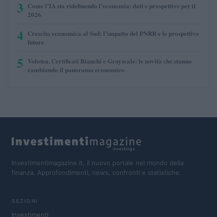
3
Come l’IA sta ridefinendo l’economia: dati e prospettive per il
2026
4
Crescita economica al Sud: l’impatto del PNRR e le prospettive
future
5
Volotea, Certificati Bianchi e Grayscale: le novità che stanno
cambiando il panorama economico
Investimentimagazine.it, il nuovo portale nel mondo della
finanza. Approfondimenti, news, confronti e statistiche.
SEZIONI
Investimenti