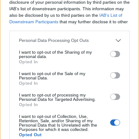
disclosure of your personal information by third parties on the
FINANZA
IAB’s list of downstream participants. This information may
also be disclosed by us to third parties on the
IAB’s List of
Downstream Participants
that may further disclose it to other
third parties.
Please note that this website/app uses one or more Google
Personal Data Processing Opt Outs
services and may gather and store information including but
not limited to your visit or usage behaviour. You may click to
I want to opt-out of the Sharing of my
personal data.
grant or deny consent to Google and its third-party tags to
Opted In
use your data for below specified purposes in below Google
consent section.
I want to opt-out of the Sale of my
Personal Data.
Opted In
Dolomiti Energia: utile semestrale a 100 milioni e investimenti
record nelle rinnovabili
I want to opt-out of processing my
Personal Data for Targeted Advertising.
Edoardo Vitali · 7 Ago 2026
Opted In
I want to opt-out of Collection, Use,
FINANZA
Retention, Sale, and/or Sharing of my
Personal Data that Is Unrelated with the
Purposes for which it was collected.
Opted Out