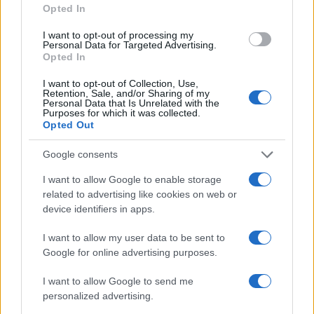
Opted In
I want to opt-out of processing my
Senato Usa approva maxi-pacchetto di sanzioni a Mosca e
Personal Data for Targeted Advertising.
Teheran
Opted In
Edoardo Vitali · 9 Ago 2026
I want to opt-out of Collection, Use,
Retention, Sale, and/or Sharing of my
Personal Data that Is Unrelated with the
Purposes for which it was collected.
Opted Out
QUOTAZIONI CRYPTO
Google consents
Nome
Prezzo
I want to allow Google to enable storage
related to advertising like cookies on web or
Eureka Bridged PAX
$4,187.30
device identifiers in apps.
Gold (Terra
(PAXG)
I want to allow my user data to be sent to
Google for online advertising purposes.
Kinza Babylon Staked
$83,270.00
BTC
I want to allow Google to send me
(KBTC)
personalized advertising.