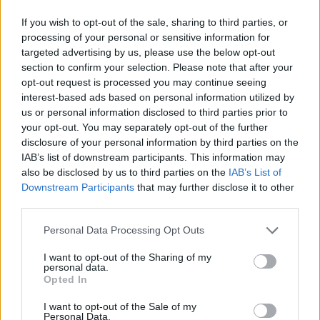
If you wish to opt-out of the sale, sharing to third parties, or
processing of your personal or sensitive information for
targeted advertising by us, please use the below opt-out
section to confirm your selection. Please note that after your
opt-out request is processed you may continue seeing
interest-based ads based on personal information utilized by
Come il settore tech influisce sui titoli di Stato e le strategie per
investire
us or personal information disclosed to third parties prior to
your opt-out. You may separately opt-out of the further
Francesca Spadaro · 9 Ago 2026
disclosure of your personal information by third parties on the
IAB’s list of downstream participants. This information may
FINANZA
also be disclosed by us to third parties on the
IAB’s List of
Downstream Participants
that may further disclose it to other
third parties.
Please note that this website/app uses one or more Google
Personal Data Processing Opt Outs
services and may gather and store information including but
not limited to your visit or usage behaviour. You may click to
I want to opt-out of the Sharing of my
personal data.
grant or deny consent to Google and its third-party tags to
Opted In
use your data for below specified purposes in below Google
consent section.
I want to opt-out of the Sale of my
Personal Data.