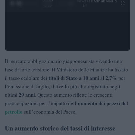
0:29 /
Ad
hub
Media
POWERED
1
/
4
3:19
BY
Il mercato obbligazionario giapponese sta vivendo una
fase di forte tensione. Il Ministero delle Finanze ha fissato
titoli di Stato a 10 anni
2,7%
il tasso cedolare dei
al
per
l’emissione di luglio, il livello più alto registrato negli
29 anni
ultimi
. Questo aumento riflette le crescenti
aumento dei prezzi del
preoccupazioni per l’impatto dell’
petrolio
sull’economia del Paese.
Un aumento storico dei tassi di interesse