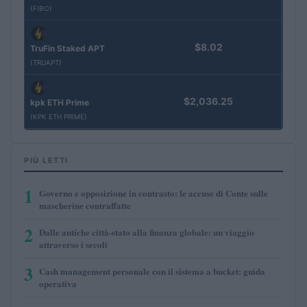
(FIBO)
$8.02
TruFin Staked APT
(TRUAPT)
$2,036.25
kpk ETH Prime
(KPK ETH PRIME)
PIÙ LETTI
1
Governo e opposizione in contrasto: le accuse di Conte sulle
mascherine contraffatte
2
Dalle antiche città-stato alla finanza globale: un viaggio
attraverso i secoli
3
Cash management personale con il sistema a bucket: guida
operativa