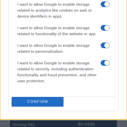
I want to allow Google to enable storage
Steakhouse EURCV
$100,000,000,000,000.00
related to analytics like cookies on web or
Morpho Vault
device identifiers in apps.
(STEAKEURCV)
I want to allow Google to enable storage
related to functionality of the website or app.
$0.032
Epoch Island
(EPOCH)
I want to allow Google to enable storage
related to personalization.
$16.49
Stride Staked Injective
I want to allow Google to enable storage
(STINJ)
related to security, including authentication
functionality and fraud prevention, and other
$3,407.11
Vested XOR
user protection.
(VXOR)
$0.022
CONFIRM
JDB
(JDB)
$0.0085
FibSwap DEX