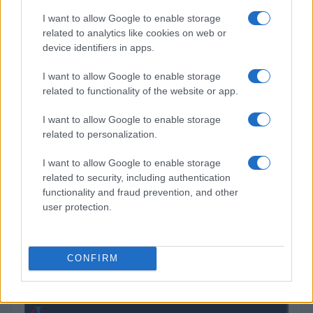
(KBTC)
I want to allow Google to enable storage
related to analytics like cookies on web or
Steakhouse EURCV
$100,000,000,000,000.00
device identifiers in apps.
Morpho Vault
(STEAKEURCV)
I want to allow Google to enable storage
related to functionality of the website or app.
$0.032
Epoch Island
I want to allow Google to enable storage
(EPOCH)
related to personalization.
$16.49
I want to allow Google to enable storage
Stride Staked Injective
related to security, including authentication
(STINJ)
functionality and fraud prevention, and other
user protection.
$3,407.11
Vested XOR
(VXOR)
CONFIRM
$0.022
JDB
(JDB)