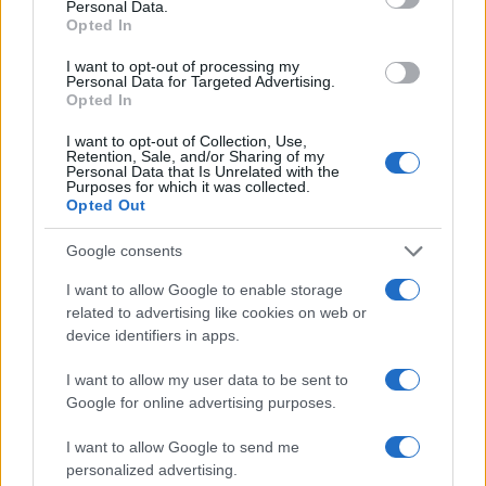
Personal Data.
Opted In
I want to opt-out of processing my
Personal Data for Targeted Advertising.
Tutor universitari: guida e supporto per gli studenti del
Opted In
Dipartimento di Economia
I want to opt-out of Collection, Use,
Edoardo Marchesi · 6 Ago 2026
Retention, Sale, and/or Sharing of my
Personal Data that Is Unrelated with the
Purposes for which it was collected.
Opted Out
QUOTAZIONI CRYPTO
Google consents
Nome
Prezzo
I want to allow Google to enable storage
related to advertising like cookies on web or
device identifiers in apps.
Eureka Bridged PAX
$4,187.30
Gold (Terra
I want to allow my user data to be sent to
(PAXG)
Google for online advertising purposes.
I want to allow Google to send me
Kinza Babylon Staked
$83,270.00
BTC
personalized advertising.