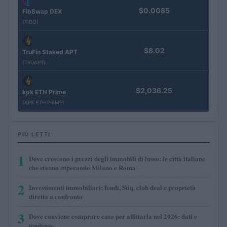
$0.0085
FibSwap DEX
(FIBO)
$8.02
TruFin Staked APT
(TRUAPT)
$2,036.25
kpk ETH Prime
(KPK ETH PRIME)
PIÙ LETTI
1
Dove crescono i prezzi degli immobili di lusso: le città italiane
che stanno superando Milano e Roma
2
Investimenti immobiliari: fondi, Siiq, club deal e proprietà
diretta a confronto
3
Dove conviene comprare casa per affittarla nel 2026: dati e
tendenze