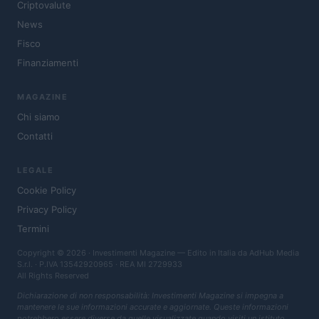
Criptovalute
News
Fisco
Finanziamenti
MAGAZINE
Chi siamo
Contatti
LEGALE
Cookie Policy
Privacy Policy
Termini
Copyright © 2026 · Investimenti Magazine — Edito in Italia da
AdHub Media
S.r.l.
· P.IVA 13542920965 · REA MI 2729933
All Rights Reserved
Dichiarazione di non responsabilità: Investimenti Magazine si impegna a
mantenere le sue informazioni accurate e aggiornate. Queste informazioni
potrebbero essere diverse da quelle visualizzate quando visiti un istituto