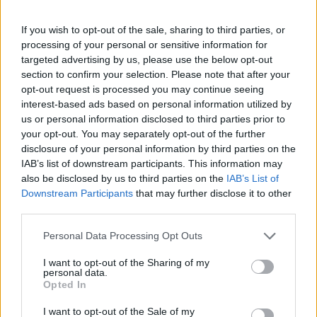
If you wish to opt-out of the sale, sharing to third parties, or
processing of your personal or sensitive information for
targeted advertising by us, please use the below opt-out
section to confirm your selection. Please note that after your
opt-out request is processed you may continue seeing
interest-based ads based on personal information utilized by
us or personal information disclosed to third parties prior to
Come combinare ETF core e tematici senza aumentare rischio
e costi
your opt-out. You may separately opt-out of the further
disclosure of your personal information by third parties on the
Niccolò Conforti · 6 Ago 2026
IAB’s list of downstream participants. This information may
also be disclosed by us to third parties on the
IAB’s List of
INVESTIMENTI
Downstream Participants
that may further disclose it to other
third parties.
Please note that this website/app uses one or more Google
Personal Data Processing Opt Outs
services and may gather and store information including but
not limited to your visit or usage behaviour. You may click to
I want to opt-out of the Sharing of my
personal data.
grant or deny consent to Google and its third-party tags to
Opted In
use your data for below specified purposes in below Google
consent section.
I want to opt-out of the Sale of my