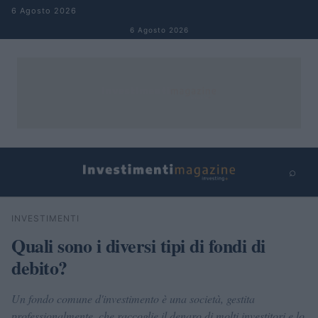
Salta al contenuto
6 Agosto 2026
6 Agosto 2026
⌕
×
⌕
INVESTIMENTI
Cerca
Quali sono i diversi tipi di fondi di
debito?
Un fondo comune d'investimento è una società, gestita
professionalmente, che raccoglie il denaro di molti investitori e lo