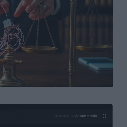
Ad
hub
Media
POWERED BY