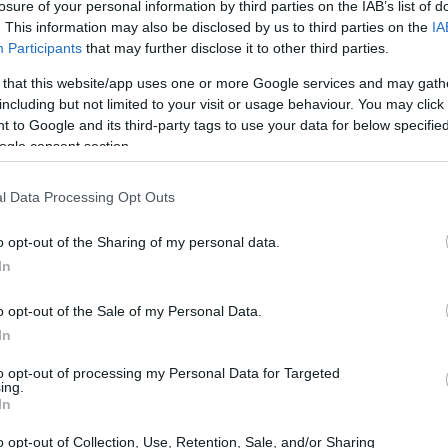
losure of your personal information by third parties on the IAB’s list of
chi sostituisce o trasferisce beni provenienti da reato o
. This information may also be disclosed by us to third parties on the
IA
Participants
that may further disclose it to other third parties.
re l’identificazione della loro provenienza. La Corte di
ientrano tra le
altre utilità
previste dalla norma (Cass.
 that this website/app uses one or more Google services and may gath
including but not limited to your visit or usage behaviour. You may click 
no europeo
, strumenti come la VI Direttiva
 to Google and its third-party tags to use your data for below specifi
 il Regolamento (UE) 2026/1620 che istituisce
ogle consent section.
) hanno introdotto obblighi volti a rendere più
l Data Processing Opt Outs
o opt-out of the Sharing of my personal data.
In
mato imponendo agli
operatori che offrono servizi
o opt-out of the Sale of my Personal Data.
trazione e di identificazione dei beneficiari. Tuttavia,
In
erare una percezione per cui ogni transazione non
to opt-out of processing my Personal Data for Targeted
ing.
a. È fondamentale distinguere tra l’esistenza di un
In
de penale, di
provare
il nesso tra i fondi e un reato
o opt-out of Collection, Use, Retention, Sale, and/or Sharing