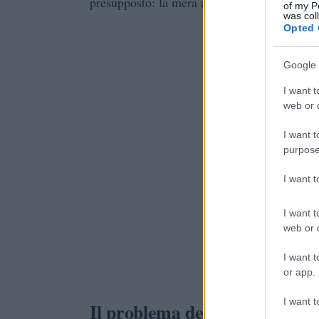
presupposto: la mera assenza di documentaz
of my P
was col
Opted 
Google 
I want t
web or d
I want t
purpose
I want 
I want t
web or d
I want t
or app.
I want t
Il problema del delitto presu