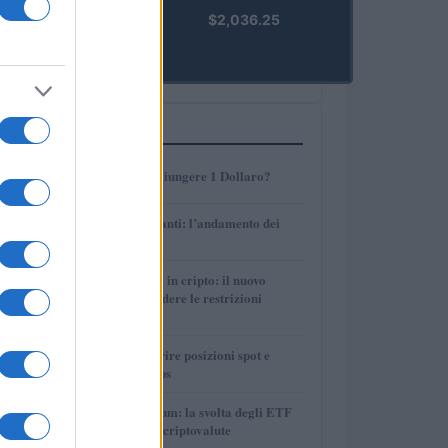
kpk ETH
$2,036.25
Prime
(KPK ETH
PRIME)
PIÙ LETTI
1
AMP: Potrà Raggiungere 1 Dollaro?
2
Petrolio e carburanti: l’andamento dei
prezzi nel 2026
3
Finanza parallela in cripto: il nuovo
strumento per eludere le restrizioni
internazionali
4
Strategie per coprire posizioni spot e
volatilità con perps
5
Bitcoin vs Ethereum: la svolta degli ETF
nel mercato delle criptovalute