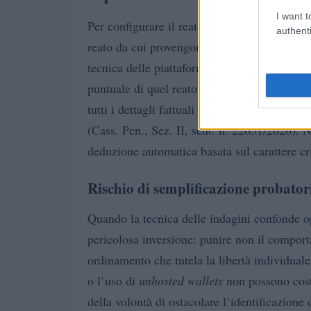
I want t
Per configurare il reato di riciclaggio è ind
authenti
reato da cui provengono i proventi illeciti. N
tecnica delle piattaforme e la rapidità delle
puntuale di quel reato. La giurisprudenza ha
tutti i dettagli fattuali del reato a monte, 
(Cass. Pen., Sez. II, sent. n. 22651/2026). N
deduzione automatica basata sul carattere cr
Rischio di semplificazione probator
Quando la tecnica delle indagini confonde opa
pericolosa inversione: punire non il comport
ordinamento che tutela la libertà individuale
o l’uso di
unhosted wallets
non possono costit
della volontà di ostacolare l’identificazione 