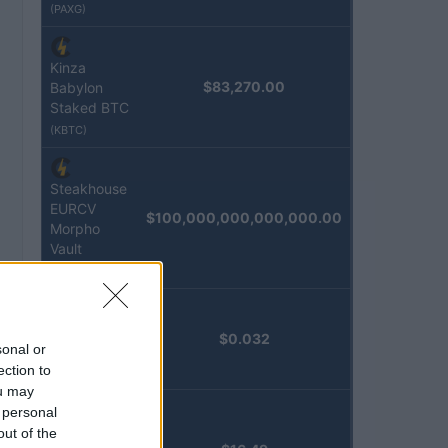
(PAXG)
Kinza
$83,270.00
Babylon
Staked BTC
(KBTC)
Steakhouse
EURCV
$100,000,000,000,000.00
Morpho
Vault
(STEAKEURCV)
Epoch
$0.032
sonal or
Island
ection to
(EPOCH)
ou may
 personal
Stride
out of the