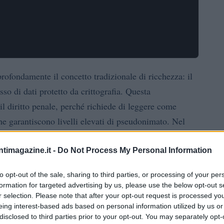
rofondamente il concetto tradizionale di ricchezza: il
so di dati protetto da crittografia. Questa
il diritto penale, perché richiede di leggere come
he garantiscono livelli elevati di pseudonimato. Nel
frontano due esigenze: da un lato l’efficacia
ro la tutela delle garanzie fondamentali come la
ntimagazine.it -
Do Not Process My Personal Information
to opt-out of the sale, sharing to third parties, or processing of your per
formation for targeted advertising by us, please use the below opt-out s
ni
r selection. Please note that after your opt-out request is processed y
eing interest-based ads based on personal information utilized by us or
disclosed to third parties prior to your opt-out. You may separately opt-
autoriciclaggio
sono disciplinate rispettivamente dagli