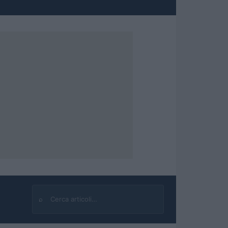
⌕
Cerca