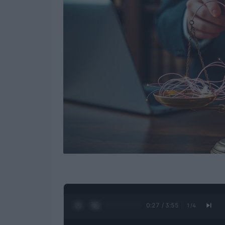
0:28 / 3:55
1
/
4