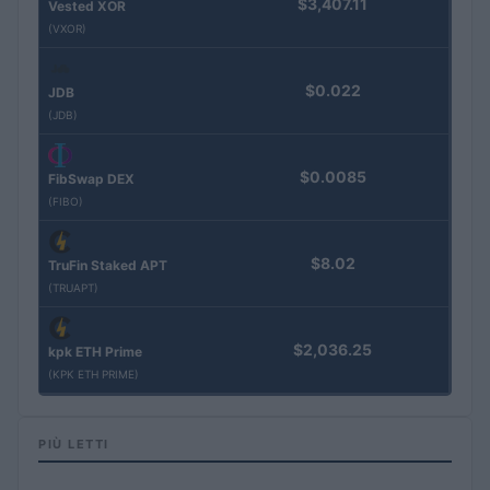
$3,407.11
Vested XOR
(VXOR)
$0.022
JDB
(JDB)
$0.0085
FibSwap DEX
(FIBO)
$8.02
TruFin Staked APT
(TRUAPT)
$2,036.25
kpk ETH Prime
(KPK ETH PRIME)
PIÙ LETTI