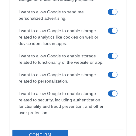
FINANZA
I want to allow Google to send me
personalized advertising.
I want to allow Google to enable storage
related to analytics like cookies on web or
device identifiers in apps.
I want to allow Google to enable storage
related to functionality of the website or app.
I want to allow Google to enable storage
related to personalization.
I want to allow Google to enable storage
Corso di laurea triennale in Economia e Finanza: sbocchi
professionali e obiettivi formativi
related to security, including authentication
functionality and fraud prevention, and other
Francesca Galli · 5 Ago 2026
user protection.
FINANZA
CONFIRM