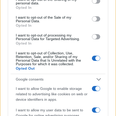
personal data.
grant or deny consent to Google and its third-party tags to
Opted In
use your data for below specified purposes in below Google
Continua a leggere
consent section.
I want to opt-out of the Sale of my
Personal Data.
Opted In
FINANZA
I want to opt-out of processing my
Personal Data for Targeted Advertising.
Opted In
I want to opt-out of Collection, Use,
Retention, Sale, and/or Sharing of my
Personal Data that Is Unrelated with the
Purposes for which it was collected.
Opted Out
Google consents
I want to allow Google to enable storage
related to advertising like cookies on web or
device identifiers in apps.
Novità fiscali 2026: Irpef, concordato preventivo e fringe
benefit
I want to allow my user data to be sent to
Edoardo Vitali · 5 Ago 2026
Google for online advertising purposes.