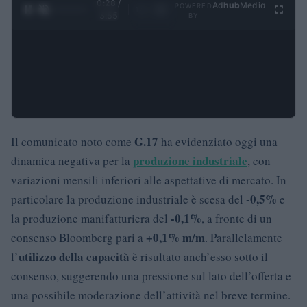
0:29 /
Ad
hub
Media
POWERED
1
/
4
3:55
BY
G.17
Il comunicato noto come
ha evidenziato oggi una
produzione industriale
dinamica negativa per la
, con
variazioni mensili inferiori alle aspettative di mercato. In
-0,5%
particolare la produzione industriale è scesa del
e
-0,1%
la produzione manifatturiera del
, a fronte di un
+0,1% m/m
consenso Bloomberg pari a
. Parallelamente
utilizzo della capacità
l’
è risultato anch’esso sotto il
consenso, suggerendo una pressione sul lato dell’offerta e
una possibile moderazione dell’attività nel breve termine.