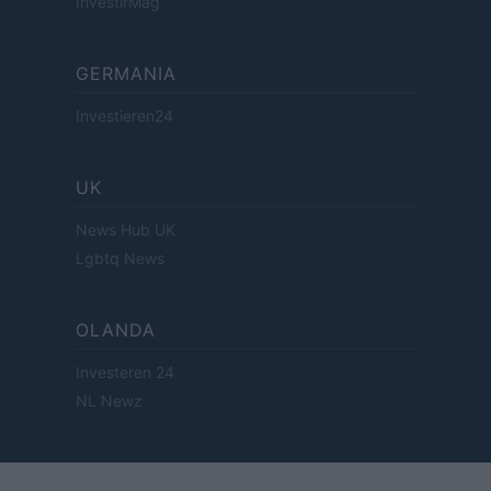
InvestirMag
GERMANIA
Investieren24
UK
News Hub UK
Lgbtq News
OLANDA
Investeren 24
NL Newz