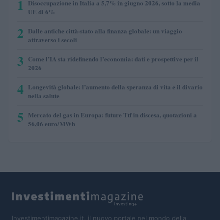
1
Disoccupazione in Italia a 5,7% in giugno 2026, sotto la media
UE di 6%
2
Dalle antiche città-stato alla finanza globale: un viaggio
attraverso i secoli
3
Come l’IA sta ridefinendo l’economia: dati e prospettive per il
2026
4
Longevità globale: l’aumento della speranza di vita e il divario
nella salute
5
Mercato del gas in Europa: future Ttf in discesa, quotazioni a
56,06 euro/MWh
Investimentimagazine.it, il nuovo portale nel mondo della