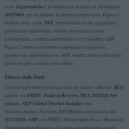
logaritmiche
scale
e normalizzate al mese di riferimento
2025M01
per facilitarne la lettura comparativa. Figura 1
NFP
include serie come
, employment civile aggiustato,
produzione industriale, reddito personale esclusi
trasferimenti, vendite manifatturiere e il monthly GDP;
Figura 2 mette a confronto employment adeguato,
produzione manifatturiera, ADP, vendite reali al dettaglio,
indici freight e indice coincidente.
Elenco delle fonti
BLS
Le principali fonti utilizzate sono gli archivi ufficiali:
FRED
Federal Reserve
BEA 2025Q4 3rd
(anche via
),
,
release
S&P Global Market Insights
,
(nee
Macroeconomic Advisers, IHS Markit) con rilascio del
3/23/2026
ADP
,
(via FRED), Philadelphia Fed, e Bureau of
Transportation Statistics. Le serie sono integrate con le