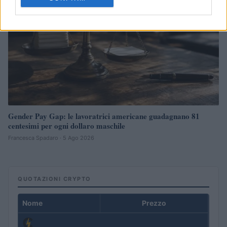
Gender Pay Gap: le lavoratrici americane guadagnano 81
centesimi per ogni dollaro maschile
Francesca Spadaro · 5 Ago 2026
QUOTAZIONI CRYPTO
Nome
Prezzo