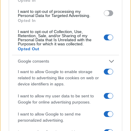
Opted In
I want to opt-out of processing my
Personal Data for Targeted Advertising.
Opted In
I want to opt-out of Collection, Use,
Retention, Sale, and/or Sharing of my
La macchina usata più affidabile: un investimento che esige
Personal Data that Is Unrelated with the
Purposes for which it was collected.
ponderazione
Opted Out
Redazione · 5 Ago 2026
Google consents
NEWS
I want to allow Google to enable storage
related to advertising like cookies on web or
device identifiers in apps.
I want to allow my user data to be sent to
Google for online advertising purposes.
I want to allow Google to send me
personalized advertising.