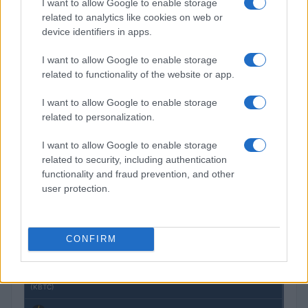
I want to allow Google to enable storage
related to analytics like cookies on web or
device identifiers in apps.
Petrolio in calo: Brent a 91.82 USD, ribassi diffusi tra le
materie prime
I want to allow Google to enable storage
Andrea Innocenti · 4 Ago 2026
related to functionality of the website or app.
I want to allow Google to enable storage
related to personalization.
QUOTAZIONI CRYPTO
I want to allow Google to enable storage
Nome
Prezzo
related to security, including authentication
functionality and fraud prevention, and other
user protection.
Eureka Bridged PAX
$4,187.30
Gold (Terra
(PAXG)
CONFIRM
Kinza Babylon Staked
$83,270.00
BTC
(KBTC)