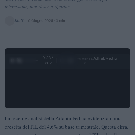
interessante, non riesce a riportar...
Staff
·
10 Giugno 2025
· 3 min
0:29 /
Ad
hub
Media
POWERED
1
/
4
3:09
BY
La recente analisi della Atlanta Fed ha evidenziato una
crescita del PIL del 4,6% su base trimestrale. Questa cifra,