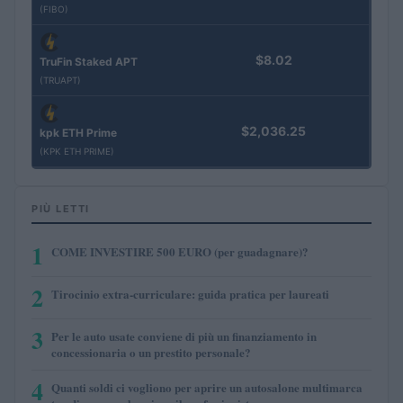
(FIBO)
$8.02
TruFin Staked APT
(TRUAPT)
$2,036.25
kpk ETH Prime
(KPK ETH PRIME)
PIÙ LETTI
1
COME INVESTIRE 500 EURO (per guadagnare)?
2
Tirocinio extra-curriculare: guida pratica per laureati
3
Per le auto usate conviene di più un finanziamento in
concessionaria o un prestito personale?
4
Quanti soldi ci vogliono per aprire un autosalone multimarca