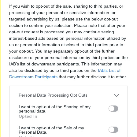
If you wish to opt-out of the sale, sharing to third parties, or
processing of your personal or sensitive information for
targeted advertising by us, please use the below opt-out
section to confirm your selection. Please note that after your
opt-out request is processed you may continue seeing
interest-based ads based on personal information utilized by
us or personal information disclosed to third parties prior to
your opt-out. You may separately opt-out of the further
disclosure of your personal information by third parties on the
IAB’s list of downstream participants. This information may
Petrolio in calo: Brent a 91,82$, ribassi a due cifre per greggio
also be disclosed by us to third parties on the
IAB’s List of
e oro
Downstream Participants
that may further disclose it to other
Andrea Innocenti · 5 Ago 2026
third parties.
Please note that this website/app uses one or more Google
NEWS
Personal Data Processing Opt Outs
services and may gather and store information including but
not limited to your visit or usage behaviour. You may click to
I want to opt-out of the Sharing of my
personal data.
grant or deny consent to Google and its third-party tags to
Opted In
use your data for below specified purposes in below Google
consent section.
I want to opt-out of the Sale of my
Personal Data.