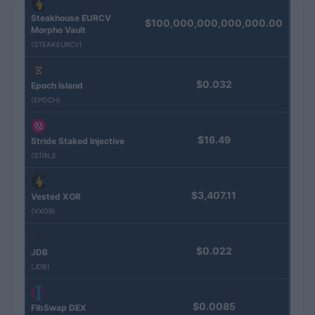
Steakhouse EURCV
$100,000,000,000,000.00
Morpho Vault
(STEAKEURCV)
$0.032
Epoch Island
(EPOCH)
$16.49
Stride Staked Injective
(STINJ)
$3,407.11
Vested XOR
(VXOR)
$0.022
JDB
(JDB)
$0.0085
FibSwap DEX