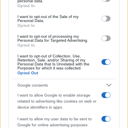
personal data.
grant or deny consent to Google and its third-party tags to
Opted In
use your data for below specified purposes in below Google
consent section.
I want to opt-out of the Sale of my
Personal Data.
Continua a leggere
Opted In
I want to opt-out of processing my
Personal Data for Targeted Advertising.
CRIPTOVALUTE
Opted In
I want to opt-out of Collection, Use,
Retention, Sale, and/or Sharing of my
Personal Data that Is Unrelated with the
Purposes for which it was collected.
Opted Out
Google consents
I want to allow Google to enable storage
related to advertising like cookies on web or
device identifiers in apps.
I want to allow my user data to be sent to
Capire i cicli di Bitcoin tra liquidità, halving e afflussi
Google for online advertising purposes.
regolamentati