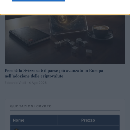
Perché la Svizzera è il paese più avanzato in Europa
nell’adozione delle criptovalute
Edoardo Vitali · 4 Ago 2026
QUOTAZIONI CRYPTO
Nome
Prezzo