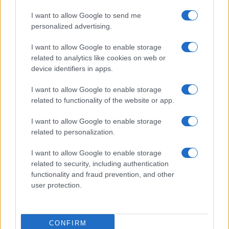
Niccolò Conforti · 4 Ago 2026
I want to allow Google to send me
personalized advertising.
CRIPTOVALUTE
I want to allow Google to enable storage
related to analytics like cookies on web or
device identifiers in apps.
I want to allow Google to enable storage
related to functionality of the website or app.
I want to allow Google to enable storage
related to personalization.
I want to allow Google to enable storage
related to security, including authentication
Strategie per coprire posizioni spot e volatilità con perps
functionality and fraud prevention, and other
user protection.
Edoardo Vitali · 4 Ago 2026
CRIPTOVALUTE
CONFIRM