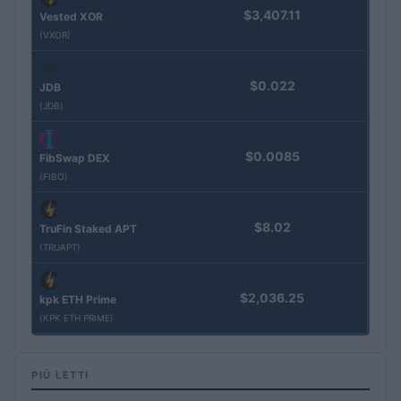
$3,407.11
Vested XOR
(VXOR)
$0.022
JDB
(JDB)
$0.0085
FibSwap DEX
(FIBO)
$8.02
TruFin Staked APT
(TRUAPT)
$2,036.25
kpk ETH Prime
(KPK ETH PRIME)
PIÙ LETTI