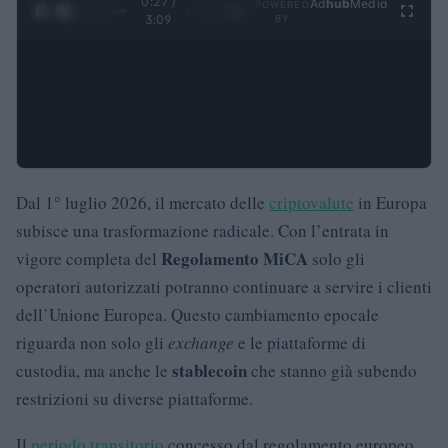
0:27 /
Ad
hub
Media
POWERED
1
/
4
3:09
BY
Dal 1° luglio 2026, il mercato delle
criptovalute
in Europa
subisce una trasformazione radicale. Con l’entrata in
Regolamento MiCA
vigore completa del
solo gli
operatori autorizzati potranno continuare a servire i clienti
dell’Unione Europea. Questo cambiamento epocale
riguarda non solo gli
exchange
e le piattaforme di
stablecoin
custodia, ma anche le
che stanno già subendo
restrizioni su diverse piattaforme.
Il
periodo transitorio
concesso dal regolamento europeo