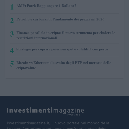
1
AMP: Potrà Raggiungere 1 Dollaro?
2
Petrolio e carburanti: l’andamento dei prezzi nel 2026
3
Finanza parallela in cripto: il nuovo strumento per eludere le
restrizioni internazionali
4
Strategie per coprire posizioni spot e volatilità con perps
5
Bitcoin vs Ethereum: la svolta degli ETF nel mercato delle
criptovalute
Investimentimagazine.it, il nuovo portale nel mondo della
finanza. Approfondimenti, news, confronti e statistiche.