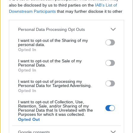
also be disclosed by us to third parties on the
IAB’s List of
Downstream Participants
that may further disclose it to other
third parties.
Please note that this website/app uses one or more Google
Personal Data Processing Opt Outs
services and may gather and store information including but
not limited to your visit or usage behaviour. You may click to
I want to opt-out of the Sharing of my
personal data.
grant or deny consent to Google and its third-party tags to
Opted In
use your data for below specified purposes in below Google
consent section.
I want to opt-out of the Sale of my
Personal Data.
Opted In
I want to opt-out of processing my
Personal Data for Targeted Advertising.
Opted In
I want to opt-out of Collection, Use,
Retention, Sale, and/or Sharing of my
Personal Data that Is Unrelated with the
Continua a leggere
Purposes for which it was collected.
Opted Out
CRIPTOVALUTE
Google consents