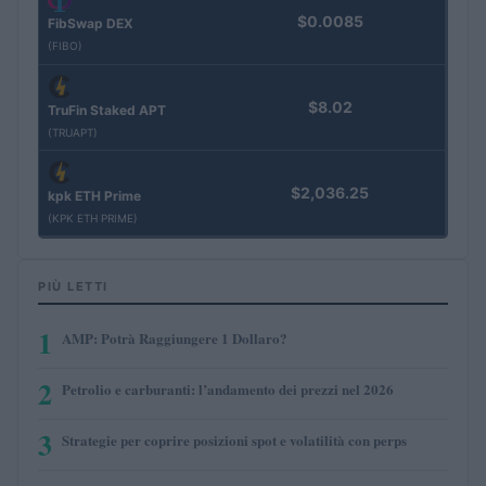
$0.0085
FibSwap DEX
(FIBO)
$8.02
TruFin Staked APT
(TRUAPT)
$2,036.25
kpk ETH Prime
(KPK ETH PRIME)
PIÙ LETTI
1
AMP: Potrà Raggiungere 1 Dollaro?
2
Petrolio e carburanti: l’andamento dei prezzi nel 2026
3
Strategie per coprire posizioni spot e volatilità con perps