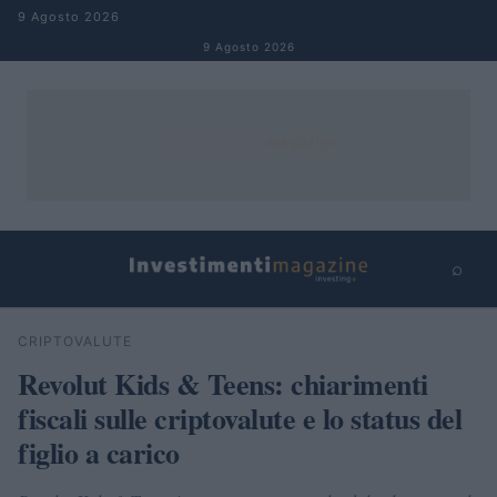
Salta al contenuto
9 Agosto 2026
9 Agosto 2026
⌕
×
⌕
CRIPTOVALUTE
Cerca
Revolut Kids & Teens: chiarimenti
fiscali sulle criptovalute e lo status del
figlio a carico