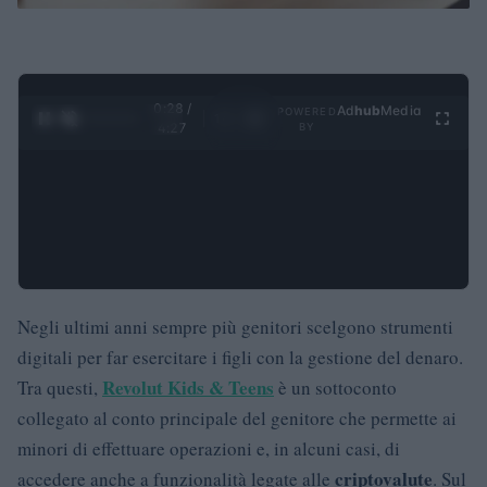
0:29 /
Ad
hub
Media
POWERED
1
/
4
4:27
BY
Negli ultimi anni sempre più genitori scelgono strumenti
digitali per far esercitare i figli con la gestione del denaro.
Revolut Kids & Teens
Tra questi,
è un sottoconto
collegato al conto principale del genitore che permette ai
minori di effettuare operazioni e, in alcuni casi, di
criptovalute
accedere anche a funzionalità legate alle
. Sul