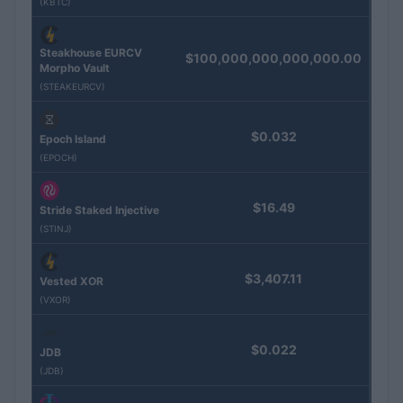
(KBTC)
Steakhouse EURCV
$100,000,000,000,000.00
Morpho Vault
(STEAKEURCV)
$0.032
Epoch Island
(EPOCH)
$16.49
Stride Staked Injective
(STINJ)
$3,407.11
Vested XOR
(VXOR)
$0.022
JDB
(JDB)