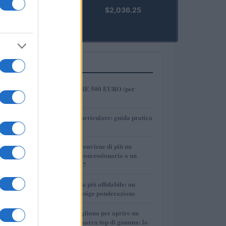
kpk ETH
$2,036.25
Prime
(KPK ETH
PRIME)
PIÙ LETTI
1
COME INVESTIRE 500 EURO (per
guadagnare)?
2
Tirocinio extra-curriculare: guida pratica
per laureati
3
Per le auto usate conviene di più un
finanziamento in concessionaria o un
prestito personale?
4
La macchina usata più affidabile: un
investimento che esige ponderazione
5
Quanti soldi ci vogliono per aprire un
autosalone multimarca top di gamma: lo