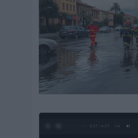
0:28 / 4:27
1
/
4