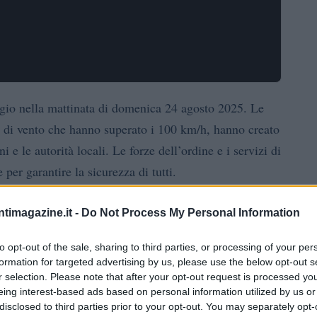
agio nella mattinata di domenica 24 agosto 2025. Le
e di vento che hanno superato i 100 km/h, hanno creato
i e le autorità locali. Le forze dell’ordine e i servizi di
per garantire la sicurezza di tutti.
ntimagazine.it -
Do Not Process My Personal Information
30, con piogge così intense da causare allagamenti in
to opt-out of the sale, sharing to third parties, or processing of your per
formation for targeted advertising by us, please use the below opt-out s
 testimoni oculari parlano di torrenti d’acqua che
r selection. Please note that after your opt-out request is processed y
“È
le la circolazione. Un residente ha commentato:
eing interest-based ads based on personal information utilized by us or
disclosed to third parties prior to your opt-out. You may separately opt-
ena.”
La Protezione Civile ha emesso avvisi di allerta