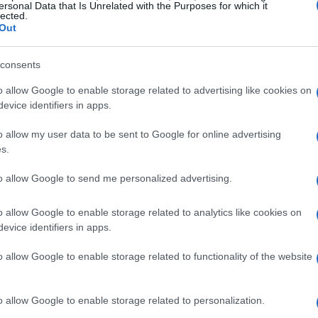
ersonal Data that Is Unrelated with the Purposes for which it
lected.
Out
consents
o allow Google to enable storage related to advertising like cookies on
evice identifiers in apps.
o allow my user data to be sent to Google for online advertising
s.
e autorità
to allow Google to send me personalized advertising.
ti: alberi abbattuti, strade bloccate e danni alle
o allow Google to enable storage related to analytics like cookies on
tate dispiegate in tutta la città per rimuovere detriti e
evice identifiers in apps.
lano di danni ingenti, ma è ancora troppo presto per
o allow Google to enable storage related to functionality of the website
torità locali sono unite nello sforzo di riportare la
o allow Google to enable storage related to personalization.