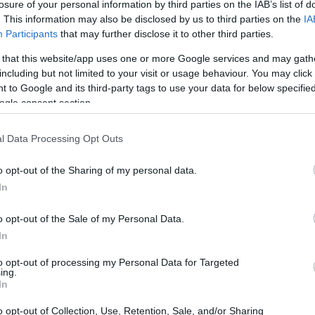
losure of your personal information by third parties on the IAB’s list of
vati i protocolli di emergenza per gestire la situazione
. This information may also be disclosed by us to third parties on the
IA
Participants
that may further disclose it to other third parties.
 that this website/app uses one or more Google services and may gath
ere temporaneamente, mentre i servizi pubblici hanno
including but not limited to your visit or usage behaviour. You may click 
 to Google and its third-party tags to use your data for below specifi
a regolarità dei trasporti. Le autorità hanno esortato i
ogle consent section.
“Stiamo monitorando
stamenti non necessari.
ibile per garantire la sicurezza di tutti,”
ha
l Data Processing Opt Outs
ile. È davvero importante seguire queste indicazioni
o opt-out of the Sharing of my personal data.
In
o opt-out of the Sale of my Personal Data.
In
to opt-out of processing my Personal Data for Targeted
ing.
In
o opt-out of Collection, Use, Retention, Sale, and/or Sharing