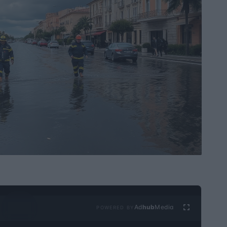
Ad
hub
Media
POWERED BY