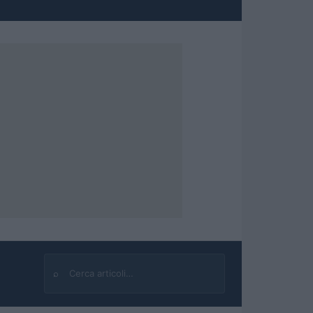
⌕
Cerca