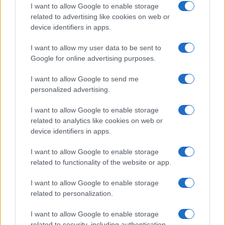
I want to allow Google to enable storage
Gender Pay Gap: le lavoratrici americane guadagnano 81
related to advertising like cookies on web or
centesimi per ogni dollaro maschile
device identifiers in apps.
Francesca Spadaro · 5 Ago 2026
I want to allow my user data to be sent to
Google for online advertising purposes.
QUOTAZIONI CRYPTO
I want to allow Google to send me
personalized advertising.
Nome
Prezzo
I want to allow Google to enable storage
related to analytics like cookies on web or
Eureka Bridged PAX
$4,187.30
device identifiers in apps.
Gold (Terra
(PAXG)
I want to allow Google to enable storage
related to functionality of the website or app.
Kinza Babylon Staked
$83,270.00
BTC
I want to allow Google to enable storage
(KBTC)
related to personalization.
I want to allow Google to enable storage
Steakhouse EURCV
$100,000,000,000,000.00
related to security, including authentication