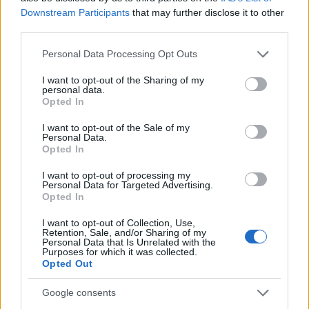
Downstream Participants
that may further disclose it to other
third parties.
Please note that this website/app uses one or more Google
Personal Data Processing Opt Outs
services and may gather and store information including but
Corso di laurea triennale in Economia e Finanza: sbocchi
professionali e obiettivi formativi
not limited to your visit or usage behaviour. You may click to
I want to opt-out of the Sharing of my
personal data.
grant or deny consent to Google and its third-party tags to
Francesca Galli · 5 Ago 2026
Opted In
use your data for below specified purposes in below Google
consent section.
I want to opt-out of the Sale of my
FINANZA
Personal Data.
Opted In
I want to opt-out of processing my
Personal Data for Targeted Advertising.
Opted In
I want to opt-out of Collection, Use,
Retention, Sale, and/or Sharing of my
Personal Data that Is Unrelated with the
Purposes for which it was collected.
Opted Out
Google consents