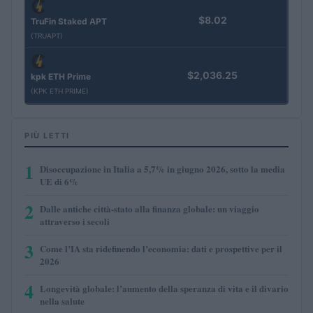
$8.02
TruFin Staked APT
(TRUAPT)
$2,036.25
kpk ETH Prime
(KPK ETH PRIME)
PIÙ LETTI
1
Disoccupazione in Italia a 5,7% in giugno 2026, sotto la media
UE di 6%
2
Dalle antiche città-stato alla finanza globale: un viaggio
attraverso i secoli
3
Come l’IA sta ridefinendo l’economia: dati e prospettive per il
2026
4
Longevità globale: l’aumento della speranza di vita e il divario
nella salute