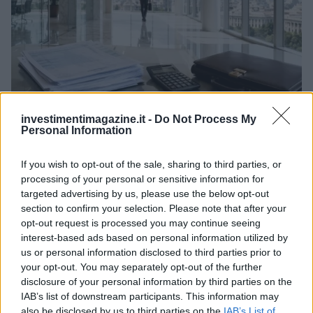
investimentimagazine.it -
Do Not Process My
Novità fiscali 2026: Irpef, concordato preventivo e fringe
Personal Information
benefit
Edoardo Vitali · 5 Ago 2026
If you wish to opt-out of the sale, sharing to third parties, or
processing of your personal or sensitive information for
FINANZA
targeted advertising by us, please use the below opt-out
section to confirm your selection. Please note that after your
opt-out request is processed you may continue seeing
interest-based ads based on personal information utilized by
us or personal information disclosed to third parties prior to
your opt-out. You may separately opt-out of the further
disclosure of your personal information by third parties on the
IAB’s list of downstream participants. This information may
also be disclosed by us to third parties on the
IAB’s List of