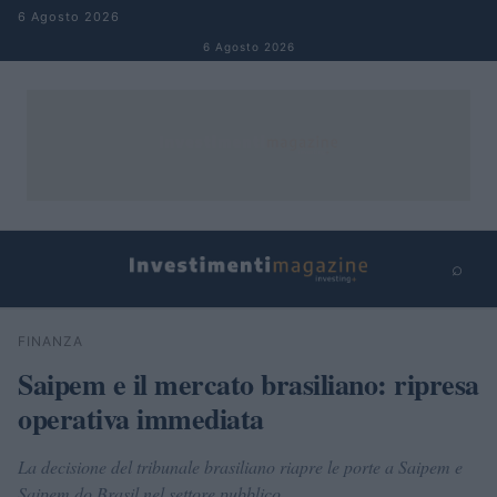
Salta al contenuto
6 Agosto 2026
6 Agosto 2026
⌕
×
⌕
FINANZA
Cerca
Saipem e il mercato brasiliano: ripresa
operativa immediata
La decisione del tribunale brasiliano riapre le porte a Saipem e
Saipem do Brasil nel settore pubblico.