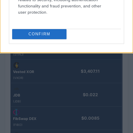
Morpho Vault
functionality and fraud prevention, and other
(STEAKEURCV)
user protection.
$0.032
Epoch Island
(EPOCH)
CONFIRM
$16.49
Stride Staked Injective
(STINJ)
$3,407.11
Vested XOR
(VXOR)
$0.022
JDB
(JDB)
$0.0085
FibSwap DEX
(FIBO)