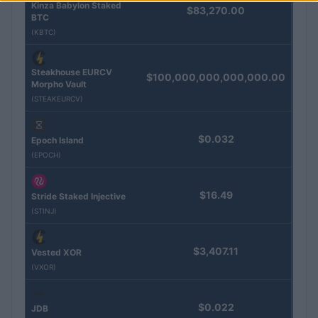
Kinza Babylon Staked
$83,270.00
BTC
(KBTC)
Steakhouse EURCV
$100,000,000,000,000.00
Morpho Vault
(STEAKEURCV)
$0.032
Epoch Island
(EPOCH)
$16.49
Stride Staked Injective
(STINJ)
$3,407.11
Vested XOR
(VXOR)
$0.022
JDB