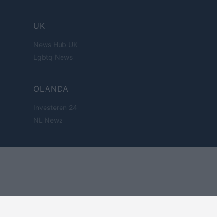
UK
News Hub UK
Lgbtq News
OLANDA
Investeren 24
NL Newz