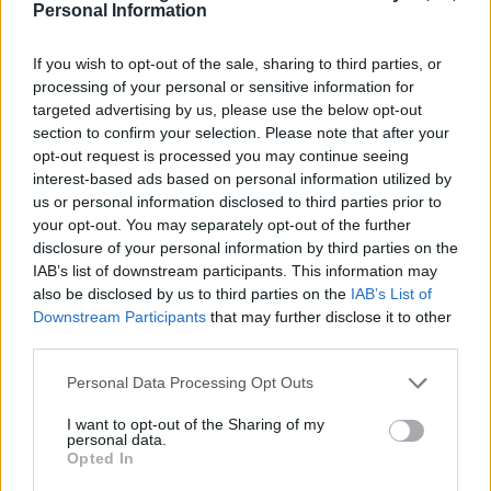
Personal Information
FINANZIAMENTI
If you wish to opt-out of the sale, sharing to third parties, or
processing of your personal or sensitive information for
targeted advertising by us, please use the below opt-out
section to confirm your selection. Please note that after your
opt-out request is processed you may continue seeing
interest-based ads based on personal information utilized by
us or personal information disclosed to third parties prior to
your opt-out. You may separately opt-out of the further
disclosure of your personal information by third parties on the
IAB’s list of downstream participants. This information may
also be disclosed by us to third parties on the
IAB’s List of
Downstream Participants
that may further disclose it to other
Aggiudicazione definitiva per prestazioni legali nel mese di
third parties.
luglio 2026
Edoardo Vitali · 8 Ago 2026
Please note that this website/app uses one or more Google
Personal Data Processing Opt Outs
services and may gather and store information including but
FINANZIAMENTI
not limited to your visit or usage behaviour. You may click to
I want to opt-out of the Sharing of my
personal data.
grant or deny consent to Google and its third-party tags to
Opted In
use your data for below specified purposes in below Google