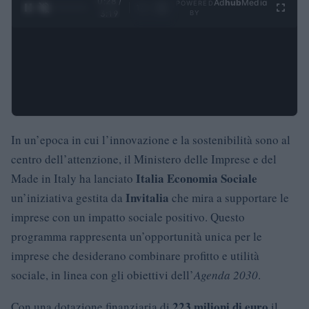
0:28 /
Ad
hub
Media
POWERED
1
/
4
3:19
BY
In un’epoca in cui l’innovazione e la sostenibilità sono al
centro dell’attenzione, il Ministero delle Imprese e del
Italia Economia Sociale
Made in Italy ha lanciato
Invitalia
un’iniziativa gestita da
che mira a supportare le
imprese con un impatto sociale positivo. Questo
programma rappresenta un’opportunità unica per le
imprese che desiderano combinare profitto e utilità
sociale, in linea con gli obiettivi dell’
Agenda 2030
.
223 milioni di euro
Con una dotazione finanziaria di
il