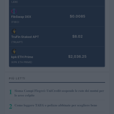
(JDB)
$0.0085
FibSwap DEX
(FIBO)
$8.02
TruFin Staked APT
(TRUAPT)
$2,036.25
kpk ETH Prime
(KPK ETH PRIME)
PIÙ LETTI
1
Sisma Campi Flegrei: UniCredit sospende le rate dei mutui per
le aree colpite
2
Come leggere TAEG e polizze abbinate per scegliere bene