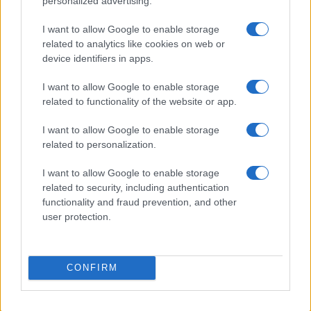
personalized advertising.
I want to allow Google to enable storage
related to analytics like cookies on web or
device identifiers in apps.
I want to allow Google to enable storage
Manutenzione stradale: i piani di Milano e della Regione
related to functionality of the website or app.
Emilia-Romagna per il 2026-2027
Edoardo Vitali · 8 Ago 2026
I want to allow Google to enable storage
related to personalization.
I want to allow Google to enable storage
QUOTAZIONI CRYPTO
related to security, including authentication
functionality and fraud prevention, and other
Nome
Prezzo
user protection.
Eureka Bridged PAX
$4,187.30
Gold (Terra
CONFIRM
(PAXG)