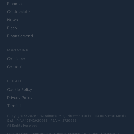
Finanza
Criptovalute
News
Fisco
Finanziamenti
MAGAZINE
Chi siamo
Contatti
LEGALE
Cookie Policy
Privacy Policy
Termini
Copyright © 2026 · Investimenti Magazine — Edito in Italia da
AdHub Media
S.r.l.
· P.IVA 13542920965 · REA MI 2729933
All Rights Reserved
Dichiarazione di non responsabilità: Investimenti Magazine si impegna a