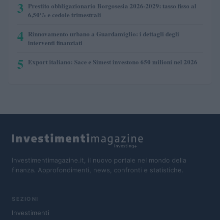
3
Prestito obbligazionario Borgosesia 2026-2029: tasso fisso al
6,50% e cedole trimestrali
4
Rinnovamento urbano a Guardamiglio: i dettagli degli
interventi finanziati
5
Export italiano: Sace e Simest investono 650 milioni nel 2026
Investimentimagazine.it, il nuovo portale nel mondo della
finanza. Approfondimenti, news, confronti e statistiche.
SEZIONI
Investimenti