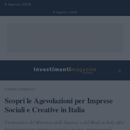
Salta al contenuto
9 Agosto 2026
9 Agosto 2026
⌕
×
⌕
FINANZIAMENTI
Cerca
Scopri le Agevolazioni per Imprese
Sociali e Creative in Italia
Un'iniziativa del Ministero delle Imprese e del Made in Italy offre
finanziamenti per imprese sociali e creative, promuovendo