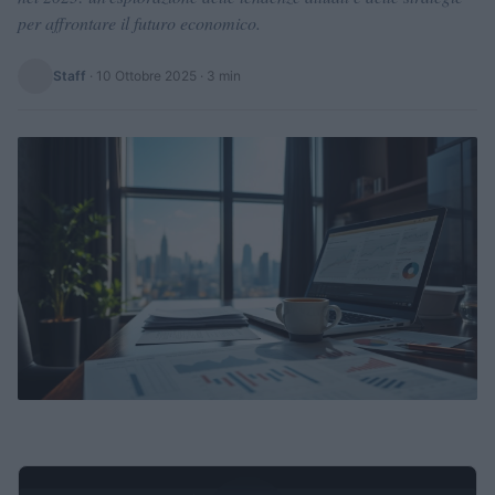
per affrontare il futuro economico.
Staff
·
10 Ottobre 2025
· 3 min