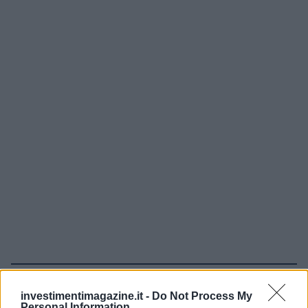
Continua a leggere
investimentimagazine.it -
Do Not Process My
Personal Information