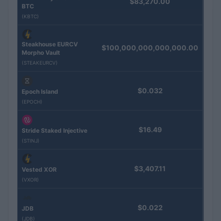
$83,270.00
BTC
(KBTC)
Steakhouse EURCV
$100,000,000,000,000.00
Morpho Vault
(STEAKEURCV)
$0.032
Epoch Island
(EPOCH)
$16.49
Stride Staked Injective
(STINJ)
$3,407.11
Vested XOR
(VXOR)
$0.022
JDB
(JDB)