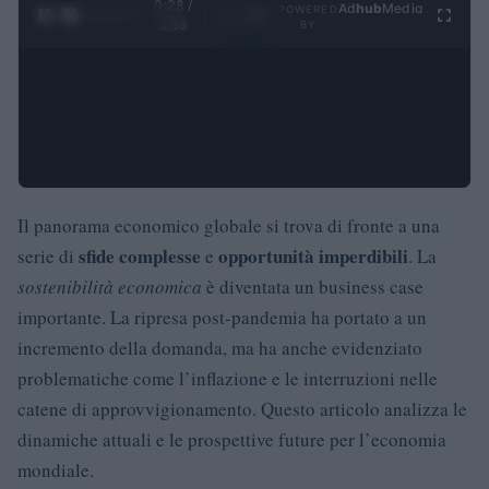
0:29 /
Ad
hub
Media
POWERED
1
/
4
3:55
BY
Il panorama economico globale si trova di fronte a una
sfide complesse
opportunità imperdibili
serie di
e
. La
sostenibilità economica
è diventata un business case
importante. La ripresa post-pandemia ha portato a un
incremento della domanda, ma ha anche evidenziato
problematiche come l’inflazione e le interruzioni nelle
catene di approvvigionamento. Questo articolo analizza le
dinamiche attuali e le prospettive future per l’economia
mondiale.