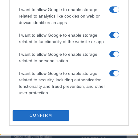
I want to allow Google to enable storage
related to analytics like cookies on web or
device identifiers in apps.
I want to allow Google to enable storage
Petrolio in calo: Brent a 91,82$, ribassi a due cifre per greggio
related to functionality of the website or app.
e oro
Andrea Innocenti · 5 Ago 2026
I want to allow Google to enable storage
related to personalization.
I want to allow Google to enable storage
QUOTAZIONI CRYPTO
related to security, including authentication
functionality and fraud prevention, and other
Nome
Prezzo
user protection.
Eureka Bridged PAX
$4,187.30
Gold (Terra
CONFIRM
(PAXG)
Kinza Babylon Staked