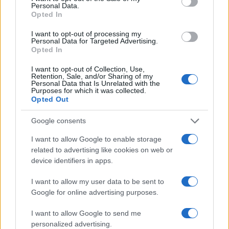
Personal Data.
Opted In
I want to opt-out of processing my
Personal Data for Targeted Advertising.
Opted In
I want to opt-out of Collection, Use,
Retention, Sale, and/or Sharing of my
Personal Data that Is Unrelated with the
Purposes for which it was collected.
Opted Out
Petrolio in calo: Brent a 88.9 dollari, ribassi diffusi tra le
materie prime
Google consents
Andrea Innocenti · 6 Ago 2026
I want to allow Google to enable storage
NEWS
related to advertising like cookies on web or
device identifiers in apps.
I want to allow my user data to be sent to
Google for online advertising purposes.
I want to allow Google to send me
personalized advertising.