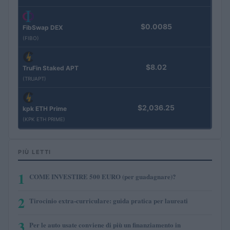
$0.0085
FibSwap DEX
(FIBO)
$8.02
TruFin Staked APT
(TRUAPT)
$2,036.25
kpk ETH Prime
(KPK ETH PRIME)
PIÙ LETTI
1
COME INVESTIRE 500 EURO (per guadagnare)?
2
Tirocinio extra-curriculare: guida pratica per laureati
3
Per le auto usate conviene di più un finanziamento in