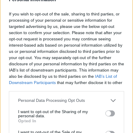
NEWS
If you wish to opt-out of the sale, sharing to third parties, or
processing of your personal or sensitive information for
targeted advertising by us, please use the below opt-out
section to confirm your selection. Please note that after your
opt-out request is processed you may continue seeing
interest-based ads based on personal information utilized by
us or personal information disclosed to third parties prior to
your opt-out. You may separately opt-out of the further
disclosure of your personal information by third parties on the
IAB’s list of downstream participants. This information may
also be disclosed by us to third parties on the
IAB’s List of
Downstream Participants
that may further disclose it to other
third parties.
Petrolio in calo, Brent a 88.9 USD dopo un ribasso del 8.3%
Andrea Innocenti · 7 Ago 2026
Please note that this website/app uses one or more Google
Personal Data Processing Opt Outs
services and may gather and store information including but
NEWS
not limited to your visit or usage behaviour. You may click to
I want to opt-out of the Sharing of my
personal data.
grant or deny consent to Google and its third-party tags to
Opted In
use your data for below specified purposes in below Google
consent section.
I want to opt-out of the Sale of my