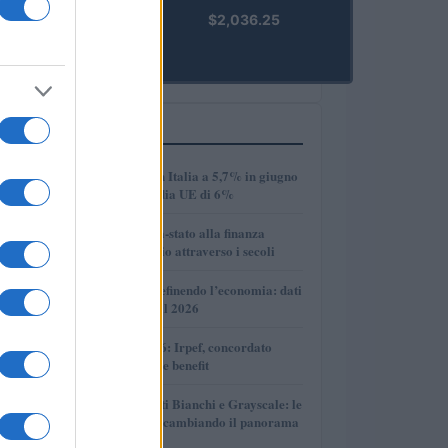
kpk ETH
$2,036.25
Prime
(KPK ETH
PRIME)
PIÙ LETTI
1
Disoccupazione in Italia a 5,7% in giugno
2026, sotto la media UE di 6%
2
Dalle antiche città-stato alla finanza
globale: un viaggio attraverso i secoli
3
Come l’IA sta ridefinendo l’economia: dati
e prospettive per il 2026
4
Novità fiscali 2026: Irpef, concordato
preventivo e fringe benefit
5
Volotea, Certificati Bianchi e Grayscale: le
novità che stanno cambiando il panorama
economico