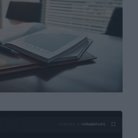
Ad
hub
Media
POWERED BY