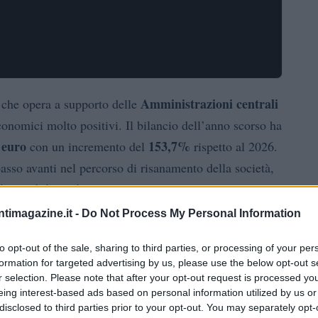
Amministrazioni centrali
e che opera a supporto delle
conomici molto positivi. Il bilancio dell’anno scorso ha
i euro
153,7%
con un incremento del
rispetto al 2026.
asso avanti nel percorso di risanamento della società,
di amministrazione
.
ntimagazine.it -
Do Not Process My Personal Information
zione: Silvia Paparella presidente
to opt-out of the sale, sharing to third parties, or processing of your per
formation for targeted advertising by us, please use the below opt-out s
via Paparella
come nuova presidente di Sogesid.
r selection. Please note that after your opt-out request is processed y
sperienza
innovazione ambientale
nei settori dell’
della
eing interest-based ads based on personal information utilized by us or
 La sua carriera è caratterizzata da un forte impegno nel
disclosed to third parties prior to your opt-out. You may separately opt-