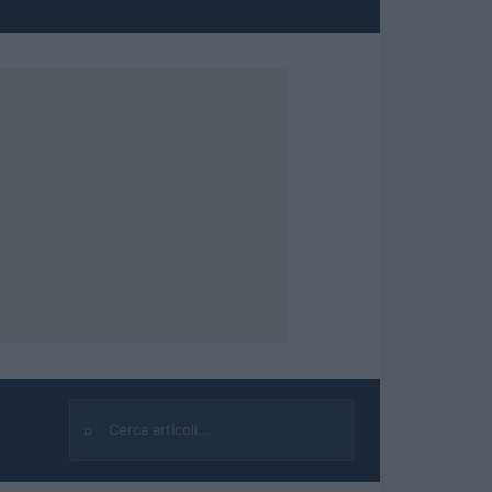
⌕
Cerca