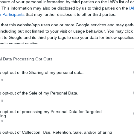
losure of your personal information by third parties on the IAB’s list of
e, università e mondo della ricerca su temi cruciali
. This information may also be disclosed by us to third parties on the
IA
circolare e la resilienza dei territori.
Participants
that may further disclose it to other third parties.
 that this website/app uses one or more Google services and may gath
Massimiliano Panero
Paola
o stati confermati anche
including but not limited to your visit or usage behaviour. You may click 
 to Google and its third-party tags to use your data for below specifi
ieri. Errico Stravato, già amministratore delegato, è
ogle consent section.
il suo contributo al percorso di rilancio avviato nel
l Data Processing Opt Outs
o opt-out of the Sharing of my personal data.
In
o opt-out of the Sale of my Personal Data.
In
to opt-out of processing my Personal Data for Targeted
ing.
In
o opt-out of Collection, Use, Retention, Sale, and/or Sharing