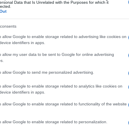
ersonal Data that Is Unrelated with the Purposes for which it
lected.
Out
consents
o allow Google to enable storage related to advertising like cookies on
evice identifiers in apps.
percorso di crescita
o allow my user data to be sent to Google for online advertising
s.
valore della produzione di 75,9 milioni di euro
un
so di risanamento e crescita della società. Questo è il
to allow Google to send me personalized advertising.
tre un decennio di criticità economico-finanziarie. Il
o allow Google to enable storage related to analytics like cookies on
come questi risultati rappresentino una conferma del
evice identifiers in apps.
o allow Google to enable storage related to functionality of the website
ha portato a una profonda riorganizzazione aziendale e
l momento dell’insediamento di Stravato, Sogesid si
o allow Google to enable storage related to personalization.