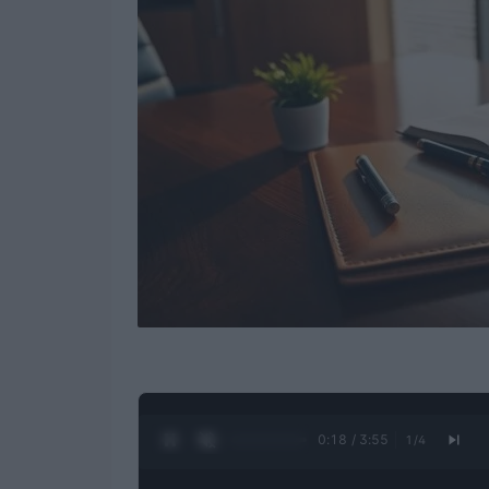
0:19 / 3:55
1
/
4