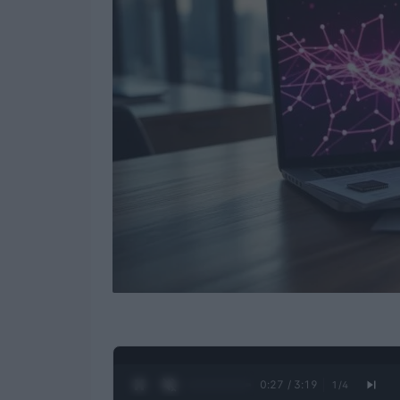
0:28 / 3:19
1
/
4