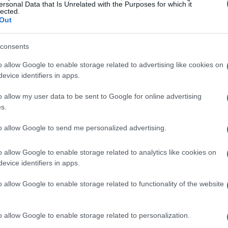
ersonal Data that Is Unrelated with the Purposes for which it
lected.
Out
consents
nire guasti, ridurre sprechi, ottimizzare l’uso di energia
o allow Google to enable storage related to advertising like cookies on
liorare la qualità dei prodotti. Inoltre, può trasformare
evice identifiers in apps.
onoscenza
innovazione
efficienza
ed
.
o allow my user data to be sent to Google for online advertising
s.
to allow Google to send me personalized advertising.
tura. Nel campo della medicina, l’IA può rendere più
rcorsi di cura e accelerare la ricerca di nuovi farmaci e
o allow Google to enable storage related to analytics like cookies on
evice identifiers in apps.
adursi direttamente in benessere per le persone.
o allow Google to enable storage related to functionality of the website
nologica
o allow Google to enable storage related to personalization.
ica, alcune attività cambieranno profondamente, altre