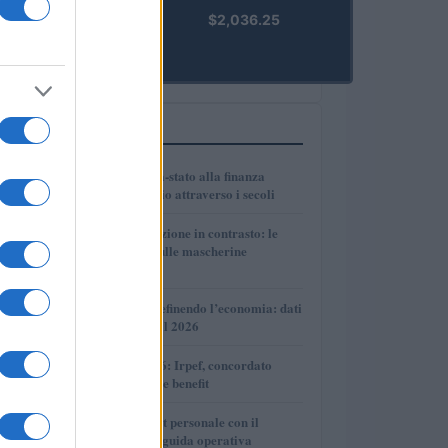
kpk ETH
$2,036.25
Prime
(KPK ETH
PRIME)
PIÙ LETTI
1
Dalle antiche città-stato alla finanza
globale: un viaggio attraverso i secoli
2
Governo e opposizione in contrasto: le
accuse di Conte sulle mascherine
contraffatte
3
Come l’IA sta ridefinendo l’economia: dati
e prospettive per il 2026
4
Novità fiscali 2026: Irpef, concordato
preventivo e fringe benefit
5
Cash management personale con il
sistema a bucket: guida operativa