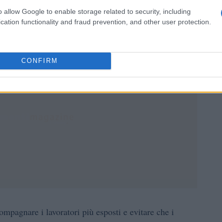
o è la velocità del cambiamento. Per questo, la
o allow Google to enable storage related to security, including
cation functionality and fraud prevention, and other user protection.
CONFIRM
mpagnare i lavoratori più esposti e evitare che i