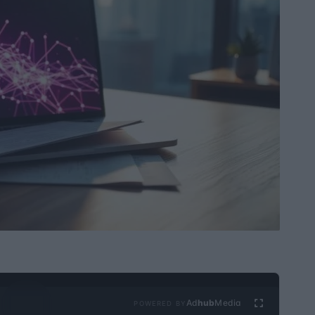
Ad
hub
Media
POWERED BY