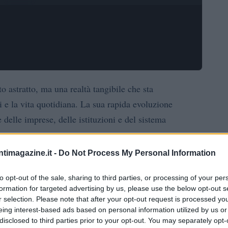
o astratto, ma una realtà tangibile che sta
zi e la vita quotidiana. La sua rapida evoluzione
 delle imprese, delle istituzioni e del sistema
ntimagazine.it -
Do Not Process My Personal Information
ppi significativi come la diffusione di nuovi modelli
iciale
capaci di svolgere compiti complessi in
to opt-out of the sale, sharing to third parties, or processing of your per
formation for targeted advertising by us, please use the below opt-out s
re, sono stati immessi sul mercato dispositivi portatili
r selection. Please note that after your opt-out request is processed y
anni fa richiedeva infrastrutture specializzate.
eing interest-based ads based on personal information utilized by us or
disclosed to third parties prior to your opt-out. You may separately opt-