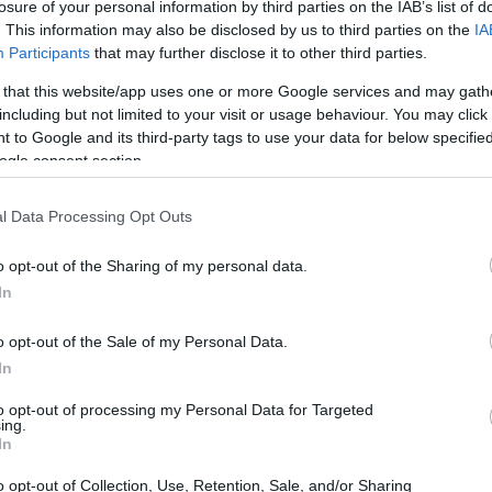
losure of your personal information by third parties on the IAB’s list of
tività
. This information may also be disclosed by us to third parties on the
IA
Participants
that may further disclose it to other third parties.
vamente le possibilità di utilizzo dell’IA da parte
 that this website/app uses one or more Google services and may gath
ere all’adozione. In particolare, l’IA può contribuire in
including but not limited to your visit or usage behaviour. You may click 
à
in
Italia
, soprattutto nel settore manifatturiero.
 to Google and its third-party tags to use your data for below specifi
ogle consent section.
l Data Processing Opt Outs
o opt-out of the Sharing of my personal data.
In
o opt-out of the Sale of my Personal Data.
In
to opt-out of processing my Personal Data for Targeted
ing.
In
o opt-out of Collection, Use, Retention, Sale, and/or Sharing