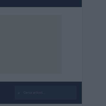
⌕
Cerca