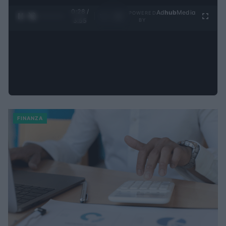
0:29 /
Ad
hub
Media
POWERED
1
/
4
3:55
BY
FINANZA