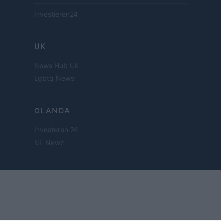
Investieren24
UK
News Hub UK
Lgbtq News
OLANDA
Investeren 24
NL Newz