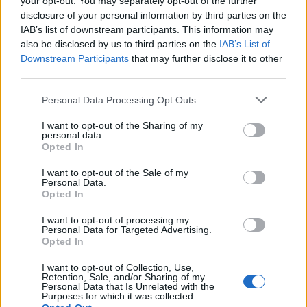
your opt-out. You may separately opt-out of the further
disclosure of your personal information by third parties on the
IAB’s list of downstream participants. This information may
also be disclosed by us to third parties on the
IAB’s List of
Downstream Participants
that may further disclose it to other
third parties.
Assistenza alla mobilità bancaria: cosa devi sapere
Please note that this website/app uses one or more Google
Personal Data Processing Opt Outs
services and may gather and store information including but
Redazione · 8 Mar 2021
not limited to your visit or usage behaviour. You may click to
I want to opt-out of the Sharing of my
personal data.
grant or deny consent to Google and its third-party tags to
Opted In
1
2
→
use your data for below specified purposes in below Google
consent section.
I want to opt-out of the Sale of my
Personal Data.
Opted In
I want to opt-out of processing my
Personal Data for Targeted Advertising.
Opted In
I want to opt-out of Collection, Use,
Retention, Sale, and/or Sharing of my
Personal Data that Is Unrelated with the
Purposes for which it was collected.