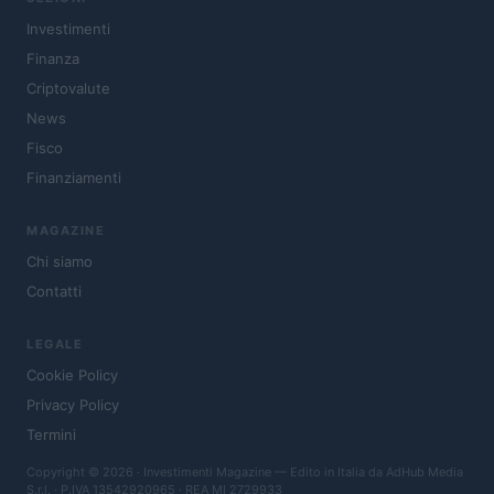
Investimenti
Finanza
Criptovalute
News
Fisco
Finanziamenti
MAGAZINE
Chi siamo
Contatti
LEGALE
Cookie Policy
Privacy Policy
Termini
Copyright © 2026 · Investimenti Magazine — Edito in Italia da
AdHub Media
S.r.l.
· P.IVA 13542920965 · REA MI 2729933