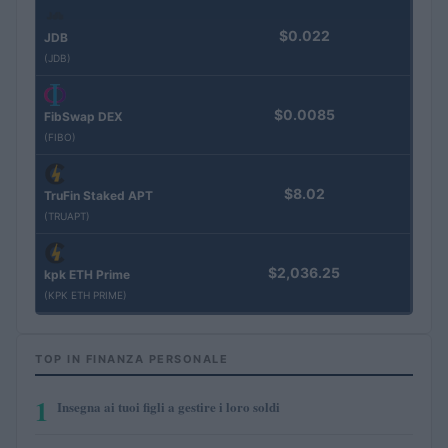
$0.022
JDB
(JDB)
$0.0085
FibSwap DEX
(FIBO)
$8.02
TruFin Staked APT
(TRUAPT)
$2,036.25
kpk ETH Prime
(KPK ETH PRIME)
TOP IN FINANZA PERSONALE
1
Insegna ai tuoi figli a gestire i loro soldi