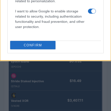
(PAXG)
related to personalization.
I want to allow Google to enable storage
Kinza Babylon Staked
$83,270.00
related to security, including authentication
BTC
functionality and fraud prevention, and other
(KBTC)
user protection.
Steakhouse EURCV
$100,000,000,000,000.00
Morpho Vault
CONFIRM
(STEAKEURCV)
$0.032
Epoch Island
(EPOCH)
$16.49
Stride Staked Injective
(STINJ)
$3,407.11
Vested XOR
(VXOR)