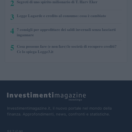
2
Segreti di uno spirito milionario di T. Harv Eker
3
Legge Lagarde e credito al consumo: cosa è cambiato
4
7 consigli per approfittare dei saldi invernali senza lasciarti
ingannare
5
Cosa possono fare (e non fare) le società di recupero crediti?
Ce lo spiega Legge3.it
Investimentimagazine.it, il nuovo portale nel mondo della
finanza. Approfondimenti, news, confronti e statistiche.
SEZIONI