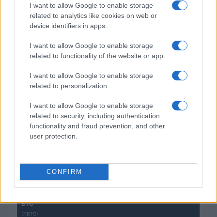
I want to allow Google to enable storage
related to analytics like cookies on web or
device identifiers in apps.
Petrolio in calo: Brent a 91.82 USD, ribassi diffusi tra le
I want to allow Google to enable storage
materie prime
related to functionality of the website or app.
Andrea Innocenti · 4 Ago 2026
I want to allow Google to enable storage
related to personalization.
QUOTAZIONI CRYPTO
I want to allow Google to enable storage
related to security, including authentication
Nome
Prezzo
functionality and fraud prevention, and other
user protection.
Eureka Bridged PAX
$4,187.30
Gold (Terra
(PAXG)
CONFIRM
Kinza Babylon Staked
$83,270.00
BTC
(KBTC)