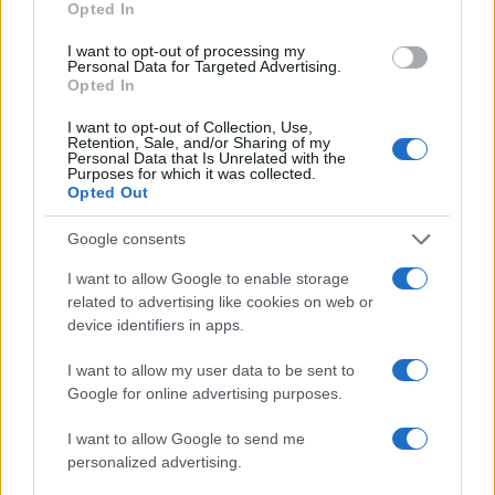
Opted In
I want to opt-out of processing my
Personal Data for Targeted Advertising.
Opted In
I want to opt-out of Collection, Use,
Retention, Sale, and/or Sharing of my
Personal Data that Is Unrelated with the
Purposes for which it was collected.
La macchina usata più affidabile: un investimento che esige
Opted Out
ponderazione
Redazione · 5 Ago 2026
Google consents
NEWS
I want to allow Google to enable storage
related to advertising like cookies on web or
device identifiers in apps.
I want to allow my user data to be sent to
Google for online advertising purposes.
I want to allow Google to send me
personalized advertising.