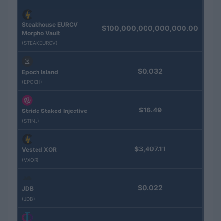
Steakhouse EURCV
$100,000,000,000,000.00
Morpho Vault
(STEAKEURCV)
$0.032
Epoch Island
(EPOCH)
$16.49
Stride Staked Injective
(STINJ)
$3,407.11
Vested XOR
(VXOR)
$0.022
JDB
(JDB)