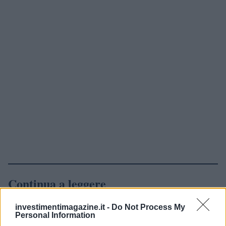
Continua a leggere
investimentimagazine.it -
Do Not Process My
NEWS
Personal Information