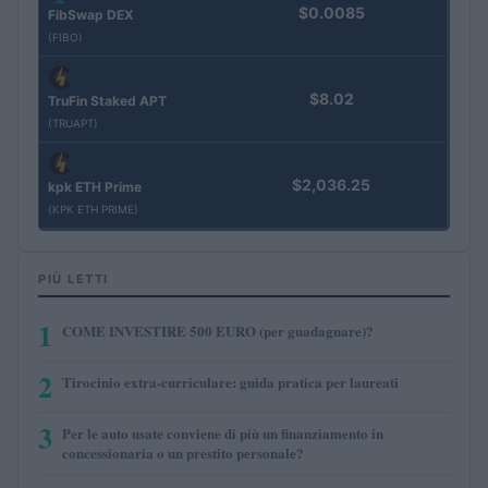
$0.0085
FibSwap DEX
(FIBO)
$8.02
TruFin Staked APT
(TRUAPT)
$2,036.25
kpk ETH Prime
(KPK ETH PRIME)
PIÙ LETTI
1
COME INVESTIRE 500 EURO (per guadagnare)?
2
Tirocinio extra-curriculare: guida pratica per laureati
3
Per le auto usate conviene di più un finanziamento in
concessionaria o un prestito personale?