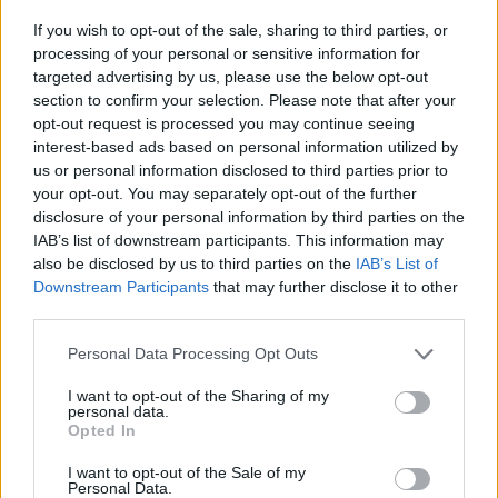
If you wish to opt-out of the sale, sharing to third parties, or
processing of your personal or sensitive information for
targeted advertising by us, please use the below opt-out
section to confirm your selection. Please note that after your
opt-out request is processed you may continue seeing
interest-based ads based on personal information utilized by
us or personal information disclosed to third parties prior to
your opt-out. You may separately opt-out of the further
disclosure of your personal information by third parties on the
IAB’s list of downstream participants. This information may
also be disclosed by us to third parties on the
IAB’s List of
Petrolio in calo: Brent a 91,82$, ribassi a due cifre per greggio
Downstream Participants
that may further disclose it to other
e oro
third parties.
Andrea Innocenti · 5 Ago 2026
Please note that this website/app uses one or more Google
Personal Data Processing Opt Outs
NEWS
services and may gather and store information including but
not limited to your visit or usage behaviour. You may click to
I want to opt-out of the Sharing of my
personal data.
grant or deny consent to Google and its third-party tags to
Opted In
use your data for below specified purposes in below Google
consent section.
I want to opt-out of the Sale of my
Personal Data.