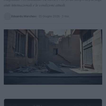
aiuti internazionali e le condizioni attuali.
Edoardo Marchesi
·
25 Giugno 2026
· 3 min