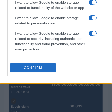
I want to allow Google to enable storage
related to functionality of the website or app.
QUOTAZIONI CRYPTO
I want to allow Google to enable storage
Nome
Prezzo
related to personalization.
I want to allow Google to enable storage
Eureka Bridged PAX
$4,187.30
related to security, including authentication
Gold (Terra
functionality and fraud prevention, and other
(PAXG)
user protection.
Kinza Babylon Staked
$83,270.00
BTC
CONFIRM
(KBTC)
Steakhouse EURCV
$100,000,000,000,000.00
Morpho Vault
(STEAKEURCV)
$0.032
Epoch Island
(EPOCH)