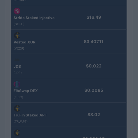
$16.49
Stride Staked Injective
(STINJ)
$3,407.11
Vested XOR
(VXOR)
$0.022
JDB
(JDB)
$0.0085
FibSwap DEX
(FIBO)
$8.02
TruFin Staked APT
(TRUAPT)