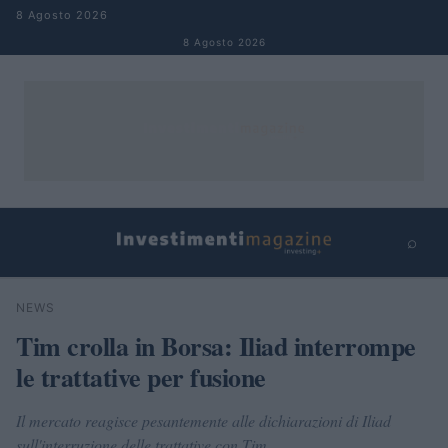
Salta al contenuto
8 Agosto 2026
8 Agosto 2026
⌕
×
⌕
NEWS
Cerca
Tim crolla in Borsa: Iliad interrompe
le trattative per fusione
Il mercato reagisce pesantemente alle dichiarazioni di Iliad
sull'interruzione delle trattative con Tim.