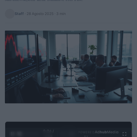
Staff
·
28 Agosto 2025
· 3 min
0:27 /
Ad
hub
Media
POWERED
1
/
4
3:55
BY