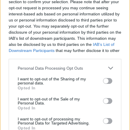
section to confirm your selection. Please note that after your
opt-out request is processed you may continue seeing
interest-based ads based on personal information utilized by
us or personal information disclosed to third parties prior to
your opt-out. You may separately opt-out of the further
Petrolio in calo, Brent a 88.9 USD dopo un ribasso del 8.3%
disclosure of your personal information by third parties on the
Andrea Innocenti · 7 Ago 2026
IAB’s list of downstream participants. This information may
also be disclosed by us to third parties on the
IAB’s List of
NEWS
Downstream Participants
that may further disclose it to other
third parties.
Please note that this website/app uses one or more Google
Personal Data Processing Opt Outs
services and may gather and store information including but
not limited to your visit or usage behaviour. You may click to
I want to opt-out of the Sharing of my
personal data.
grant or deny consent to Google and its third-party tags to
Opted In
use your data for below specified purposes in below Google
consent section.
I want to opt-out of the Sale of my
Personal Data.
Opted In
I want to opt-out of processing my
Personal Data for Targeted Advertising.
Petrolio in calo: Brent a 88.9 dollari, ribassi diffusi tra le
Opted In