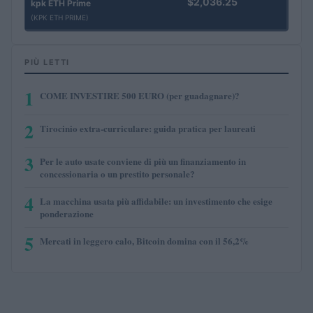
$2,036.25
kpk ETH Prime
(KPK ETH PRIME)
PIÙ LETTI
1
COME INVESTIRE 500 EURO (per guadagnare)?
2
Tirocinio extra-curriculare: guida pratica per laureati
3
Per le auto usate conviene di più un finanziamento in
concessionaria o un prestito personale?
4
La macchina usata più affidabile: un investimento che esige
ponderazione
5
Mercati in leggero calo, Bitcoin domina con il 56,2%