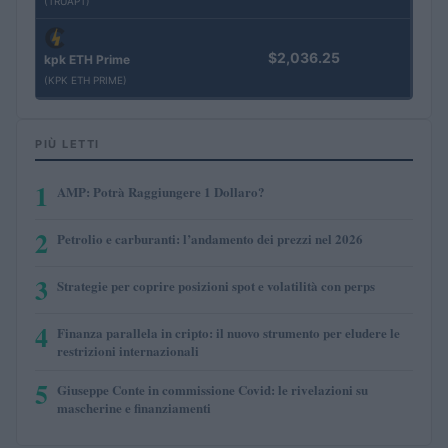
(TRUAPT)
$2,036.25
kpk ETH Prime
(KPK ETH PRIME)
PIÙ LETTI
1
AMP: Potrà Raggiungere 1 Dollaro?
2
Petrolio e carburanti: l’andamento dei prezzi nel 2026
3
Strategie per coprire posizioni spot e volatilità con perps
4
Finanza parallela in cripto: il nuovo strumento per eludere le
restrizioni internazionali
5
Giuseppe Conte in commissione Covid: le rivelazioni su
mascherine e finanziamenti