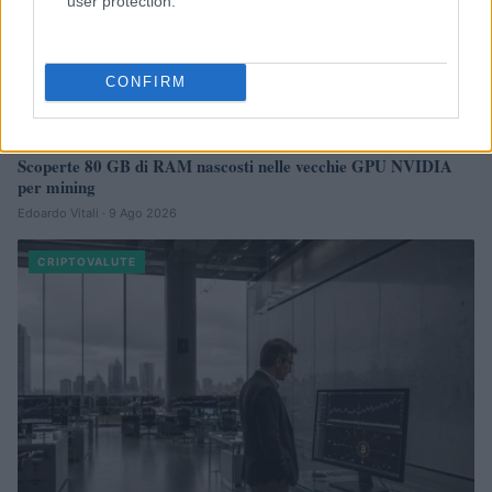
user protection.
CONFIRM
Scoperte 80 GB di RAM nascosti nelle vecchie GPU NVIDIA
per mining
Edoardo Vitali · 9 Ago 2026
CRIPTOVALUTE