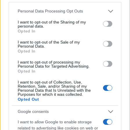
AUTORE
Please note that this website/app uses one or more Google
Personal Data Processing Opt Outs
Niccolò Conforti
services and may gather and store information including but
not limited to your visit or usage behaviour. You may click to
I want to opt-out of the Sharing of my
Niccolò Conforti ha seguito il lancio di una
personal data.
grant or deny consent to Google and its third-party tags to
startup napoletana in un incontro al Centro
Opted In
use your data for below specified purposes in below Google
Direzionale, sostenendo una linea editoriale
consent section.
pro-innovazione nel settore fintech. Analista
I want to opt-out of the Sale of my
Personal Data.
fintech, porta un dettaglio biografico:
Opted In
mantiene un registro delle prime pitch a cui ha
assistito a Napoli.
I want to opt-out of processing my
Personal Data for Targeted Advertising.
Opted In
I want to opt-out of Collection, Use,
Retention, Sale, and/or Sharing of my
Personal Data that Is Unrelated with the
Purposes for which it was collected.
Opted Out
Google consents
I want to allow Google to enable storage
related to advertising like cookies on web or