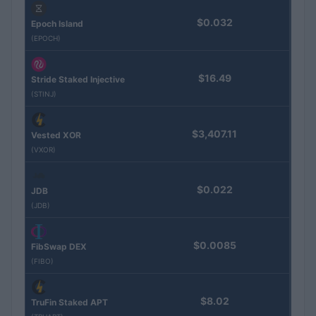
$0.032
Epoch Island
(EPOCH)
$16.49
Stride Staked Injective
(STINJ)
$3,407.11
Vested XOR
(VXOR)
$0.022
JDB
(JDB)
$0.0085
FibSwap DEX
(FIBO)
$8.02
TruFin Staked APT