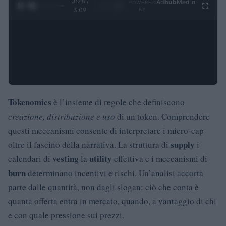
0:29 /
Ad
hub
Media
POWERED
1
/
4
3:09
BY
Tokenomics
è l’insieme di regole che definiscono
creazione, distribuzione e uso
di un token. Comprendere
questi meccanismi consente di interpretare i micro-cap
supply
oltre il fascino della narrativa. La struttura di
i
vesting
utility
calendari di
la
effettiva e i meccanismi di
burn
determinano incentivi e rischi. Un’analisi accorta
parte dalle quantità, non dagli slogan: ciò che conta è
quanta offerta entra in mercato, quando, a vantaggio di chi
e con quale pressione sui prezzi.