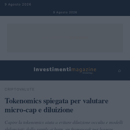
Salta al contenuto
9 Agosto 2026
9 Agosto 2026
⌕
×
⌕
CRIPTOVALUTE
Cerca
Tokenomics spiegata per valutare
micro-cap e diluizione
Capire la tokenomics aiuta a evitare diluizione occulta e modelli
sbilanciati: dalla supply ai burn, un framework per leggere