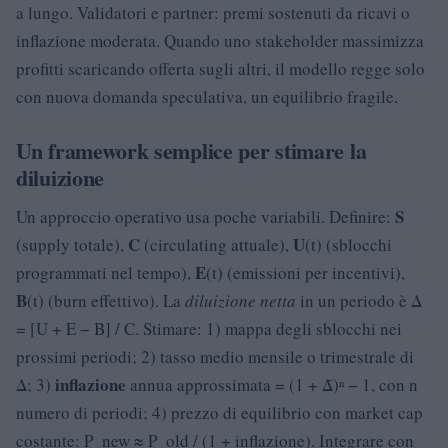
a lungo. Validatori e partner: premi sostenuti da ricavi o
inflazione moderata. Quando uno stakeholder massimizza
profitti scaricando offerta sugli altri, il modello regge solo
con nuova domanda speculativa, un equilibrio fragile.
Un framework semplice per stimare la
diluizione
S
Un approccio operativo usa poche variabili. Definire:
C
U
(supply totale),
(circulating attuale),
(t) (sblocchi
E
programmati nel tempo),
(t) (emissioni per incentivi),
B
(t) (burn effettivo). La
diluizione netta
in un periodo è Δ
= [U + E − B] / C. Stimare: 1) mappa degli sblocchi nei
prossimi periodi; 2) tasso medio mensile o trimestrale di
inflazione
Δ; 3)
annua approssimata = (1 + Δ̄)ⁿ − 1, con n
numero di periodi; 4) prezzo di equilibrio con market cap
costante: P_new ≈ P_old / (1 + inflazione). Integrare con