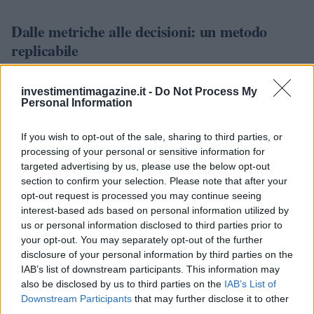
Dalle metriche alle decisioni: un metodo
replicabile
Un processo pratico comprende: 1) leggere whitepaper e
investimentimagazine.it -
Do Not Process My
contratto per supply, vesting, ruoli; 2) verificare on-chain
Personal Information
U, E, B; 3) calcolare Δ per finestre regolari; 4) confrontare
l’utility con flussi che riducono effettivamente il flottante;
If you wish to opt-out of the sale, sharing to third parties, or
processing of your personal or sensitive information for
5) valutare governance e mutabilità delle regole; 6)
targeted advertising by us, please use the below opt-out
red flag
cercare le
elencate; 7) decidere sizing e orizzonte
section to confirm your selection. Please note that after your
in base alla diluizione prevista. Nella maggior parte dei
opt-out request is processed you may continue seeing
interest-based ads based on personal information utilized by
casi, poche variabili ben misurate superano decine di
us or personal information disclosed to third parties prior to
metriche di vanità. La tokenomics, letta con disciplina
your opt-out. You may separately opt-out of the further
quantitativa e attenzione agli incentivi, trasforma la
disclosure of your personal information by third parties on the
IAB’s list of downstream participants. This information may
complessità in un set gestibile di rischi e opportunità.
also be disclosed by us to third parties on the
IAB’s List of
Downstream Participants
that may further disclose it to other
third parties.