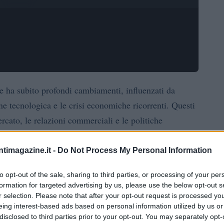
e ha subito profondi cambiamenti, influenzati da
ne tecnologica e le crisi economiche ricorrenti. Questi
rcato, le relazioni commerciali e le politiche
ntimagazine.it -
Do Not Process My Personal Information
ide
to opt-out of the sale, sharing to third parties, or processing of your per
formation for targeted advertising by us, please use the below opt-out s
icazione degli scambi commerciali e a una maggiore
r selection. Please note that after your opt-out request is processed y
 Tuttavia, questo fenomeno ha anche generato una serie
eing interest-based ads based on personal information utilized by us or
disclosed to third parties prior to your opt-out. You may separately opt-
onomiche sono aumentate, con alcune nazioni che