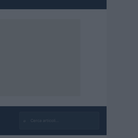
⌕
Cerca