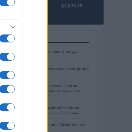
kpk ETH
$2,036.25
Prime
(KPK ETH
PRIME)
PIÙ LETTI
1
COME INVESTIRE 500 EURO (per
guadagnare)?
2
Tirocinio extra-curriculare: guida pratica
per laureati
3
Per le auto usate conviene di più un
finanziamento in concessionaria o un
prestito personale?
4
La macchina usata più affidabile: un
investimento che esige ponderazione
5
Mercati in leggero calo, Bitcoin domina
con il 56,2%