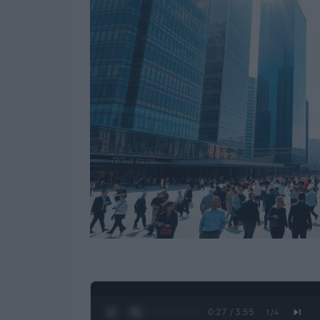
0:28 / 3:55
1
/
4