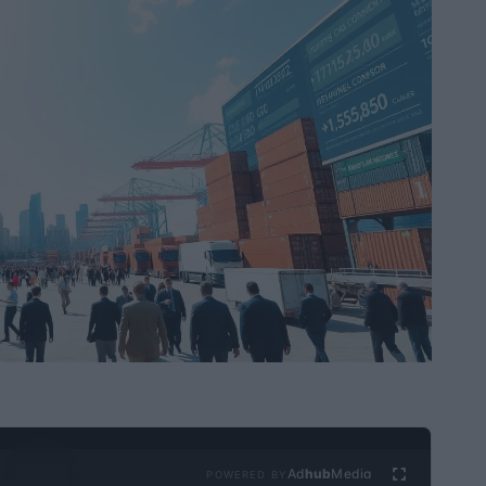
Ad
hub
Media
POWERED BY