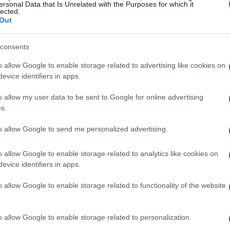
ersonal Data that Is Unrelated with the Purposes for which it
lected.
Out
consents
o allow Google to enable storage related to advertising like cookies on
evice identifiers in apps.
ll’economia
o allow my user data to be sent to Google for online advertising
s.
economia globale è stato l’avvento delle nuove
to allow Google to send me personalized advertising.
asformato il modo in cui le aziende operano,
o allow Google to enable storage related to analytics like cookies on
artificiale in molti settori. Questi cambiamenti hanno
evice identifiers in apps.
evato preoccupazioni riguardo alla
disoccupazione
o allow Google to enable storage related to functionality of the website
o allow Google to enable storage related to personalization.