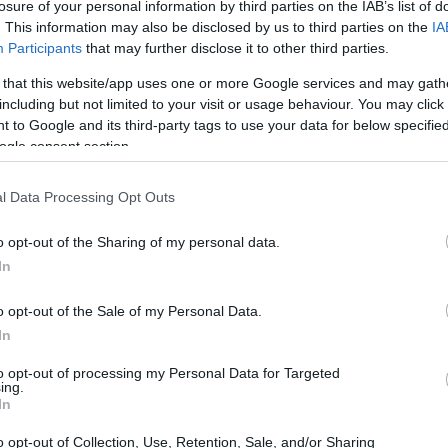
losure of your personal information by third parties on the IAB’s list of
lobali mentre altre rimangono indietro.
. This information may also be disclosed by us to third parties on the
IA
Participants
that may further disclose it to other third parties.
 that this website/app uses one or more Google services and may gath
including but not limited to your visit or usage behaviour. You may click 
 nazioni, ma si manifestano anche all’interno di esse.
 to Google and its third-party tags to use your data for below specifi
 le zone rurali spesso soffrono di
deprivazione
ogle consent section.
ensioni sociali e politiche, rendendo necessarie riforme
l Data Processing Opt Outs
o opt-out of the Sharing of my personal data.
In
o opt-out of the Sale of my Personal Data.
In
to opt-out of processing my Personal Data for Targeted
ing.
In
o opt-out of Collection, Use, Retention, Sale, and/or Sharing