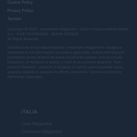
Cookie Policy
Privacy Policy
Termini
Copyright © 2026 · Investimenti Magazine — Edito in Italia da
AdHub Media
S.r.l.
· P.IVA 13542920965 · REA MI 2729933
All Rights Reserved
Dichiarazione di non responsabilità: Investimenti Magazine si impegna a
mantenere le sue informazioni accurate e aggiornate. Queste informazioni
potrebbero essere diverse da quelle visualizzate quando visiti un istituto
finanziario, un fornitore di servizi o il sito di un prodotto specifico. Tutti i
prodotti finanziari, i prodotti di acquisto e i servizi sono presentati senza
garanzia. Quando si valutano le offerte, consultare i Termini e condizioni
dell'istituto finanziario.
ITALIA
Casa Magazine
Cineverse Magazine