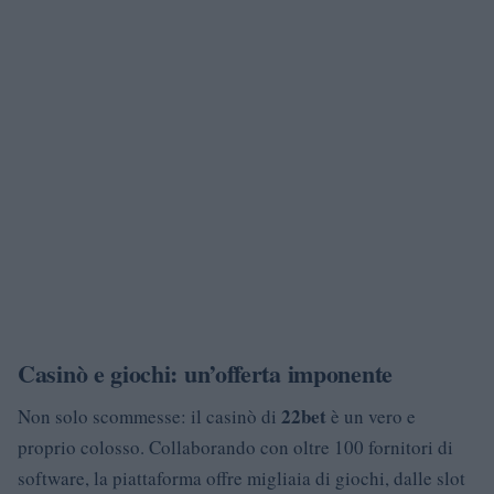
Casinò e giochi: un’offerta imponente
22bet
Non solo scommesse: il casinò di
è un vero e
proprio colosso. Collaborando con oltre 100 fornitori di
software, la piattaforma offre migliaia di giochi, dalle slot