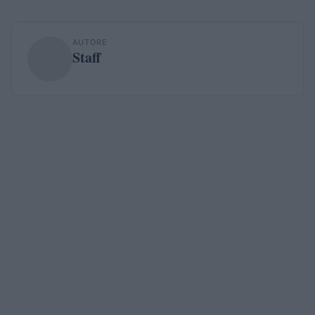
AUTORE
Staff