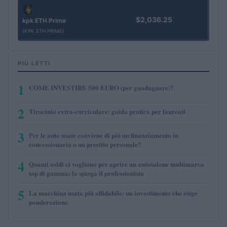
$2,036.25
kpk ETH Prime
(KPK ETH PRIME)
PIÙ LETTI
1
COME INVESTIRE 500 EURO (per guadagnare)?
2
Tirocinio extra-curriculare: guida pratica per laureati
3
Per le auto usate conviene di più un finanziamento in
concessionaria o un prestito personale?
4
Quanti soldi ci vogliono per aprire un autosalone multimarca
top di gamma: lo spiega il professionista
5
La macchina usata più affidabile: un investimento che esige
ponderazione