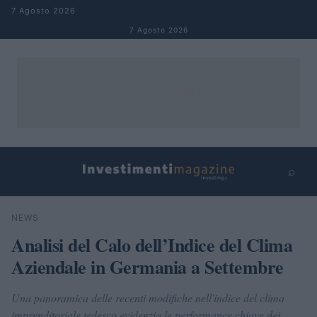
Salta al contenuto
7 Agosto 2026
7 Agosto 2026
⌕
×
⌕
NEWS
Cerca
Analisi del Calo dell’Indice del Clima
Aziendale in Germania a Settembre
Una panoramica delle recenti modifiche nell'indice del clima
imprenditoriale tedesco evidenzia le performance chiave dei