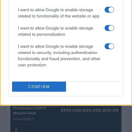
I want to allow Google to enable storage
related to functionality of the website or app.
QUOTAZIONI CRYPTO
I want to allow Google to enable storage
related to personalization.
Nome
Prezzo
I want to allow Google to enable storage
related to security, including authentication
Eureka Bridged PAX
$4,187.30
Gold (Terra
functionality and fraud prevention, and other
(PAXG)
user protection.
Kinza Babylon Staked
$83,270.00
BTC
CONFIRM
(KBTC)
Steakhouse EURCV
$100,000,000,000,000.00
Morpho Vault
(STEAKEURCV)