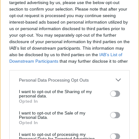
targeted advertising by us, please use the below opt-out
section to confirm your selection. Please note that after your
opt-out request is processed you may continue seeing
interest-based ads based on personal information utilized by
us or personal information disclosed to third parties prior to
Petrolio in calo: Brent a 88.9 dollari, ribassi diffusi tra le
your opt-out. You may separately opt-out of the further
materie prime
disclosure of your personal information by third parties on the
IAB’s list of downstream participants. This information may
Andrea Innocenti · 6 Ago 2026
also be disclosed by us to third parties on the
IAB’s List of
Downstream Participants
that may further disclose it to other
NEWS
third parties.
Please note that this website/app uses one or more Google
Personal Data Processing Opt Outs
services and may gather and store information including but
not limited to your visit or usage behaviour. You may click to
I want to opt-out of the Sharing of my
personal data.
grant or deny consent to Google and its third-party tags to
Opted In
use your data for below specified purposes in below Google
consent section.
I want to opt-out of the Sale of my
Personal Data.
Opted In
I want to opt-out of processing my
Personal Data for Targeted Advertising.