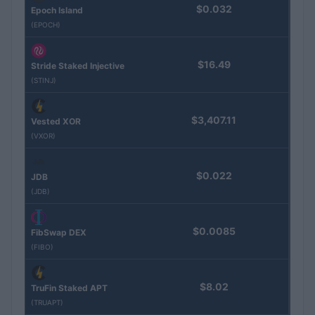
$0.032
Epoch Island
(EPOCH)
$16.49
Stride Staked Injective
(STINJ)
$3,407.11
Vested XOR
(VXOR)
$0.022
JDB
(JDB)
$0.0085
FibSwap DEX
(FIBO)
$8.02
TruFin Staked APT
(TRUAPT)