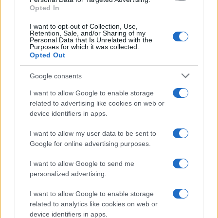
Opted In
Petrolio in calo: Brent a 91,82$, ribassi a due cifre per greggio
e oro
I want to opt-out of Collection, Use,
Retention, Sale, and/or Sharing of my
Andrea Innocenti · 5 Ago 2026
Personal Data that Is Unrelated with the
Purposes for which it was collected.
Opted Out
NEWS
Google consents
I want to allow Google to enable storage
related to advertising like cookies on web or
device identifiers in apps.
I want to allow my user data to be sent to
Google for online advertising purposes.
I want to allow Google to send me
personalized advertising.
La macchina usata più affidabile: un investimento che esige
I want to allow Google to enable storage
ponderazione
related to analytics like cookies on web or
Redazione · 5 Ago 2026
device identifiers in apps.