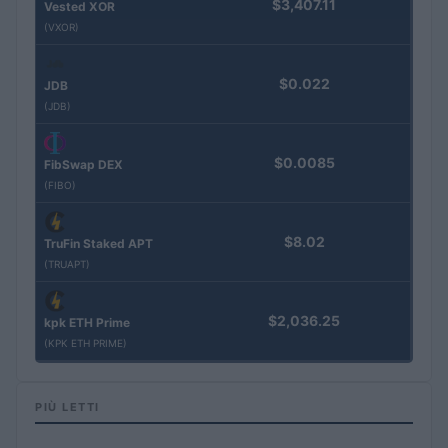
$3,407.11
Vested XOR
(VXOR)
$0.022
JDB
(JDB)
$0.0085
FibSwap DEX
(FIBO)
$8.02
TruFin Staked APT
(TRUAPT)
$2,036.25
kpk ETH Prime
(KPK ETH PRIME)
PIÙ LETTI