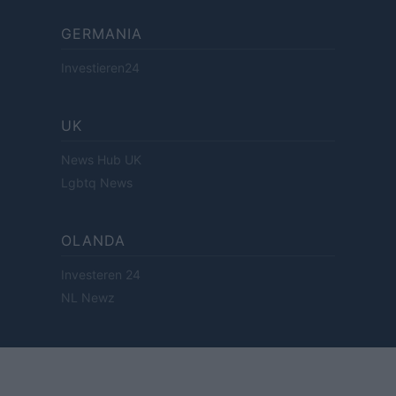
GERMANIA
Investieren24
UK
News Hub UK
Lgbtq News
OLANDA
Investeren 24
NL Newz