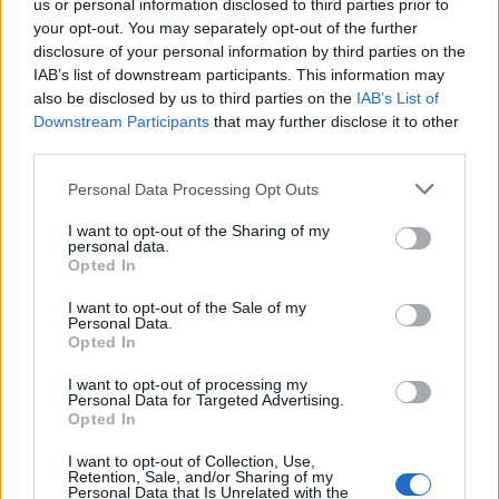
us or personal information disclosed to third parties prior to
your opt-out. You may separately opt-out of the further
NEWS
disclosure of your personal information by third parties on the
IAB’s list of downstream participants. This information may
also be disclosed by us to third parties on the
IAB’s List of
Downstream Participants
that may further disclose it to other
third parties.
Please note that this website/app uses one or more Google
Personal Data Processing Opt Outs
services and may gather and store information including but
not limited to your visit or usage behaviour. You may click to
I want to opt-out of the Sharing of my
personal data.
grant or deny consent to Google and its third-party tags to
Opted In
use your data for below specified purposes in below Google
consent section.
I want to opt-out of the Sale of my
Personal Data.
Opted In
Petrolio in calo: Brent a 88.9 dollari, ribassi diffusi tra le
materie prime
I want to opt-out of processing my
Andrea Innocenti · 6 Ago 2026
Personal Data for Targeted Advertising.
Opted In
NEWS
I want to opt-out of Collection, Use,
Retention, Sale, and/or Sharing of my
Personal Data that Is Unrelated with the