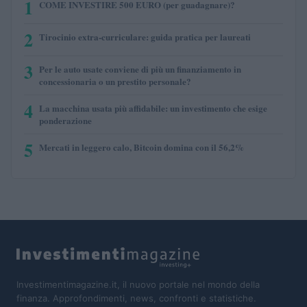
1
COME INVESTIRE 500 EURO (per guadagnare)?
2
Tirocinio extra-curriculare: guida pratica per laureati
3
Per le auto usate conviene di più un finanziamento in
concessionaria o un prestito personale?
4
La macchina usata più affidabile: un investimento che esige
ponderazione
5
Mercati in leggero calo, Bitcoin domina con il 56,2%
Investimentimagazine.it, il nuovo portale nel mondo della
finanza. Approfondimenti, news, confronti e statistiche.