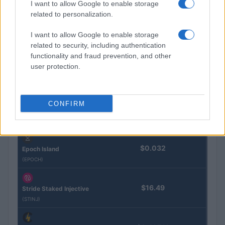
I want to allow Google to enable storage
Eureka Bridged PAX
$4,187.30
related to personalization.
Gold (Terra
(PAXG)
I want to allow Google to enable storage
related to security, including authentication
Kinza Babylon Staked
functionality and fraud prevention, and other
$83,270.00
BTC
user protection.
(KBTC)
Steakhouse EURCV
CONFIRM
$100,000,000,000,000.00
Morpho Vault
(STEAKEURCV)
$0.032
Epoch Island
(EPOCH)
$16.49
Stride Staked Injective
(STINJ)