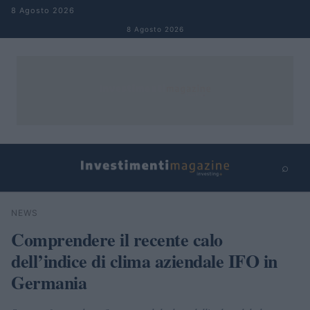
Salta al contenuto
8 Agosto 2026
8 Agosto 2026
⌕
×
⌕
NEWS
Cerca
Comprendere il recente calo
dell’indice di clima aziendale IFO in
Germania