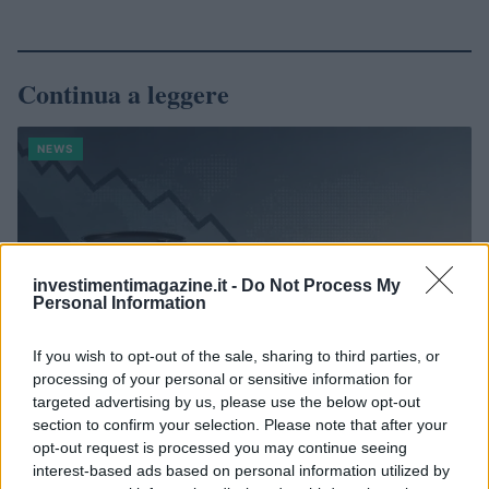
Continua a leggere
NEWS
investimentimagazine.it -
Do Not Process My
Personal Information
If you wish to opt-out of the sale, sharing to third parties, or
processing of your personal or sensitive information for
targeted advertising by us, please use the below opt-out
section to confirm your selection. Please note that after your
opt-out request is processed you may continue seeing
Petrolio in calo, Brent a 88.9 USD dopo un ribasso del 8.3%
interest-based ads based on personal information utilized by
Andrea Innocenti · 7 Ago 2026