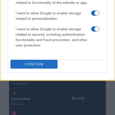
related to functionality of the website or app.
Nome
Prezzo
I want to allow Google to enable storage
related to personalization.
Eureka Bridged PAX
$4,187.30
I want to allow Google to enable storage
Gold (Terra
related to security, including authentication
(PAXG)
functionality and fraud prevention, and other
user protection.
Kinza Babylon Staked
$83,270.00
BTC
(KBTC)
CONFIRM
Steakhouse EURCV
$100,000,000,000,000.00
Morpho Vault
(STEAKEURCV)
$0.032
Epoch Island
(EPOCH)