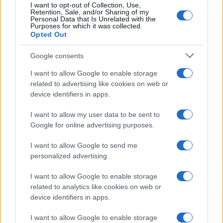
I want to opt-out of Collection, Use,
Retention, Sale, and/or Sharing of my
Personal Data that Is Unrelated with the
NEWS
Purposes for which it was collected.
Opted Out
Google consents
I want to allow Google to enable storage
related to advertising like cookies on web or
device identifiers in apps.
I want to allow my user data to be sent to
Google for online advertising purposes.
I want to allow Google to send me
personalized advertising.
Petrolio in calo: Brent a 91.82 USD, ribassi diffusi tra le
materie prime
I want to allow Google to enable storage
Andrea Innocenti · 4 Ago 2026
related to analytics like cookies on web or
device identifiers in apps.
I want to allow Google to enable storage
QUOTAZIONI CRYPTO