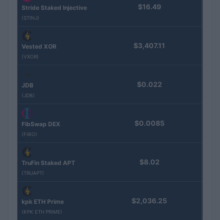
$16.49
Stride Staked Injective
(STINJ)
$3,407.11
Vested XOR
(VXOR)
$0.022
JDB
(JDB)
$0.0085
FibSwap DEX
(FIBO)
$8.02
TruFin Staked APT
(TRUAPT)
$2,036.25
kpk ETH Prime
(KPK ETH PRIME)