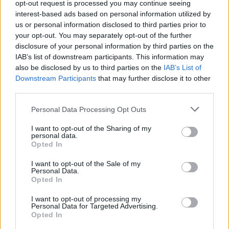
opt-out request is processed you may continue seeing
interest-based ads based on personal information utilized by
Petrolio in calo: Brent a 91,82$, ribassi a due cifre per greggio
us or personal information disclosed to third parties prior to
e oro
your opt-out. You may separately opt-out of the further
Andrea Innocenti · 5 Ago 2026
disclosure of your personal information by third parties on the
IAB’s list of downstream participants. This information may
NEWS
also be disclosed by us to third parties on the
IAB’s List of
Downstream Participants
that may further disclose it to other
third parties.
Please note that this website/app uses one or more Google
Personal Data Processing Opt Outs
services and may gather and store information including but
not limited to your visit or usage behaviour. You may click to
I want to opt-out of the Sharing of my
personal data.
grant or deny consent to Google and its third-party tags to
Opted In
use your data for below specified purposes in below Google
consent section.
I want to opt-out of the Sale of my
Personal Data.
Opted In
I want to opt-out of processing my
La macchina usata più affidabile: un investimento che esige
Personal Data for Targeted Advertising.
ponderazione
Opted In
Redazione · 5 Ago 2026