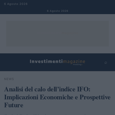
Salta al contenuto
6 Agosto 2026
6 Agosto 2026
⌕
×
⌕
NEWS
Cerca
Analisi del calo dell’indice IFO:
Implicazioni Economiche e Prospettive
Future