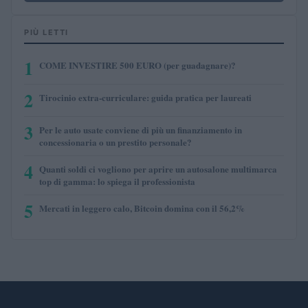
PIÙ LETTI
1
COME INVESTIRE 500 EURO (per guadagnare)?
2
Tirocinio extra-curriculare: guida pratica per laureati
3
Per le auto usate conviene di più un finanziamento in
concessionaria o un prestito personale?
4
Quanti soldi ci vogliono per aprire un autosalone multimarca
top di gamma: lo spiega il professionista
5
Mercati in leggero calo, Bitcoin domina con il 56,2%