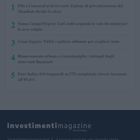
1
Fifa e Concacaf ai ferri corti: il piano di privatizzazione del
Mondiale divide il calcio
2
Sisma Campi Flegrei: UniCredit sospende le rate dei mutui per
le aree colpite
3
Come leggere TAEG e polizze abbinate per scegliere bene
4
Rinnovamento urbano a Guardamiglio: i dettagli degli
interventi finanziati
5
Pnrr Italia: 416 traguardi su 575 completati, risorse incassate
all’85,4%
Investimentimagazine.it, il nuovo portale nel mondo della