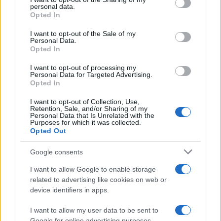
Edoardo Vitali · 8 Ago 2026
personal data.
grant or deny consent to Google and its third-party tags to
Opted In
use your data for below specified purposes in below Google
FINANZIAMENTI
consent section.
I want to opt-out of the Sale of my
Personal Data.
Opted In
I want to opt-out of processing my
Personal Data for Targeted Advertising.
Opted In
I want to opt-out of Collection, Use,
Retention, Sale, and/or Sharing of my
Personal Data that Is Unrelated with the
Purposes for which it was collected.
Opted Out
Google consents
Come ottenere contributi alla digitalizzazione: requisiti,
documenti e KPI
I want to allow Google to enable storage
related to advertising like cookies on web or
Edoardo Vitali · 8 Ago 2026
device identifiers in apps.
FINANZIAMENTI
I want to allow my user data to be sent to
Google for online advertising purposes.