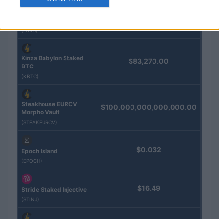
Eureka Bridged PAX
$4,187.30
Gold (Terra
(PAXG)
Kinza Babylon Staked
$83,270.00
BTC
(KBTC)
Steakhouse EURCV
$100,000,000,000,000.00
Morpho Vault
(STEAKEURCV)
$0.032
Epoch Island
(EPOCH)
$16.49
Stride Staked Injective
(STINJ)