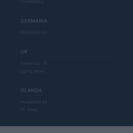
InvestirMag
GERMANIA
Investieren24
UK
News Hub UK
Lgbtq News
OLANDA
Investeren 24
NL Newz