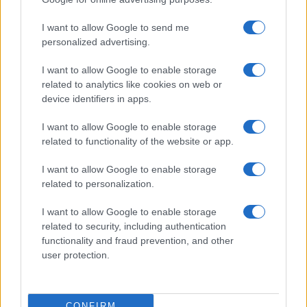
I want to allow Google to send me
personalized advertising.
I want to allow Google to enable storage
related to analytics like cookies on web or
device identifiers in apps.
I want to allow Google to enable storage
related to functionality of the website or app.
Manutenzione stradale: i piani di Milano e della Regione
I want to allow Google to enable storage
Emilia-Romagna per il 2026-2027
related to personalization.
Edoardo Vitali · 8 Ago 2026
I want to allow Google to enable storage
related to security, including authentication
functionality and fraud prevention, and other
QUOTAZIONI CRYPTO
user protection.
Nome
Prezzo
CONFIRM