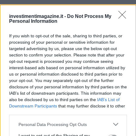
investimentimagazine.it -
Do Not Process My
Continua a leggere
Personal Information
If you wish to opt-out of the sale, sharing to third parties, or
FINANZIAMENTI
processing of your personal or sensitive information for
targeted advertising by us, please use the below opt-out
section to confirm your selection. Please note that after your
opt-out request is processed you may continue seeing
interest-based ads based on personal information utilized by
us or personal information disclosed to third parties prior to
your opt-out. You may separately opt-out of the further
disclosure of your personal information by third parties on the
IAB’s list of downstream participants. This information may
also be disclosed by us to third parties on the
IAB’s List of
Downstream Participants
that may further disclose it to other
third parties.
Aggiudicazione definitiva per prestazioni legali nel mese di
Please note that this website/app uses one or more Google
Personal Data Processing Opt Outs
luglio 2026
services and may gather and store information including but
not limited to your visit or usage behaviour. You may click to
I want to opt-out of the Sharing of my