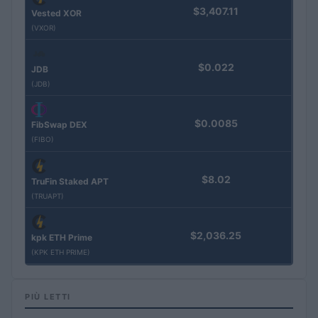
$3,407.11
Vested XOR
(VXOR)
$0.022
JDB
(JDB)
$0.0085
FibSwap DEX
(FIBO)
$8.02
TruFin Staked APT
(TRUAPT)
$2,036.25
kpk ETH Prime
(KPK ETH PRIME)
PIÙ LETTI