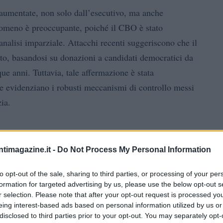
 aumentate, non solo dall’esecutivo, ma anche
nomeno è preoccupante, poiché il CBO è stato
nalisi imparziale. Attacchi recenti suggeriscono che il
to, basandosi su donazioni a candidati democratici da
ue anni. Tuttavia, tale affermazione è stata
e evidenziano i robusti meccanismi di controllo messi
zia.
a “non partigiano” e “bipartisan”. Essere non
ntimagazine.it -
Do Not Process My Personal Information
alle considerazioni politiche di influenzare il proprio
to opt-out of the sale, sharing to third parties, or processing of your per
zione tra diversi partiti politici. Suggerire che il
formation for targeted advertising by us, please use the below opt-out s
delle politiche di un particolare partito è un insulto a
r selection. Please note that after your opt-out request is processed y
eing interest-based ads based on personal information utilized by us or
per garantire analisi accurate e obiettive.
disclosed to third parties prior to your opt-out. You may separately opt-