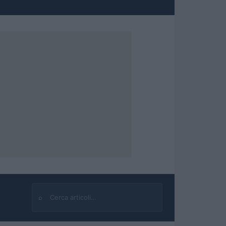
⌕
Cerca