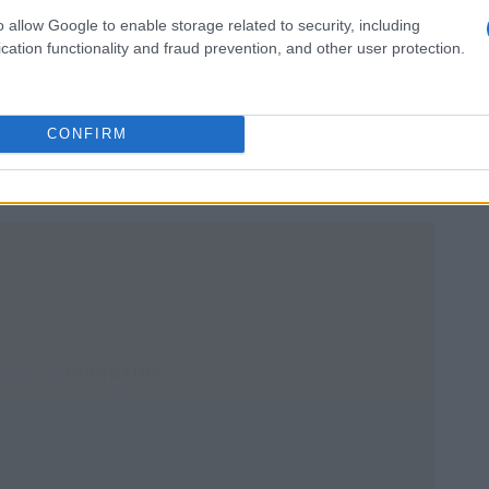
o allow Google to enable storage related to security, including
orza come istituzione e continuare a svolgere il suo
cation functionality and fraud prevention, and other user protection.
vo, ha bisogno della capacità analitica e della
o. Ignorare questo valore in nome di guadagni politici
minare non solo la funzionalità del Congresso, ma
CONFIRM