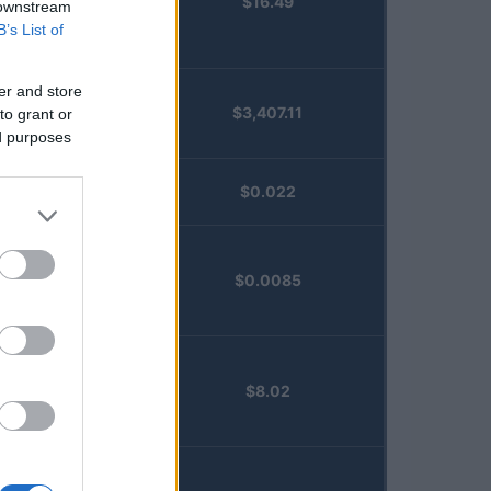
$16.49
Staked
 downstream
Injective
B’s List of
(STINJ)
er and store
$3,407.11
to grant or
Vested XOR
ed purposes
(VXOR)
JDB
$0.022
(JDB)
FibSwap
$0.0085
DEX
(FIBO)
TruFin
$8.02
Staked APT
(TRUAPT)