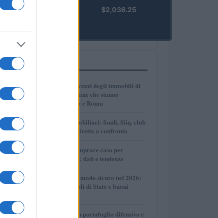
kpk ETH
$2,036.25
Prime
(KPK ETH
PRIME)
PIÙ LETTI
1
Dove crescono i prezzi degli immobili di
lusso: le città italiane che stanno
superando Milano e Roma
2
Investimenti immobiliari: fondi, Siiq, club
deal e proprietà diretta a confronto
3
Dove conviene comprare casa per
affittarla nel 2026: dati e tendenze
4
Come investire in modo sicuro nel 2026:
conti deposito, titoli di Stato e buoni
fruttiferi postali
5
Come costruire un portafoglio difensivo e