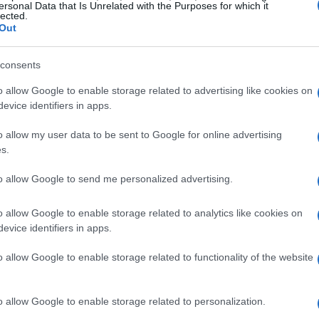
ero di critiche al CBO che provengono dai membri del
ersonal Data that Is Unrelated with the Purposes for which it
lected.
 errate interpretazioni dei dati, ma includono anche
Out
 Un esempio di ciò è la questione delle riduzioni fiscali
consents
 sottovalutato gli effetti sui ricavi. Tuttavia, i fattori
ndemia, hanno complicato ulteriormente la situazione.
o allow Google to enable storage related to advertising like cookies on
evice identifiers in apps.
orto
o allow my user data to be sent to Google for online advertising
s.
ti di bilancio del Congresso è particolarmente
to allow Google to send me personalized advertising.
 difendevano il CBO durante le critiche, ora sembrano
sioni significative sulla separazione dei poteri,
o allow Google to enable storage related to analytics like cookies on
 la democrazia stessa. È cruciale che, anche in un
evice identifiers in apps.
scimento del valore che il CBO porta al processo
o allow Google to enable storage related to functionality of the website
o allow Google to enable storage related to personalization.
ilità