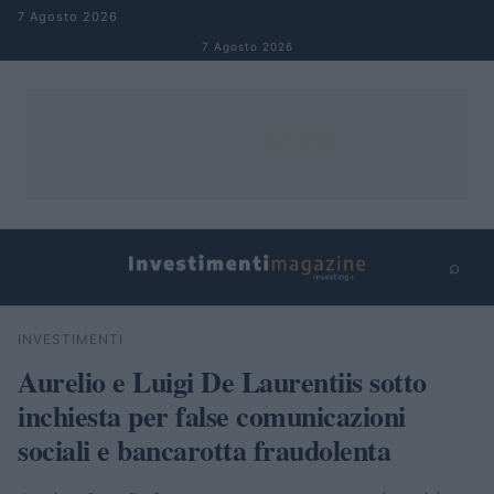
Salta al contenuto
7 Agosto 2026
7 Agosto 2026
⌕
×
⌕
INVESTIMENTI
Cerca
Aurelio e Luigi De Laurentiis sotto
inchiesta per false comunicazioni
sociali e bancarotta fraudolenta