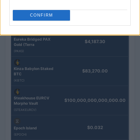
QUOTAZIONI CRYPTO
CONFIRM
Nome
Prezzo
Eureka Bridged PAX
$4,187.30
Gold (Terra
(PAXG)
Kinza Babylon Staked
$83,270.00
BTC
(KBTC)
Steakhouse EURCV
$100,000,000,000,000.00
Morpho Vault
(STEAKEURCV)
$0.032
Epoch Island
(EPOCH)