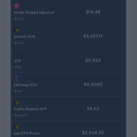
$16.49
Stride Staked Injective
(STINJ)
$3,407.11
Vested XOR
(VXOR)
$0.022
JDB
(JDB)
$0.0085
FibSwap DEX
(FIBO)
$8.02
TruFin Staked APT
(TRUAPT)
$2,036.25
kpk ETH Prime