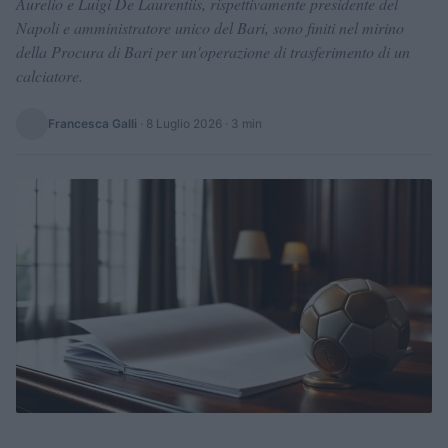
Aurelio e Luigi De Laurentiis, rispettivamente presidente del
Napoli e amministratore unico del Bari, sono finiti nel mirino
della Procura di Bari per un'operazione di trasferimento di un
calciatore.
Francesca Galli
·
8 Luglio 2026
· 3 min