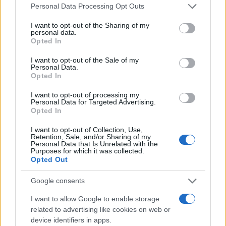
Please note that this website/app uses one or more Google
Personal Data Processing Opt Outs
services and may gather and store information including but
not limited to your visit or usage behaviour. You may click to
I want to opt-out of the Sharing of my
Come distinguere rumore e informazione azionabile nei
personal data.
grant or deny consent to Google and its third-party tags to
mercati
Opted In
use your data for below specified purposes in below Google
Edoardo Marchesi · 7 Ago 2026
consent section.
I want to opt-out of the Sale of my
Personal Data.
INVESTIMENTI
Opted In
I want to opt-out of processing my
Personal Data for Targeted Advertising.
Opted In
I want to opt-out of Collection, Use,
Retention, Sale, and/or Sharing of my
Personal Data that Is Unrelated with the
Purposes for which it was collected.
Opted Out
Google consents
I want to allow Google to enable storage
related to advertising like cookies on web or
Investimenti immobiliari a Valencia: opportunità e vantaggi
device identifiers in apps.
con Globexs Group