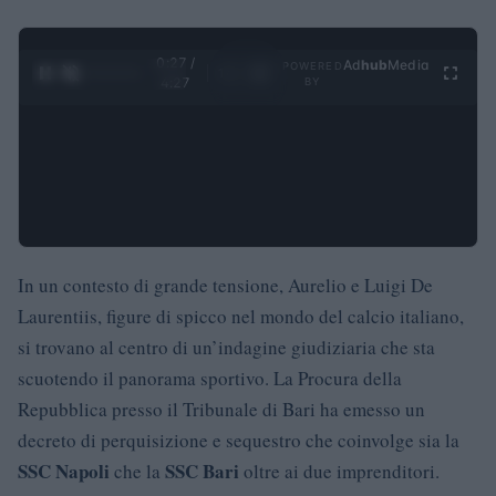
0:28 /
Ad
hub
Media
POWERED
1
/
4
4:27
BY
In un contesto di grande tensione, Aurelio e Luigi De
Laurentiis, figure di spicco nel mondo del calcio italiano,
si trovano al centro di un’indagine giudiziaria che sta
scuotendo il panorama sportivo. La Procura della
Repubblica presso il Tribunale di Bari ha emesso un
decreto di perquisizione e sequestro che coinvolge sia la
SSC Napoli
SSC Bari
che la
oltre ai due imprenditori.