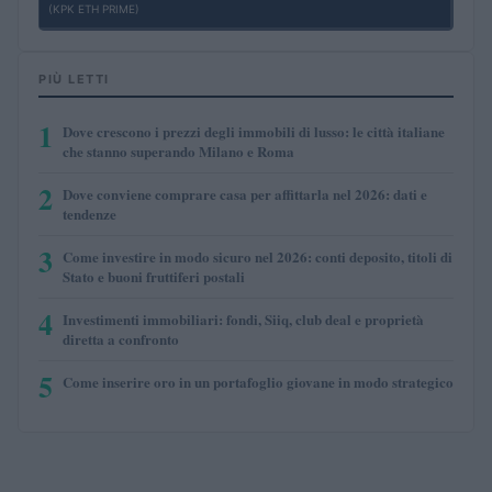
(KPK ETH PRIME)
PIÙ LETTI
1
Dove crescono i prezzi degli immobili di lusso: le città italiane
che stanno superando Milano e Roma
2
Dove conviene comprare casa per affittarla nel 2026: dati e
tendenze
3
Come investire in modo sicuro nel 2026: conti deposito, titoli di
Stato e buoni fruttiferi postali
4
Investimenti immobiliari: fondi, Siiq, club deal e proprietà
diretta a confronto
5
Come inserire oro in un portafoglio giovane in modo strategico