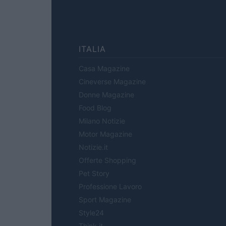
ITALIA
Casa Magazine
Cineverse Magazine
Donne Magazine
Food Blog
Milano Notizie
Motor Magazine
Notizie.it
Offerte Shopping
Pet Story
Professione Lavoro
Sport Magazine
Style24
Think.it