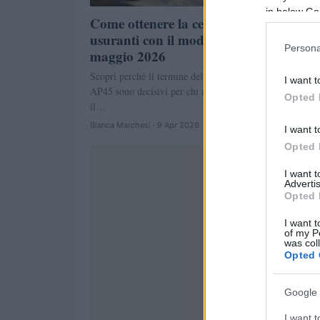
in below Go
Come ottenere la certificazione per lavo
usuranti con il modulo AP45 entro il 1
Persona
maggio 2026
Scopri perché il termine del 1° maggio 2026 e il modulo
I want t
AP45 sono decisivi per chi matura i requisiti usuranti pe
Opted 
il…
Bianca Marchesi · 9 Apr 2026
I want t
Opted 
I want 
Advertis
Opted 
I want t
of my P
was col
Opted 
Google 
I want t