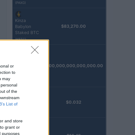
(PAXG)
Kinza
$83,270.00
Babylon
Staked BTC
(KBTC)
Steakhouse
EURCV
$100,000,000,000,000.00
sonal or
Morpho
ection to
Vault
ou may
(STEAKEURCV)
 personal
out of the
 downstream
Epoch
$0.032
B’s List of
Island
(EPOCH)
er and store
to grant or
Stride
ed purposes