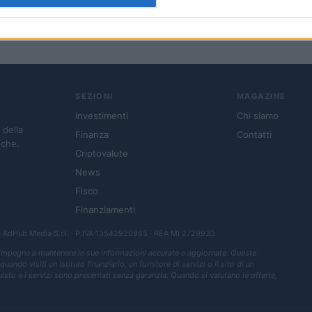
SEZIONI
MAGAZINE
Investimenti
Chi siamo
 della
Finanza
Contatti
iche.
Criptovalute
News
Fisco
Finanziamenti
a
AdHub Media S.r.l.
· P.IVA 13542920965 · REA MI 2729933
 impegna a mantenere le sue informazioni accurate e aggiornate. Queste
ndo visiti un istituto finanziario, un fornitore di servizi o il sito di un
quisto e i servizi sono presentati senza garanzia. Quando si valutano le offerte,