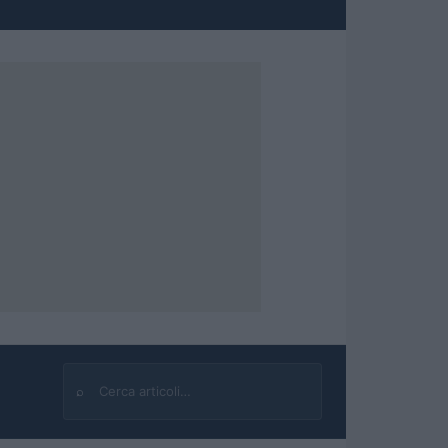
⌕
Cerca