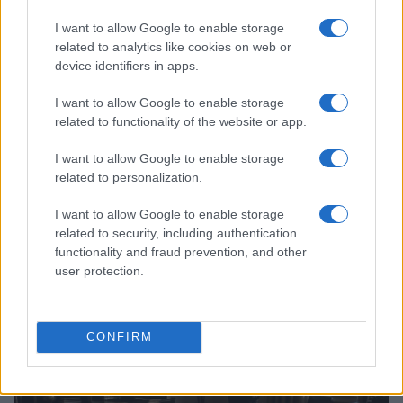
I want to allow Google to enable storage
related to analytics like cookies on web or
device identifiers in apps.
I want to allow Google to enable storage
related to functionality of the website or app.
I want to allow Google to enable storage
related to personalization.
I want to allow Google to enable storage
Governo e opposizione in contrasto: le accuse di Conte sulle
related to security, including authentication
mascherine contraffatte
functionality and fraud prevention, and other
Francesca Galli · 7 Ago 2026
user protection.
FINANZA
CONFIRM