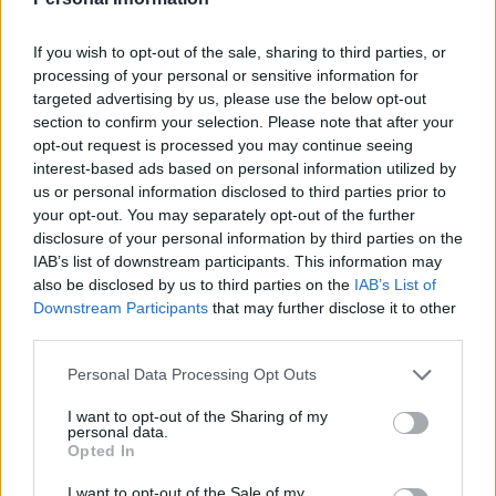
strutturali che potrebbero rimodellare il mercato del
petrolio.
If you wish to opt-out of the sale, sharing to third parties, or
processing of your personal or sensitive information for
targeted advertising by us, please use the below opt-out
section to confirm your selection. Please note that after your
AUTORE
opt-out request is processed you may continue seeing
Bianca Marchesi
interest-based ads based on personal information utilized by
us or personal information disclosed to third parties prior to
Bianca Marchesi ha pubblicato un’inchiesta
your opt-out. You may separately opt-out of the further
dopo aver convinto l'ufficio comunale di
disclosure of your personal information by third parties on the
Genova a rilasciare verbali, sostenendo una
IAB’s list of downstream participants. This information may
posizione editoriale provocatoria sulle politiche
also be disclosed by us to third parties on the
IAB’s List of
urbane. Editorialista urbana, conserva un
Downstream Participants
that may further disclose it to other
archivio fotografico delle piazze genovesi
third parties.
come quaderno personale.
Please note that this website/app uses one or more Google
Personal Data Processing Opt Outs
services and may gather and store information including but
not limited to your visit or usage behaviour. You may click to
I want to opt-out of the Sharing of my
personal data.
grant or deny consent to Google and its third-party tags to
Opted In
use your data for below specified purposes in below Google
consent section.
I want to opt-out of the Sale of my