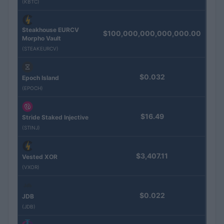
(KBTC)
Steakhouse EURCV
$100,000,000,000,000.00
Morpho Vault
(STEAKEURCV)
$0.032
Epoch Island
(EPOCH)
$16.49
Stride Staked Injective
(STINJ)
$3,407.11
Vested XOR
(VXOR)
$0.022
JDB
(JDB)