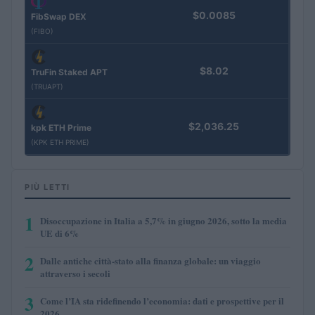
$0.0085
FibSwap DEX
(FIBO)
$8.02
TruFin Staked APT
(TRUAPT)
$2,036.25
kpk ETH Prime
(KPK ETH PRIME)
PIÙ LETTI
1
Disoccupazione in Italia a 5,7% in giugno 2026, sotto la media
UE di 6%
2
Dalle antiche città-stato alla finanza globale: un viaggio
attraverso i secoli
3
Come l’IA sta ridefinendo l’economia: dati e prospettive per il
2026