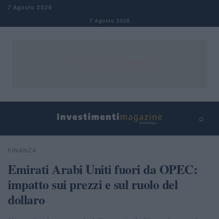
Salta al contenuto
7 Agosto 2026
7 Agosto 2026
⌕
×
⌕
FINANZA
Cerca
Emirati Arabi Uniti fuori da OPEC:
impatto sui prezzi e sul ruolo del
dollaro