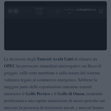
0:29 /
Ad
hub
Media
POWERED
1
/
4
3:55
BY
Emirati Arabi Uniti
La decisione degli
di ritirarsi da
OPEC
ha provocato immediati interrogativi sui flussi di
greggio, sulle rotte marittime e sulla tenuta del sistema
valutario legato al commercio energetico. Sebbene la
maggior parte delle esportazioni emiratine transiti
Golfo Persico
Golfo di Oman
attraverso il
e il
, rendendo
problematica una rapida immissione di nuovo petrolio sul
mercato in presenza di restrizioni navali, i mercati hanno