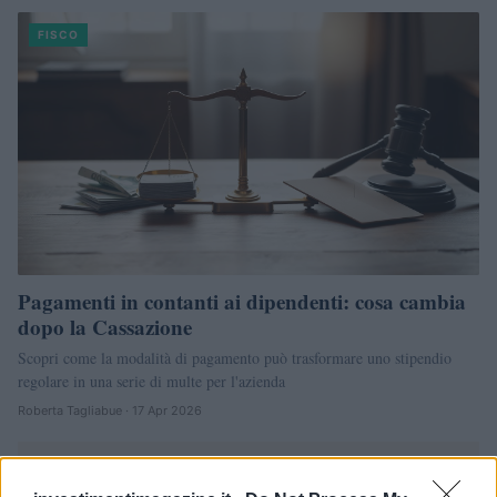
FISCO
Pagamenti in contanti ai dipendenti: cosa cambia
dopo la Cassazione
Scopri come la modalità di pagamento può trasformare uno stipendio
regolare in una serie di multe per l'azienda
Roberta Tagliabue · 17 Apr 2026