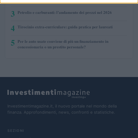
3
Petrolio e carburanti: l’andamento dei prezzi nel 2026
4
Tirocinio extra-curriculare: guida pratica per laureati
5
Per le auto usate conviene di più un finanziamento in
concessionaria o un prestito personale?
Investimentimagazine.it, il nuovo portale nel mondo della
finanza. Approfondimenti, news, confronti e statistiche.
SEZIONI