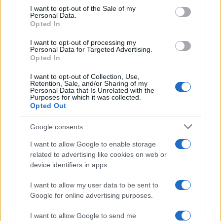
consent section.
I want to opt-out of the Sale of my
Personal Data.
Kinza Babylon Staked
Opted In
$83,270.00
BTC
(KBTC)
I want to opt-out of processing my
Personal Data for Targeted Advertising.
Opted In
Steakhouse EURCV
$100,000,000,000,000.00
I want to opt-out of Collection, Use,
Morpho Vault
Retention, Sale, and/or Sharing of my
(STEAKEURCV)
Personal Data that Is Unrelated with the
Purposes for which it was collected.
Opted Out
$0.032
Epoch Island
Google consents
(EPOCH)
I want to allow Google to enable storage
$16.49
related to advertising like cookies on web or
Stride Staked Injective
device identifiers in apps.
(STINJ)
I want to allow my user data to be sent to
$3,407.11
Vested XOR
Google for online advertising purposes.
(VXOR)
I want to allow Google to send me