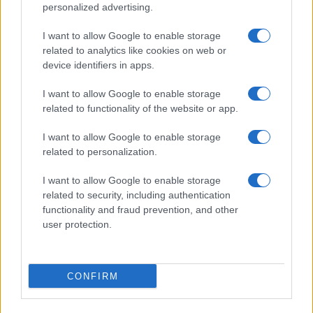
personalized advertising.
$0.022
JDB
(JDB)
I want to allow Google to enable storage
related to analytics like cookies on web or
device identifiers in apps.
$0.0085
FibSwap DEX
(FIBO)
I want to allow Google to enable storage
related to functionality of the website or app.
$8.02
TruFin Staked APT
I want to allow Google to enable storage
(TRUAPT)
related to personalization.
I want to allow Google to enable storage
$2,036.25
kpk ETH Prime
related to security, including authentication
(KPK ETH PRIME)
functionality and fraud prevention, and other
user protection.
PIÙ LETTI
1
COME INVESTIRE 500 EURO (per guadagnare)?
CONFIRM
2
AMP: Potrà Raggiungere 1 Dollaro?