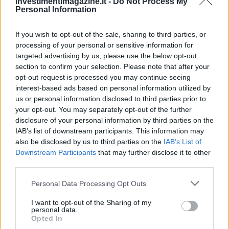
investimentimagazine.it -
Do Not Process My
Personal Information
If you wish to opt-out of the sale, sharing to third parties, or
processing of your personal or sensitive information for
targeted advertising by us, please use the below opt-out
section to confirm your selection. Please note that after your
opt-out request is processed you may continue seeing
interest-based ads based on personal information utilized by
us or personal information disclosed to third parties prior to
your opt-out. You may separately opt-out of the further
disclosure of your personal information by third parties on the
IAB’s list of downstream participants. This information may
also be disclosed by us to third parties on the
IAB’s List of
QUOTAZIONI CRYPTO
Downstream Participants
that may further disclose it to other
third parties.
Nome
Prezzo
Please note that this website/app uses one or more Google
Personal Data Processing Opt Outs
services and may gather and store information including but
not limited to your visit or usage behaviour. You may click to
I want to opt-out of the Sharing of my
Eureka Bridged PAX
$4,187.30
personal data.
grant or deny consent to Google and its third-party tags to
Gold (Terra
Opted In
use your data for below specified purposes in below Google
(PAXG)