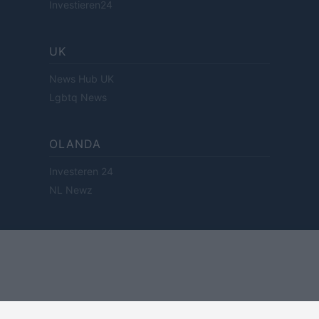
Investieren24
UK
News Hub UK
Lgbtq News
OLANDA
Investeren 24
NL Newz