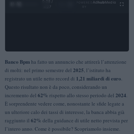
0:29 /
Ad
hub
Media
POWERED
1
/
4
4:27
BY
Banco Bpm
ha fatto un annuncio che attirerà l’attenzione
2025
di molti: nel primo semestre del
, l’istituto ha
1,21 miliardi di euro
registrato un utile netto record di
.
Questo risultato non è da poco, considerando un
62%
2024
incremento del
rispetto allo stesso periodo del
.
È sorprendente vedere come, nonostante le sfide legate a
un ulteriore calo dei tassi di interesse, la banca abbia già
62%
raggiunto il
della guidance di utile netto prevista per
l’intero anno. Come è possibile? Scopriamolo insieme.