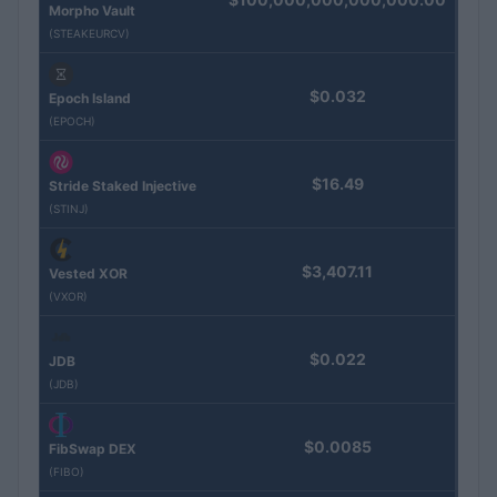
Morpho Vault
(STEAKEURCV)
$0.032
Epoch Island
(EPOCH)
$16.49
Stride Staked Injective
(STINJ)
$3,407.11
Vested XOR
(VXOR)
$0.022
JDB
(JDB)
$0.0085
FibSwap DEX
(FIBO)