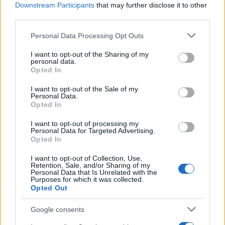
Downstream Participants
that may further disclose it to other
third parties.
Please note that this website/app uses one or more Google
Personal Data Processing Opt Outs
services and may gather and store information including but
not limited to your visit or usage behaviour. You may click to
I want to opt-out of the Sharing of my
personal data.
grant or deny consent to Google and its third-party tags to
Opted In
use your data for below specified purposes in below Google
consent section.
I want to opt-out of the Sale of my
Petrolio in calo: Brent a 88.9 dollari, ribassi diffusi tra le
Personal Data.
materie prime
Opted In
Andrea Innocenti · 6 Ago 2026
I want to opt-out of processing my
Personal Data for Targeted Advertising.
NEWS
Opted In
I want to opt-out of Collection, Use,
Retention, Sale, and/or Sharing of my
Personal Data that Is Unrelated with the
Purposes for which it was collected.
Opted Out
Google consents