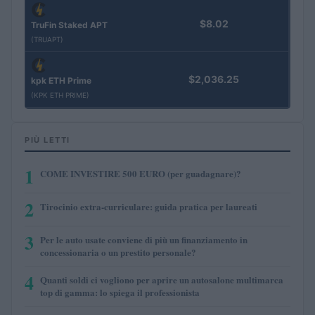
$8.02
TruFin Staked APT
(TRUAPT)
$2,036.25
kpk ETH Prime
(KPK ETH PRIME)
PIÙ LETTI
1
COME INVESTIRE 500 EURO (per guadagnare)?
2
Tirocinio extra-curriculare: guida pratica per laureati
3
Per le auto usate conviene di più un finanziamento in
concessionaria o un prestito personale?
4
Quanti soldi ci vogliono per aprire un autosalone multimarca
top di gamma: lo spiega il professionista