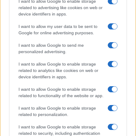
I want to allow Google to enable storage
related to advertising like cookies on web or
device identifiers in apps.
I want to allow my user data to be sent to
Petrolio in calo: Brent a 91,82$, ribassi a due cifre per greggio
Google for online advertising purposes.
e oro
Andrea Innocenti · 5 Ago 2026
I want to allow Google to send me
personalized advertising.
NEWS
I want to allow Google to enable storage
related to analytics like cookies on web or
device identifiers in apps.
I want to allow Google to enable storage
related to functionality of the website or app.
I want to allow Google to enable storage
related to personalization.
I want to allow Google to enable storage
related to security, including authentication