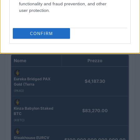
functionality and fraud prevention, and other
La macchina usata più affidabile: un investimento che esige
user protection.
ponderazione
Redazione · 5 Ago 2026
CONFIRM
QUOTAZIONI CRYPTO
Nome
Prezzo
Eureka Bridged PAX
$4,187.30
Gold (Terra
(PAXG)
Kinza Babylon Staked
$83,270.00
BTC
(KBTC)
Steakhouse EURCV
$100,000,000,000,000.00