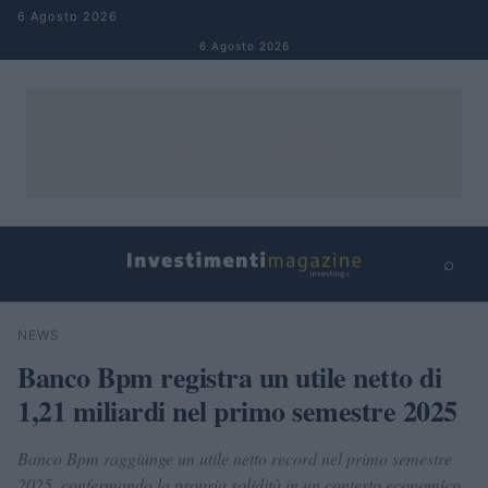
Salta al contenuto
6 Agosto 2026
6 Agosto 2026
⌕
×
⌕
NEWS
Cerca
Banco Bpm registra un utile netto di
1,21 miliardi nel primo semestre 2025
Banco Bpm raggiunge un utile netto record nel primo semestre
2025, confermando la propria solidità in un contesto economico