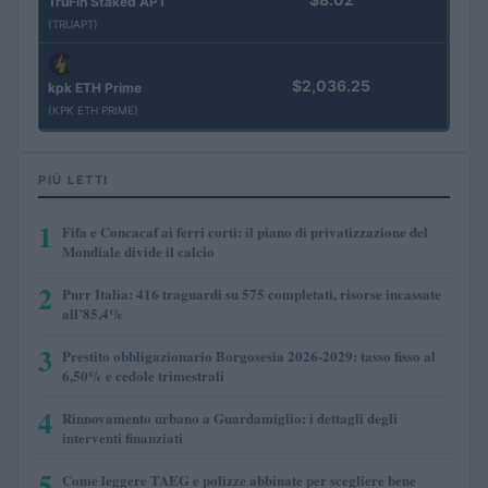
TruFin Staked APT
(TRUAPT)
$2,036.25
kpk ETH Prime
(KPK ETH PRIME)
PIÙ LETTI
1
Fifa e Concacaf ai ferri corti: il piano di privatizzazione del
Mondiale divide il calcio
2
Pnrr Italia: 416 traguardi su 575 completati, risorse incassate
all’85,4%
3
Prestito obbligazionario Borgosesia 2026-2029: tasso fisso al
6,50% e cedole trimestrali
4
Rinnovamento urbano a Guardamiglio: i dettagli degli
interventi finanziati
5
Come leggere TAEG e polizze abbinate per scegliere bene