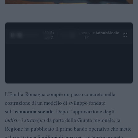
0:29 /
Ad
hub
Media
POWERED
1
/
4
4:27
BY
L’Emilia-Romagna compie un passo concreto nella
costruzione di un modello di sviluppo fondato
economia sociale
sull’
. Dopo l’approvazione degli
indirizzi strategici
da parte della Giunta regionale, la
Regione ha pubblicato il primo bando operativo che mette
5 milioni di euro
a disposizione
per sostenere progetti