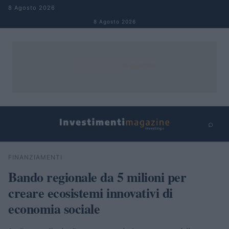
Salta al contenuto
8 Agosto 2026
8 Agosto 2026
⌕
×
⌕
FINANZIAMENTI
Cerca
Bando regionale da 5 milioni per
creare ecosistemi innovativi di
economia sociale