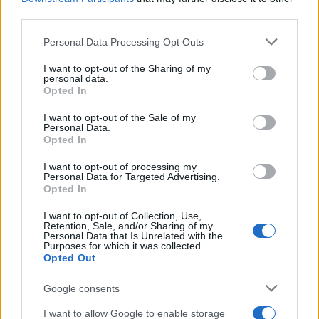
third parties.
Please note that this website/app uses one or more Google
Personal Data Processing Opt Outs
services and may gather and store information including but
not limited to your visit or usage behaviour. You may click to
I want to opt-out of the Sharing of my
personal data.
grant or deny consent to Google and its third-party tags to
Opted In
use your data for below specified purposes in below Google
consent section.
I want to opt-out of the Sale of my
Personal Data.
Opted In
I want to opt-out of processing my
Personal Data for Targeted Advertising.
Opted In
Continua a leggere
I want to opt-out of Collection, Use,
Retention, Sale, and/or Sharing of my
Personal Data that Is Unrelated with the
FINANZIAMENTI
Purposes for which it was collected.
Opted Out
Google consents
I want to allow Google to enable storage