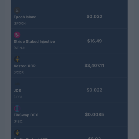
$0.032
Epoch Island
(EPOCH)
$16.49
Stride Staked Injective
(STINJ)
$3,407.11
Vested XOR
(VXOR)
$0.022
JDB
(JDB)
$0.0085
FibSwap DEX
(FIBO)
$8.02