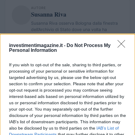
AUTORE
Susanna Riva
Susanna Riva osserva Bologna dalla finestra
dell’Archivio di Stato dove una volta ha
passato una settimana a consultare faldoni
sulle cooperative cittadine: quel documento
investimentimagazine.it -
Do Not Process My
segnò la scelta editoriale di approfondire
Personal Information
responsabilità istituzionali. Tiene linea critica
nella redazione, amante del caffè lungo e del
If you wish to opt-out of the sale, sharing to third parties, or
taccuino sempre pieno.
processing of your personal or sensitive information for
targeted advertising by us, please use the below opt-out
section to confirm your selection. Please note that after your
opt-out request is processed you may continue seeing
interest-based ads based on personal information utilized by
us or personal information disclosed to third parties prior to
your opt-out. You may separately opt-out of the further
disclosure of your personal information by third parties on the
IAB’s list of downstream participants. This information may
also be disclosed by us to third parties on the
IAB’s List of
Downstream Participants
that may further disclose it to other