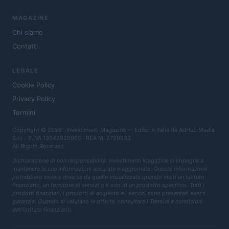
MAGAZINE
Chi siamo
Contatti
LEGALE
Cookie Policy
Privacy Policy
Termini
Copyright © 2026 · Investimenti Magazine — Edito in Italia da
AdHub Media
S.r.l.
· P.IVA 13542920965 · REA MI 2729933
All Rights Reserved
Dichiarazione di non responsabilità: Investimenti Magazine si impegna a
mantenere le sue informazioni accurate e aggiornate. Queste informazioni
potrebbero essere diverse da quelle visualizzate quando visiti un istituto
finanziario, un fornitore di servizi o il sito di un prodotto specifico. Tutti i
prodotti finanziari, i prodotti di acquisto e i servizi sono presentati senza
garanzia. Quando si valutano le offerte, consultare i Termini e condizioni
dell'istituto finanziario.